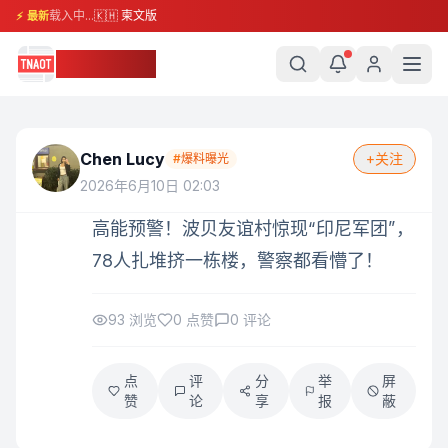
载入中...
🇰🇭 柬文版
⚡ 最新
柬埔寨头条
Chen Lucy
+关注
#
爆料曝光
2026年6月10日 02:03
高能预警！波贝友谊村惊现“印尼军团”，
78人扎堆挤一栋楼，警察都看懵了！
93
浏览
0
点赞
0
评论
点
评
分
举
屏
赞
论
享
报
蔽