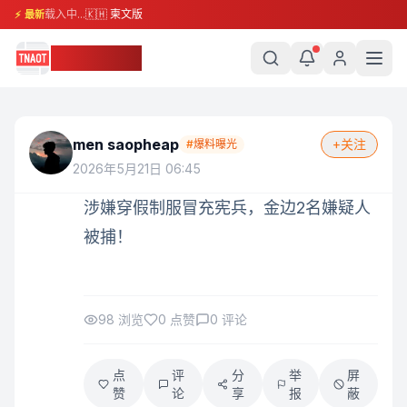
载入中...
🇰🇭 柬文版
⚡ 最新
柬埔寨头条
men saopheap
+关注
#
爆料曝光
2026年5月21日 06:45
涉嫌穿假制服冒充宪兵，金边2名嫌疑人
被捕！
98
浏览
0
点赞
0
评论
点
评
分
举
屏
赞
论
享
报
蔽