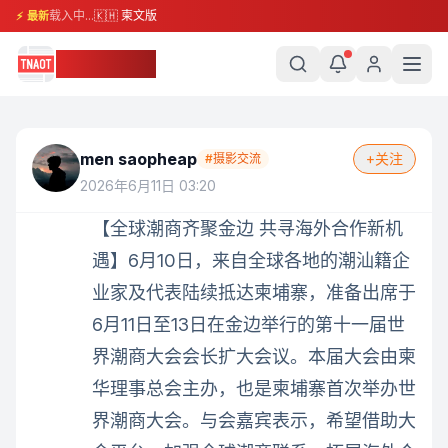
载入中...
🇰🇭 柬文版
⚡ 最新
柬埔寨头条
men saopheap
+关注
#
摄影交流
2026年6月11日 03:20
【全球潮商齐聚金边 共寻海外合作新机
遇】6月10日，来自全球各地的潮汕籍企
业家及代表陆续抵达柬埔寨，准备出席于
6月11日至13日在金边举行的第十一届世
界潮商大会会长扩大会议。本届大会由柬
华理事总会主办，也是柬埔寨首次举办世
界潮商大会。与会嘉宾表示，希望借助大