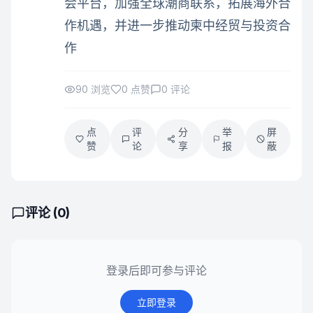
会平台，加强全球潮商联系，拓展海外合
作机遇，并进一步推动柬中经贸与投资合
作
90
浏览
0
点赞
0
评论
点
评
分
举
屏
赞
论
享
报
蔽
评论 (
0
)
登录后即可参与评论
立即登录