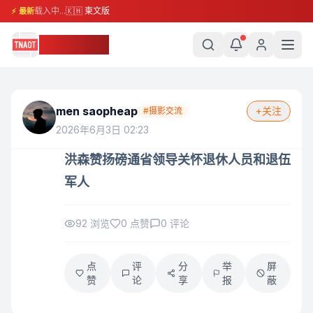
载入中...
🇰🇭 柬文版
⚡ 最新
柬埔寨头条
men saopheap
+关注
#
摄影交流
2026年6月3日 02:23
洪森赞扬磅通省领导关怀退休人员和退伍
军人
92
浏览
0
点赞
0
评论
点
评
分
举
屏
赞
论
享
报
蔽