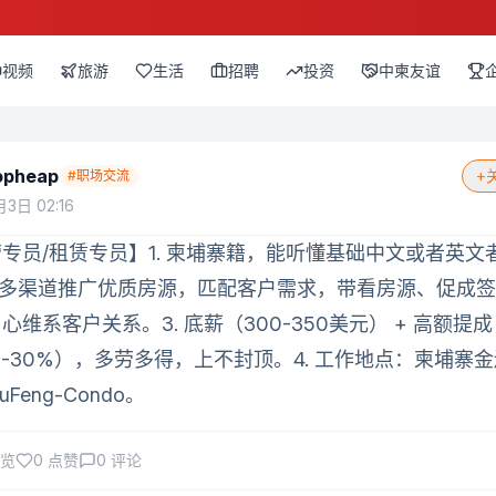
视频
旅游
生活
招聘
投资
中柬友谊
opheap
+
#
职场交流
3日 02:16
专员/租赁专员】1. 柬埔寨籍，能听懂基础中文或者英文
.多渠道推广优质房源，匹配客户需求，带看房源、促成签
心维系客户关系。3. 底薪（300-350美元） + 高额提成
%-30%），多劳多得，上不封顶。4. 工作地点：柬埔寨
YuFeng-Condo。
览
0
点赞
0
评论