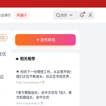
企业排行
圈子
搜索
⌘
K
关注
发布新帖
者优
🔥 相关推荐
🌟 你的下一份理想工作，从这里开始！
金边
我们正在不断成长，也正在寻找优秀的
你，与我们一起共同发展！📌 招聘职位
Prak Sovanthida
·
0
赞
销售专员：
1:柬方模板组长，会中文优先 1名2，柬
方机缝组长，会中文优
men saopheap
·
0
赞