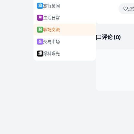
旅行见闻
旅
点
生活日常
生
职场交流
职
评论 (
0
)
交易市场
交
爆料曝光
爆