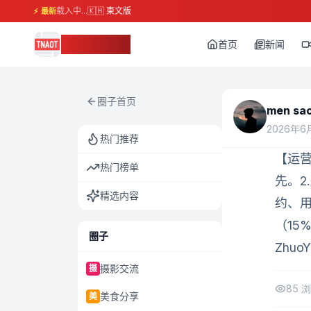
载入中...
🇰🇭 柬文版
⚡ 最新
柬埔寨头条
首页
新闻
圈子首页
men sa
2026年6月
热门推荐
【运营
热门榜单
先。2
精选内容
约、用
（15
圈子
Zhuo
摄影交流
摄
85
浏
美食分享
美