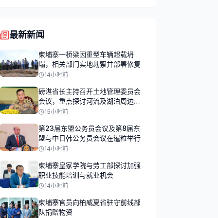
最新新闻
柬埔寨一桥梁因重型车辆超载坍
塌，相关部门实地勘察并部署修复
14小时前
磅湛省长主持召开土地管理委员会
会议，重点探讨河流及湖泊周边土
地占用问题
15小时前
第23届东盟公务员会议及第8届东
盟与中日韩公务员会议在暹粒举行
14小时前
柬埔寨皇家学院与劳工部探讨加强
职业技能培训与就业机会
14小时前
柬埔寨官员向柏威夏省驻守前线部
队捐赠物资