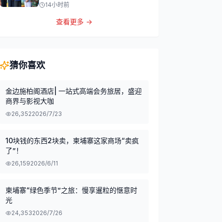
14小时前
查看更多 →
猜你喜欢
金边施柏阁酒店| 一站式高端会务旅居，盛迎
商界与影视大咖
26,352
2026/7/23
10块钱的东西2块卖，柬埔寨这家商场“卖疯
了”！
26,159
2026/6/11
柬埔寨“绿色季节”之旅：慢享暹粒的惬意时
光
24,353
2026/7/26