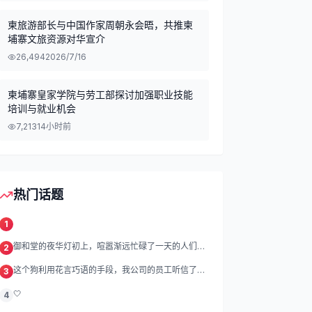
柬旅游部长与中国作家周朝永会晤，共推柬
埔寨文旅资源对华宣介
26,494
2026/7/16
柬埔寨皇家学院与劳工部探讨加强职业技能
培训与就业机会
7,213
14小时前
热门话题
1
御和堂的夜华灯初上，喧嚣渐远忙碌了一天的人们渐
2
渐归去我们的灯
这个狗利用花言巧语的手段，我公司的员工听信了他
3
的话，被他带到
🤍
4