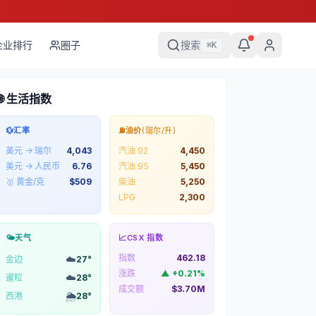
企业排行
圈子
搜索
⌘
K
🌐 生活指数
💱
汇率
⛽
油价
(瑞尔/升)
美元 → 瑞尔
4,043
汽油 92
4,450
美元 → 人民币
6.76
汽油 95
5,450
🥇 黄金/克
$
509
柴油
5,250
LPG
2,300
🌤️
天气
📈
CSX 指数
指数
462.18
☁️
金边
27
°
涨跌
▲
+
0.21
%
☁️
暹粒
28
°
成交额
$3.70M
🌦️
西港
28
°