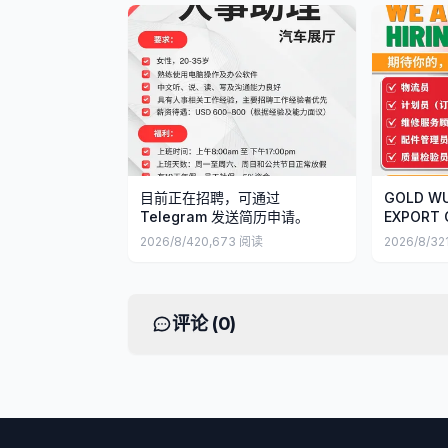
目前正在招聘，可通过
GOLD WU
Telegram 发送简历申请。
EXPORT
才加入！
2026/8/4
20,673
阅读
2026/8/3
2
评论 (
0
)