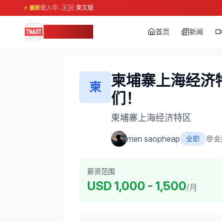
载入中...
🇰🇭 柬文版
⚡ 最新
柬埔寨头条
首页
新闻
柬埔寨上海经济
柬
们！
柬埔寨上海经济特区
men saopheap
全职
金
薪资范围
USD
1,000
-
1,500
/月