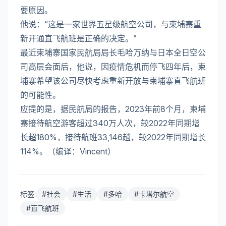
要原因。
他说：“这是一家世界五星级航空公司，与柬埔寨重
新开通直飞航班是正确的决定。”
最近柬埔寨国家民航局局长毛哈万纳与日本全日空公
司高层会面后，他说，因疫情危机而停飞四年后，柬
埔寨希望该公司尽快考虑重新开放与柬埔寨直飞航班
的可能性。
应提的是，据民航局的报告，2023年前8个月，柬埔
寨接待航空游客超过340万人次，较2022年同期增
长超180%，接待航班33,146趟，较2022年同期增长
114%。（编译：Vincent）
标签:
#
社会
#
生活
#
多哈
#
卡塔尔航空
#
直飞航班