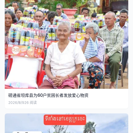
磅通省坦库县为60户贫困长者发放爱心物资
2026/8/9
26
阅读