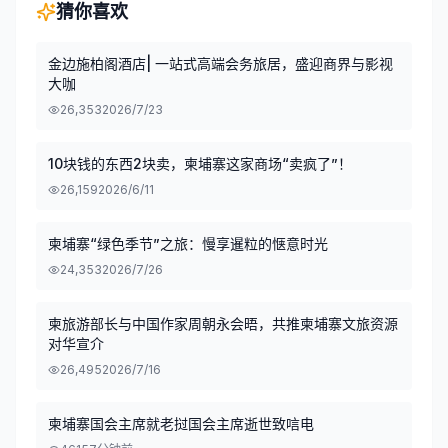
猜你喜欢
金边施柏阁酒店| 一站式高端会务旅居，盛迎商界与影视
大咖
26,353
2026/7/23
10块钱的东西2块卖，柬埔寨这家商场“卖疯了”！
26,159
2026/6/11
柬埔寨“绿色季节”之旅：慢享暹粒的惬意时光
24,353
2026/7/26
柬旅游部长与中国作家周朝永会晤，共推柬埔寨文旅资源
对华宣介
26,495
2026/7/16
柬埔寨国会主席就老挝国会主席逝世致唁电