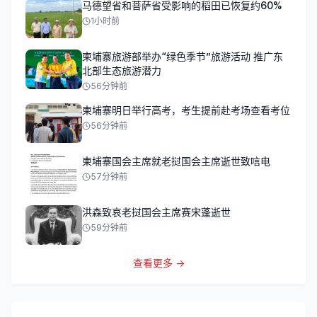
马德望省和菩萨省受影响的稻田已恢复约60%
1小时前
柬埔寨旅游部举办“绿色季节”旅游活动 推广东
北部生态旅游潜力
56分钟前
柬埔寨明日举行高考，考生提前赴考场查看考位
56分钟前
柬埔寨国会主席就老挝国会主席逝世致唁电
57分钟前
洪森致哀老挝国会主席赛宋蓬逝世
59分钟前
查看更多 →