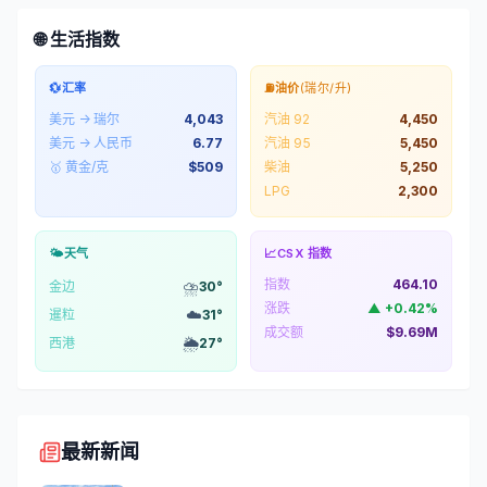
🌐 生活指数
💱
汇率
⛽
油价
(瑞尔/升)
美元 → 瑞尔
4,043
汽油 92
4,450
美元 → 人民币
6.77
汽油 95
5,450
🥇 黄金/克
$
509
柴油
5,250
LPG
2,300
🌤️
天气
📈
CSX 指数
指数
464.10
⛈️
金边
30
°
涨跌
▲
+
0.42
%
☁️
暹粒
31
°
成交额
$9.69M
🌦️
西港
27
°
最新新闻