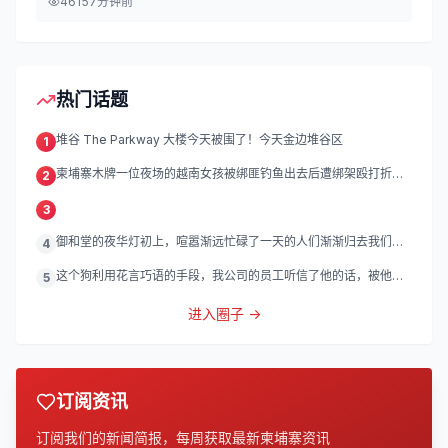
461
57分钟前
热门话题
堆谷 The Parkway 大楼今天被围了！今天金边堆谷区
1
柬埔寨木牌一位夜场的越南女孩被绑匪钓鱼出去后遭绑架殴打折
2
磨。
3
御和堂的夜华灯初上，喧嚣渐远忙碌了一天的人们渐渐归去我们的
4
灯
这个狗利用花言巧语的手段，我公司的员工听信了他的话，被他带
5
到
进入圈子 →
订阅资讯
订阅我们的新闻简报，每周获取最新柬埔寨资讯