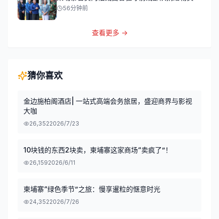
56分钟前
查看更多 →
猜你喜欢
金边施柏阁酒店| 一站式高端会务旅居，盛迎商界与影视
大咖
26,352
2026/7/23
10块钱的东西2块卖，柬埔寨这家商场“卖疯了”！
26,159
2026/6/11
柬埔寨“绿色季节”之旅：慢享暹粒的惬意时光
24,352
2026/7/26