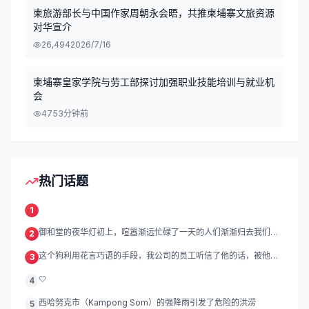
柬旅游部长与中国作家周朝永会晤，共推柬埔寨文旅资源
对华宣介
26,494
2026/7/16
柬埔寨皇家学院与劳工部探讨加强职业技能培训与就业机
会
47
53分钟前
热门话题
1
御和堂的夜华灯初上，喧嚣渐远忙碌了一天的人们渐渐归去我们的
2
灯
这个狗利用花言巧语的手段，我公司的员工听信了他的话，被他带
3
到
🤍
4
西哈努克市（Kampong Som）的强降雨引发了危险的洪涝
5