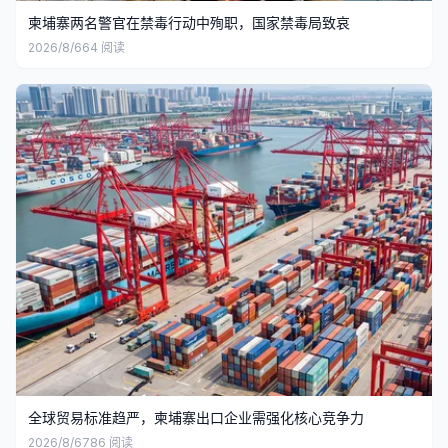
柬埔寨两名警官在禁毒行动中殉职，国家禁毒局致哀
2026/8/6
64
阅读
全球贸易标准趋严，柬埔寨出口企业需强化核心竞争力
2026/8/6
786
阅读