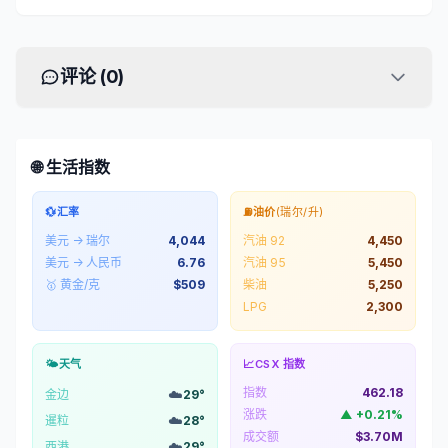
评论 (
0
)
🌐 生活指数
💱
汇率
⛽
油价
(瑞尔/升)
美元 → 瑞尔
4,044
汽油 92
4,450
美元 → 人民币
6.76
汽油 95
5,450
🥇 黄金/克
$
509
柴油
5,250
LPG
2,300
🌤️
天气
📈
CSX 指数
指数
462.18
☁️
金边
29
°
涨跌
▲
+
0.21
%
☁️
暹粒
28
°
成交额
$3.70M
☁️
西港
29
°