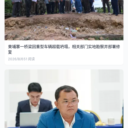
柬埔寨一桥梁因重型车辆超载坍塌，相关部门实地勘察并部署修
复
2026/8/6
51
阅读