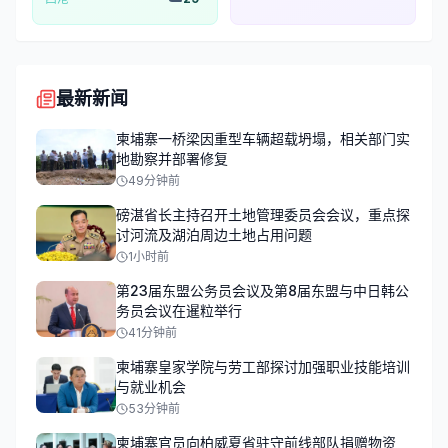
最新新闻
柬埔寨一桥梁因重型车辆超载坍塌，相关部门实
地勘察并部署修复
49分钟前
磅湛省长主持召开土地管理委员会会议，重点探
讨河流及湖泊周边土地占用问题
1小时前
第23届东盟公务员会议及第8届东盟与中日韩公
务员会议在暹粒举行
41分钟前
柬埔寨皇家学院与劳工部探讨加强职业技能培训
与就业机会
53分钟前
柬埔寨官员向柏威夏省驻守前线部队捐赠物资