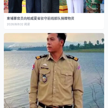
柬埔寨官员向柏威夏省驻守前线部队捐赠物资
2026/8/6
32
阅读