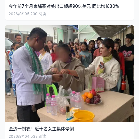
今年前7个月柬埔寨对美出口额超90亿美元 同比增长30%
2026/8/10
5,230
阅读
金边一制衣厂近十名女工集体晕倒
2026/8/10
4,532
阅读