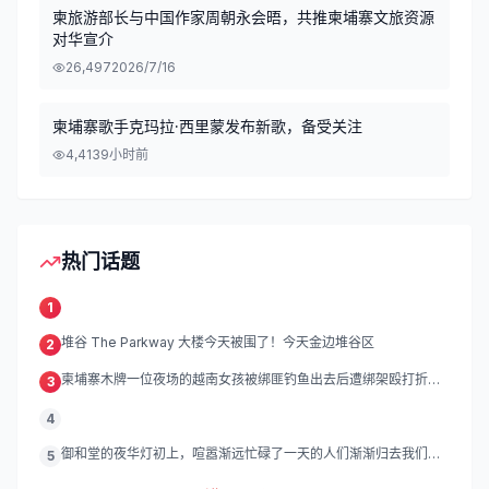
柬旅游部长与中国作家周朝永会晤，共推柬埔寨文旅资源
对华宣介
26,497
2026/7/16
柬埔寨歌手克玛拉·西里蒙发布新歌，备受关注
4,413
9小时前
热门话题
1
堆谷 The Parkway 大楼今天被围了！今天金边堆谷区
2
柬埔寨木牌一位夜场的越南女孩被绑匪钓鱼出去后遭绑架殴打折
3
磨。
4
御和堂的夜华灯初上，喧嚣渐远忙碌了一天的人们渐渐归去我们的
5
灯