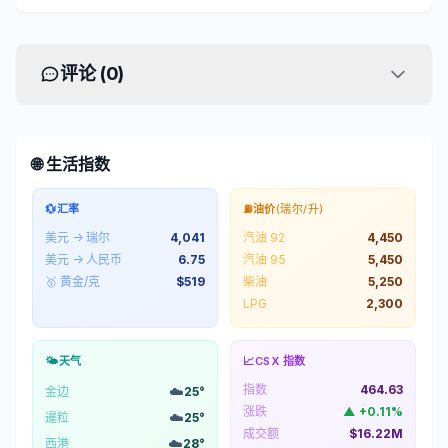
评论 (
0
)
🌐 生活指数
💱
汇率
⛽
油价
(瑞尔/升)
美元 → 瑞尔
4,041
汽油 92
4,450
美元 → 人民币
6.75
汽油 95
5,450
🥇 黄金/克
$
519
柴油
5,250
LPG
2,300
🌤️
天气
📈
CSX 指数
指数
464.63
☁️
金边
25
°
涨跌
▲
+
0.11
%
☁️
暹粒
25
°
成交额
$16.22M
☁️
西港
28
°