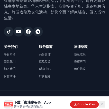
柬埔寨头条是柬埔寨领先的综合中文资讯平台，每日更新柬
埔寨本地新闻、华人生活指南、商业投资分析、求职招聘信
息、旅游攻略及文化活动，助您全面了解柬埔寨、融入当地
生活。
关于我们
服务指南
法律条款
平台介绍
商务合作
隐私政策
联系我们
意见反馈
版权声明
加入我们
帮助中心
用户协议
合作伙伴
广告服务
©
2026
柬埔寨头条
. All rights reserved.
下载「柬埔寨头条」App
Made with
in Cambodia
Google Play
获得更流畅的浏览体验