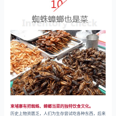
柬埔寨有把蜘蛛、蟑螂当菜的独特饮食文化。
历史上物资匮乏，人们为生存尝试吃各种东西，后来