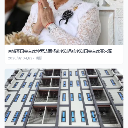
柬埔寨国会主席坤索达丽将赴老挝吊唁老挝国会主席赛宋蓬
2026/8/10
4,827
阅读