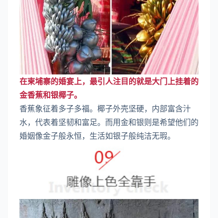
在柬埔寨的婚宴上，最引人注目的就是大门上挂着的
金香蕉和银椰子。
香蕉象征着多子多福。椰子外壳坚硬，内部富含汁
水，代表着坚韧和富足。而用金和银则是希望他们的
婚姻像金子般永恒，生活如银子般纯洁无瑕。