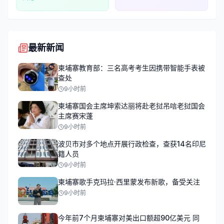
最新新闻
柬埔寨教育部：三名高考考生因携带智能手表被
查处
9小时前
柬埔寨国会主席坤索达丽将赴老挝吊唁老挝国会
主席赛宋蓬
9小时前
波贝市对多个地点开展行政检查，查获14名印尼
籍人员
9小时前
柬埔寨歌手克玛拉·西里蒙发布新歌，备受关注
9小时前
今年前7个月柬埔寨对美出口额超90亿美元 同