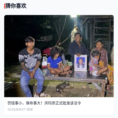
猜你喜欢
罚钱事小，保命事大！洪玛奈正式批准该法令
2026/8/8
37
阅读