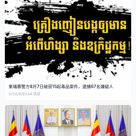
柬埔寨警方8月7日破获15起毒品案件，逮捕67名嫌疑人
2026/8/8
534
阅读