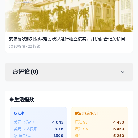
柬埔寨欢迎对边境难民状况进行独立核实，并愿配合相关访问
2026/8/8
722
阅读
评论 (
0
)
🌐 生活指数
💱
汇率
⛽
油价
(瑞尔/升)
美元 → 瑞尔
4,043
汽油 92
4,450
美元 → 人民币
6.76
汽油 95
5,450
🥇 黄金/克
$
509
柴油
5,250