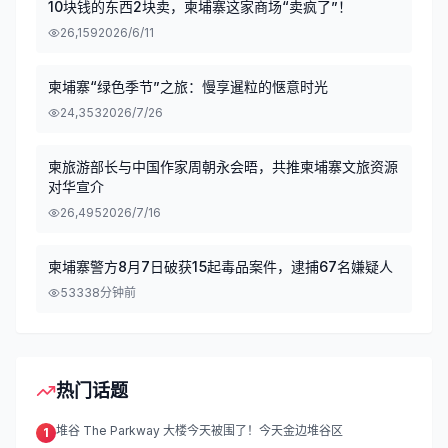
10块钱的东西2块卖，柬埔寨这家商场“卖疯了”！
26,159
2026/6/11
柬埔寨“绿色季节”之旅：慢享暹粒的惬意时光
24,353
2026/7/26
柬旅游部长与中国作家周朝永会晤，共推柬埔寨文旅资源
对华宣介
26,495
2026/7/16
柬埔寨警方8月7日破获15起毒品案件，逮捕67名嫌疑人
533
38分钟前
热门话题
堆谷 The Parkway 大楼今天被围了！今天金边堆谷区
1