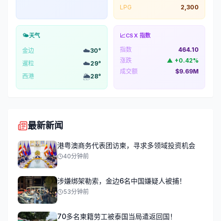
LPG
2,300
🌤️
天气
📈
CSX 指数
指数
464.10
☁️
金边
30
°
涨跌
▲
+
0.42
%
☁️
暹粒
29
°
成交额
$9.69M
🌦️
西港
28
°
最新新闻
港粤澳商务代表团访柬，寻求多领域投资机会
40分钟前
涉嫌绑架勒索，金边6名中国嫌疑人被捕！
53分钟前
70多名柬籍劳工被泰国当局遣返回国！