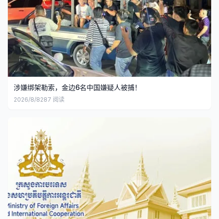
涉嫌绑架勒索，金边6名中国嫌疑人被捕！
2026/8/8
287
阅读