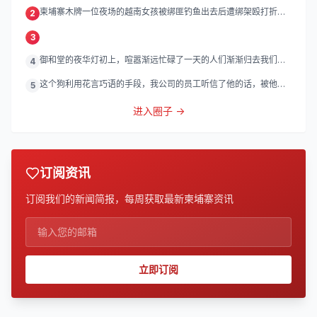
柬埔寨木牌一位夜场的越南女孩被绑匪钓鱼出去后遭绑架殴打折
2
磨。
3
御和堂的夜华灯初上，喧嚣渐远忙碌了一天的人们渐渐归去我们的
4
灯
这个狗利用花言巧语的手段，我公司的员工听信了他的话，被他带
5
到
进入圈子 →
订阅资讯
订阅我们的新闻简报，每周获取最新柬埔寨资讯
立即订阅