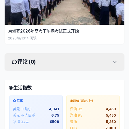
柬埔寨2026年高考下午场考试正式开始
2026/8/10
14
阅读
评论 (
0
)
🌐 生活指数
💱
汇率
⛽
油价
(瑞尔/升)
美元 → 瑞尔
4,041
汽油 92
4,450
美元 → 人民币
6.75
汽油 95
5,450
🥇 黄金/克
$
509
柴油
5,250
LPG
2,300