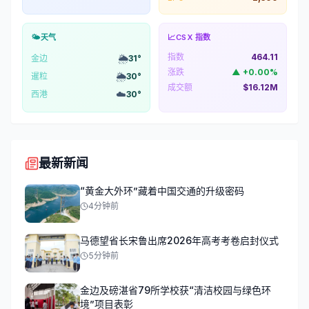
🌤️
天气
📈
CSX 指数
指数
464.11
🌦️
金边
31
°
涨跌
▲
+
0.00
%
🌦️
暹粒
30
°
成交额
$16.12M
☁️
西港
30
°
最新新闻
“黄金大外环”藏着中国交通的升级密码
4分钟前
马德望省长宋鲁出席2026年高考考卷启封仪式
5分钟前
金边及磅湛省79所学校获“清洁校园与绿色环
境”项目表彰