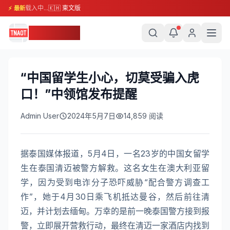
载入中...
🇰🇭 柬文版
⚡ 最新
柬埔寨头条
“中国留学生小心，切莫受骗入虎
口！”中领馆发布提醒
Admin User
2024年5月7日
14,859
阅读
据泰国媒体报道，5月4日，一名23岁的中国女留学
生在泰国清迈被警方解救。这名女生在澳大利亚留
学，因为受到电诈分子恐吓威胁“配合警方调查工
作”，她于4月30日乘飞机抵达曼谷，然后前往清
迈，并计划去缅甸。万幸的是前一晚泰国警方接到报
警，立即展开营救行动，最终在清迈一家酒店内找到