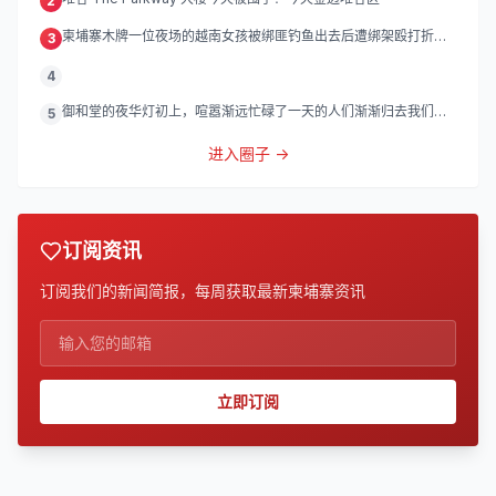
2
柬埔寨木牌一位夜场的越南女孩被绑匪钓鱼出去后遭绑架殴打折
3
磨。
4
御和堂的夜华灯初上，喧嚣渐远忙碌了一天的人们渐渐归去我们的
5
灯
进入圈子 →
订阅资讯
订阅我们的新闻简报，每周获取最新柬埔寨资讯
立即订阅