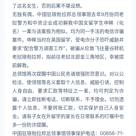
了这名女生，否则后果不堪设想。
无独有偶，中国驻琅勃拉邦总领事馆去年9月协同老
挝警方和中资企业成功解救中国女留学生申眸（化
名）一案与该案极为相似，均为同一手法的电信诈骗
案件。申眸当时在英国留学，受电诈分子恐吓威胁并
要求“配合警方调查工作”，被骗从伦敦飞往曼谷转机
老挝琅勃拉邦，拟前往老挝北部金三角地区，幸被提
前解救。
总领馆再次提醒中国公民务请增强防范意识。对以公
检法、使领馆等名义套取个人信息、威胁引诱、控制
人身自由、要求汇款等特征之一者，均可判定为诈
骗，请立即挂断电话，切断联系，不予理会。切勿透
露个人信息，不要转账汇款，切实保护自己人身安
全。请有子女在外留学的家长在日常联系的叮嘱中也
多一份防诈提醒。
中国驻琅勃拉邦总领事馆领事保护电话：00856-71-