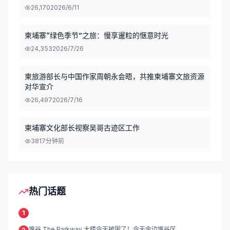
26,170
2026/6/11
柬埔寨“绿色季节”之旅：慢享暹粒的惬意时光
24,353
2026/7/26
柬旅游部长与中国作家周朝永会晤，共推柬埔寨文旅资源
对华宣介
26,497
2026/7/16
柬埔寨文化部长视察吴哥古迹区工作
38
17分钟前
热门话题
1
堆谷 The Parkway 大楼今天被围了！今天金边堆谷区