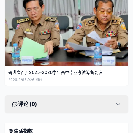
磅湛省召开2025-2026学年高中毕业考试筹备会议
2026/8/8
6,926
阅读
评论 (
0
)
🌐 生活指数