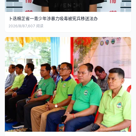
卜迭棉芷省一青少年涉暴力吸毒被宪兵移送法办
2026/8/8
7,607
阅读