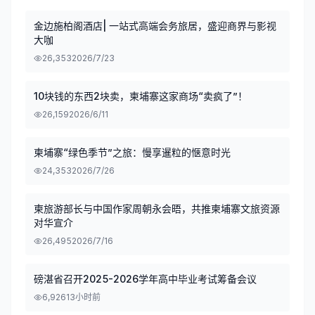
金边施柏阁酒店| 一站式高端会务旅居，盛迎商界与影视
大咖
26,353
2026/7/23
10块钱的东西2块卖，柬埔寨这家商场“卖疯了”！
26,159
2026/6/11
柬埔寨“绿色季节”之旅：慢享暹粒的惬意时光
24,353
2026/7/26
柬旅游部长与中国作家周朝永会晤，共推柬埔寨文旅资源
对华宣介
26,495
2026/7/16
磅湛省召开2025-2026学年高中毕业考试筹备会议
6,926
13小时前