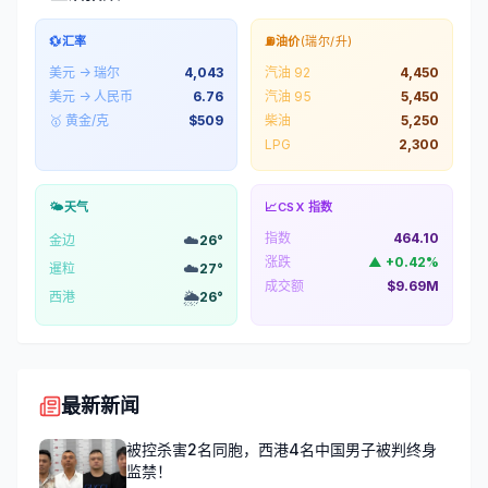
💱
汇率
⛽
油价
(瑞尔/升)
美元 → 瑞尔
4,043
汽油 92
4,450
美元 → 人民币
6.76
汽油 95
5,450
🥇 黄金/克
$
509
柴油
5,250
LPG
2,300
🌤️
天气
📈
CSX 指数
指数
464.10
☁️
金边
26
°
涨跌
▲
+
0.42
%
☁️
暹粒
27
°
成交额
$9.69M
🌦️
西港
26
°
最新新闻
被控杀害2名同胞，西港4名中国男子被判终身
监禁！