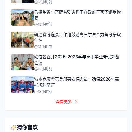
13小时前
马德望省与菩萨省受灾稻田在政府干预下逐步恢
复
13小时前
磅通省磅遂县工作组鼓励高三学生全力备考争取
佳绩
13小时前
磅湛省召开2025-2026学年高中毕业考试筹备
会议
13小时前
特本克蒙省宪兵部署安保力量，确保2026年高
考顺利举行
13小时前
查看更多 →
猜你喜欢