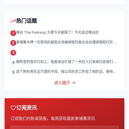
热门话题
堆谷 The Parkway 大楼今天被围了！今天金边堆谷区
1
柬埔寨木牌一位夜场的越南女孩被绑匪钓鱼出去后遭绑架殴打折
2
磨。
3
御和堂的夜华灯初上，喧嚣渐远忙碌了一天的人们渐渐归去我们的
4
灯
这个狗利用花言巧语的手段，我公司的员工听信了他的话，被他带
5
到
进入圈子 →
订阅资讯
订阅我们的新闻简报，每周获取最新柬埔寨资讯