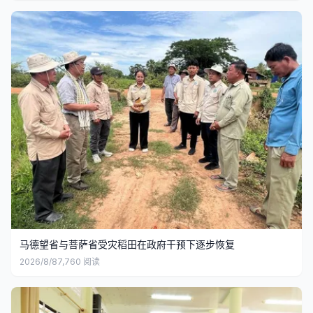
马德望省与菩萨省受灾稻田在政府干预下逐步恢复
2026/8/8
7,760
阅读