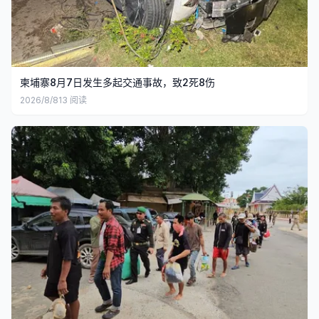
柬埔寨8月7日发生多起交通事故，致2死8伤
2026/8/8
13
阅读