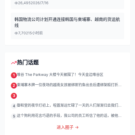
26,495
2026/7/16
韩国物流公司计划开通连接韩国与柬埔寨、越南的货运航
线
7,702
15小时前
热门话题
堆谷 The Parkway 大楼今天被围了！今天金边堆谷区
1
柬埔寨木牌一位夜场的越南女孩被绑匪钓鱼出去后遭绑架殴打折
2
磨。
3
御和堂的夜华灯初上，喧嚣渐远忙碌了一天的人们渐渐归去我们的
4
灯
这个狗利用花言巧语的手段，我公司的员工听信了他的话，被他带
5
到
进入圈子 →