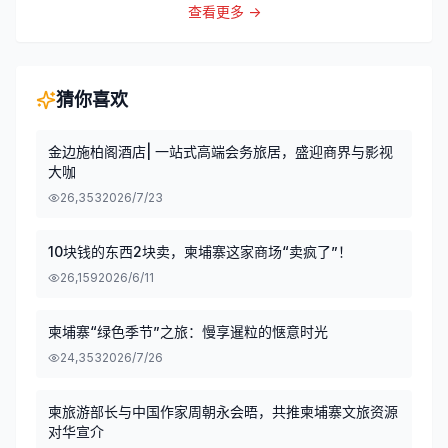
查看更多 →
猜你喜欢
金边施柏阁酒店| 一站式高端会务旅居，盛迎商界与影视
大咖
26,353
2026/7/23
10块钱的东西2块卖，柬埔寨这家商场“卖疯了”！
26,159
2026/6/11
柬埔寨“绿色季节”之旅：慢享暹粒的惬意时光
24,353
2026/7/26
柬旅游部长与中国作家周朝永会晤，共推柬埔寨文旅资源
对华宣介