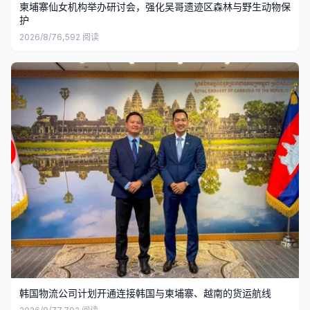
柬埔寨仙女机构举办研讨会，强化吴哥遗迹区森林与野生动物保
护
2026/8/7
6,592
阅读
韩国物流公司计划开通连接韩国与柬埔寨、越南的货运航线