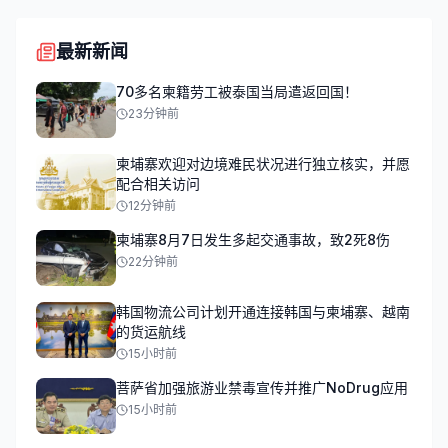
最新新闻
70多名柬籍劳工被泰国当局遣返回国！
23分钟前
柬埔寨欢迎对边境难民状况进行独立核实，并愿
配合相关访问
12分钟前
柬埔寨8月7日发生多起交通事故，致2死8伤
22分钟前
韩国物流公司计划开通连接韩国与柬埔寨、越南
的货运航线
15小时前
菩萨省加强旅游业禁毒宣传并推广NoDrug应用
15小时前