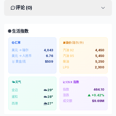
评论 (
0
)
🌐 生活指数
💱
汇率
⛽
油价
(瑞尔/升)
美元 → 瑞尔
4,043
汽油 92
4,450
美元 → 人民币
6.76
汽油 95
5,450
🥇 黄金/克
$
509
柴油
5,250
LPG
2,300
🌤️
天气
📈
CSX 指数
指数
464.10
☁️
金边
29
°
涨跌
▲
+
0.42
%
☁️
暹粒
28
°
成交额
$9.69M
🌦️
西港
27
°