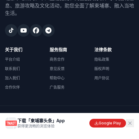
息、旅游攻略及文化活动，助您全面了解柬埔寨、融入当地
生活。
关于我们
服务指南
法律条款
平台介绍
商务合作
隐私政策
联系我们
意见反馈
版权声明
加入我们
帮助中心
用户协议
合作伙伴
广告服务
©
2026
柬埔寨头条
. All rights reserved.
下载「柬埔寨头条」App
Made with
in Cambodia
Google Play
获得更流畅的浏览体验