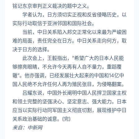
铭记东京审判正义裁决的题中之义。
学者认为，日方须切实正视和反省侵略历史，以
实际行动取信于亚洲邻国和国际社会。
当前，中日关系陷入邦交正常化以来最为严峻困
难的局面，责任完全在日方。中日关系走向何方，取
决于日方的选择。
此次会上，王毅指出，“希望广大的日本人民能
够擦亮眼睛，不允许今天再有人自不量力，重蹈覆
辙”。他亦强调，已经发展壮大起来的中国和14亿中
国人民绝不允许任何人再为殖民张目，为侵略翻案。
吕耀东说，中国外长阐明中国人民捍卫国家主权
和领土完整的坚强决心、坚定意志、强大能力。日本
应当以实际行动同军国主义彻底切割，展现维护中日
关系政治基础的诚意。(完)
来自：中新网