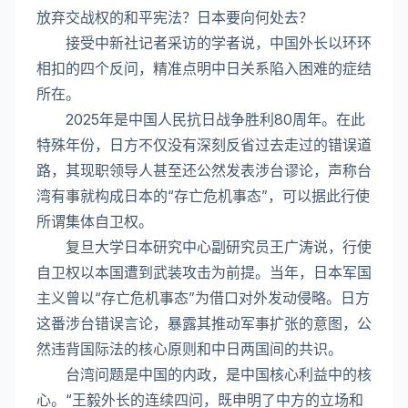
放弃交战权的和平宪法？日本要向何处去？
接受中新社记者采访的学者说，中国外长以环环
相扣的四个反问，精准点明中日关系陷入困难的症结
所在。
2025年是中国人民抗日战争胜利80周年。在此
特殊年份，日方不仅没有深刻反省过去走过的错误道
路，其现职领导人甚至还公然发表涉台谬论，声称台
湾有事就构成日本的“存亡危机事态”，可以据此行使
所谓集体自卫权。
复旦大学日本研究中心副研究员王广涛说，行使
自卫权以本国遭到武装攻击为前提。当年，日本军国
主义曾以“存亡危机事态”为借口对外发动侵略。日方
这番涉台错误言论，暴露其推动军事扩张的意图，公
然违背国际法的核心原则和中日两国间的共识。
台湾问题是中国的内政，是中国核心利益中的核
心。“王毅外长的连续四问，既申明了中方的立场和