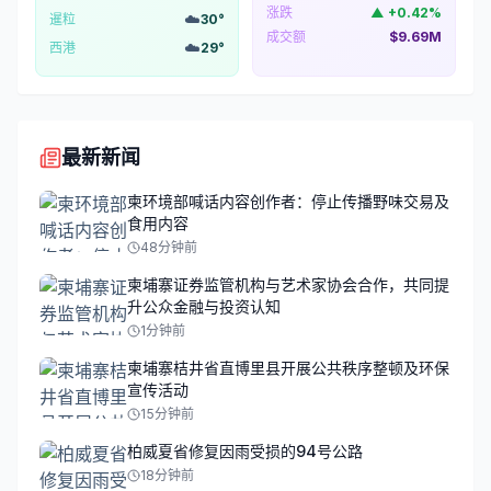
涨跌
▲
+
0.42
%
☁️
暹粒
30
°
成交额
$9.69M
☁️
西港
29
°
最新新闻
柬环境部喊话内容创作者：停止传播野味交易及
食用内容
48分钟前
柬埔寨证券监管机构与艺术家协会合作，共同提
升公众金融与投资认知
1分钟前
柬埔寨桔井省直博里县开展公共秩序整顿及环保
宣传活动
15分钟前
柏威夏省修复因雨受损的94号公路
18分钟前