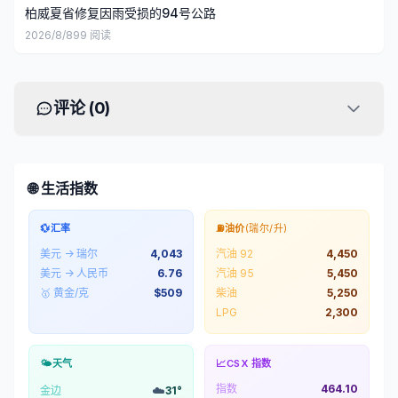
柏威夏省修复因雨受损的94号公路
2026/8/8
99
阅读
评论 (
0
)
🌐 生活指数
💱
汇率
⛽
油价
(瑞尔/升)
美元 → 瑞尔
4,043
汽油 92
4,450
美元 → 人民币
6.76
汽油 95
5,450
🥇 黄金/克
$
509
柴油
5,250
LPG
2,300
🌤️
天气
📈
CSX 指数
指数
464.10
☁️
金边
31
°