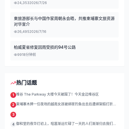
24,353
2026/7/26
柬旅游部长与中国作家周朝永会晤，共推柬埔寨文旅资源
对华宣介
26,495
2026/7/16
柏威夏省修复因雨受损的94号公路
99
18分钟前
热门话题
堆谷 The Parkway 大楼今天被围了！今天金边堆谷区
1
柬埔寨木牌一位夜场的越南女孩被绑匪钓鱼出去后遭绑架殴打折
2
磨。
3
御和堂的夜华灯初上，喧嚣渐远忙碌了一天的人们渐渐归去我们的
4