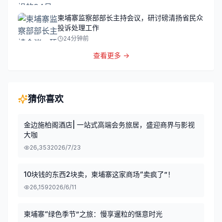
柬埔寨监察部部长主持会议，研讨磅清扬省民众
投诉处理工作
24分钟前
查看更多 →
猜你喜欢
金边施柏阁酒店| 一站式高端会务旅居，盛迎商界与影视
大咖
26,353
2026/7/23
10块钱的东西2块卖，柬埔寨这家商场“卖疯了”！
26,159
2026/6/11
柬埔寨“绿色季节”之旅：慢享暹粒的惬意时光