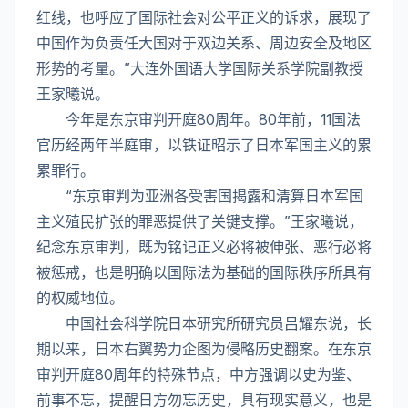
红线，也呼应了国际社会对公平正义的诉求，展现了
中国作为负责任大国对于双边关系、周边安全及地区
形势的考量。”大连外国语大学国际关系学院副教授
王家曦说。
今年是东京审判开庭80周年。80年前，11国法
官历经两年半庭审，以铁证昭示了日本军国主义的累
累罪行。
“东京审判为亚洲各受害国揭露和清算日本军国
主义殖民扩张的罪恶提供了关键支撑。”王家曦说，
纪念东京审判，既为铭记正义必将被伸张、恶行必将
被惩戒，也是明确以国际法为基础的国际秩序所具有
的权威地位。
中国社会科学院日本研究所研究员吕耀东说，长
期以来，日本右翼势力企图为侵略历史翻案。在东京
审判开庭80周年的特殊节点，中方强调以史为鉴、
前事不忘，提醒日方勿忘历史，具有现实意义，也是