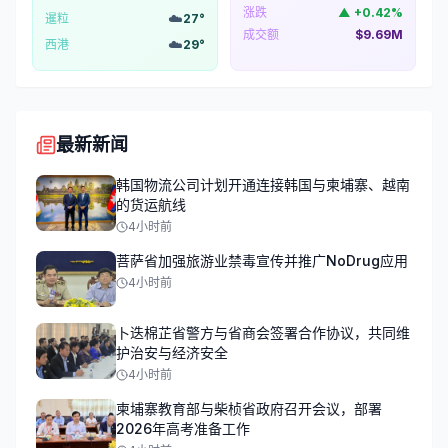
涨跌
▲
+
0.42
%
☁️
暹粒
27
°
成交额
$9.69M
☁️
西港
29
°
最新新闻
韩国物流公司计划开通连接韩国与柬埔寨、越南
的货运航线
4小时前
菩萨省加强旅游业禁毒宣传并推广NoDrug应用
4小时前
卜迭棉芷省警方与省商会签署合作协议，共同维
护治安与经济安全
4小时前
柬埔寨教育部与柴桢省政府召开会议，部署
2026年高考准备工作