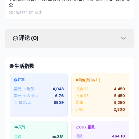
全
2026/8/7
2,121
阅读
评论 (
0
)
🌐 生活指数
💱
汇率
⛽
油价
(瑞尔/升)
美元 → 瑞尔
4,043
汽油 92
4,450
美元 → 人民币
6.76
汽油 95
5,450
🥇 黄金/克
$
509
柴油
5,250
LPG
2,300
🌤️
天气
📈
CSX 指数
指数
464.10
☁️
金边
28
°