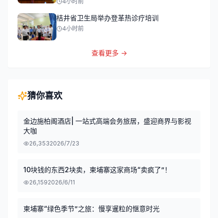
4小时前
桔井省卫生局举办登革热诊疗培训
4小时前
查看更多 →
猜你喜欢
金边施柏阁酒店| 一站式高端会务旅居，盛迎商界与影视
大咖
26,353
2026/7/23
10块钱的东西2块卖，柬埔寨这家商场“卖疯了”！
26,159
2026/6/11
柬埔寨“绿色季节”之旅：慢享暹粒的惬意时光