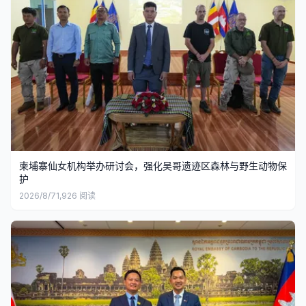
柬埔寨仙女机构举办研讨会，强化吴哥遗迹区森林与野生动物保
护
2026/8/7
1,926
阅读