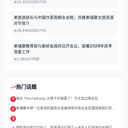
24,353
2026/7/26
柬旅游部长与中国作家周朝永会晤，共推柬埔寨文旅资源
对华宣介
26,494
2026/7/16
柬埔寨教育部与柴桢省政府召开会议，部署2026年高考
准备工作
2,364
4小时前
热门话题
堆谷 The Parkway 大楼今天被围了！今天金边堆谷区
1
柬埔寨木牌一位夜场的越南女孩被绑匪钓鱼出去后遭绑架殴打折
2
磨。
3
御和堂的夜华灯初上，喧嚣渐远忙碌了一天的人们渐渐归去我们的