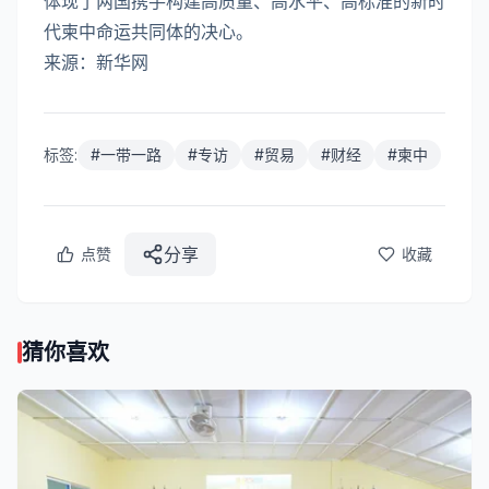
体现了两国携手构建高质量、高水平、高标准的新时
代柬中命运共同体的决心。
来源：新华网
标签:
#
一带一路
#
专访
#
贸易
#
财经
#
柬中
分享
点赞
收藏
猜你喜欢