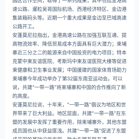
园区合作空间，取得了一系列成果，其中包括金港高
速公路、暹粒吴哥国际机场、西港经济特区、金边港
集装箱码头等。近期一个重大成果是金边至巴域高速
公路开工。
安蓬莫尼拉指出，金港高速公路在加强互联互通、提
高物流效率、降低贸易成本方面具有巨大潜力；柬埔
寨近三分之二的能源来自中国投资的电力项目；特本
克蒙中柬友谊医院、考斯玛中柬友谊医院大楼等促进
柬健康和卫生事业发展；中国援建的国家体育场助力
柬埔寨今年成功举办了第32届东南亚运动会。可以
说，共建“一带一路”将柬埔寨和中国的合作推向了新
的高度。
安蓬莫尼拉说，十年来，“一带一路”倡议为地区和世
界带来了巨大利益。地区层面，共建“一带一路”在东
盟的发展中发挥了重要作用，除柬埔寨外，其他东盟
成员国也从中获益匪浅。共建“一带一路”促进了东盟