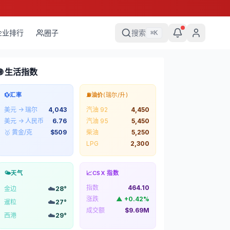
企业排行
圈子
搜索
⌘
K
🌐 生活指数
💱
汇率
⛽
油价
(瑞尔/升)
美元 → 瑞尔
4,043
汽油 92
4,450
美元 → 人民币
6.76
汽油 95
5,450
🥇 黄金/克
$
509
柴油
5,250
LPG
2,300
🌤️
天气
📈
CSX 指数
指数
464.10
☁️
金边
28
°
涨跌
▲
+
0.42
%
☁️
暹粒
27
°
成交额
$9.69M
☁️
西港
29
°