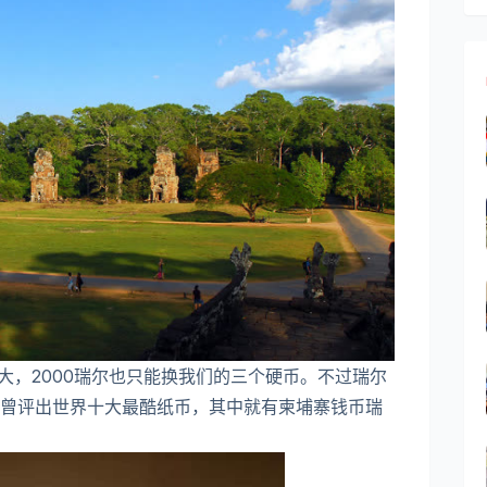
大，2000瑞尔也只能换我们的三个硬币。不过瑞尔
曾评出世界十大最酷纸币，其中就有柬埔寨钱币瑞