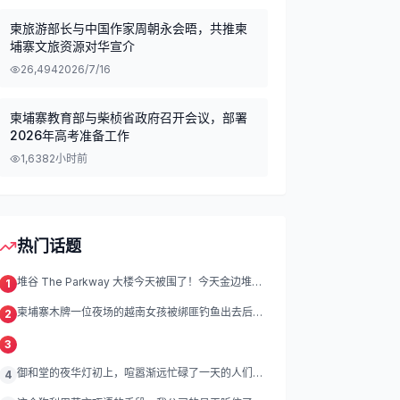
柬旅游部长与中国作家周朝永会晤，共推柬
埔寨文旅资源对华宣介
26,494
2026/7/16
柬埔寨教育部与柴桢省政府召开会议，部署
2026年高考准备工作
1,638
2小时前
热门话题
堆谷 The Parkway 大楼今天被围了！今天金边堆谷
1
区
柬埔寨木牌一位夜场的越南女孩被绑匪钓鱼出去后遭
2
绑架殴打折磨。
3
御和堂的夜华灯初上，喧嚣渐远忙碌了一天的人们渐
4
渐归去我们的灯