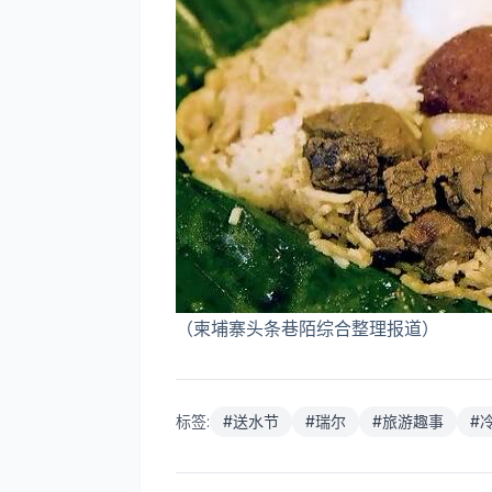
（柬埔寨头条巷陌综合整理报道）
标签:
#
送水节
#
瑞尔
#
旅游趣事
#