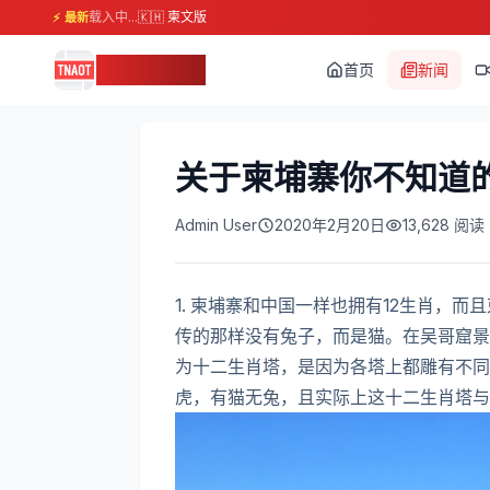
载入中...
🇰🇭 柬文版
⚡ 最新
柬埔寨头条
首页
新闻
关于柬埔寨你不知道
Admin User
2020年2月20日
13,628
阅读
1. 柬埔寨和中国一样也拥有12生肖，
传的那样没有兔子，而是猫。在吴哥窟景
为十二生肖塔，是因为各塔上都雕有不同
虎，有猫无兔，且实际上这十二生肖塔与