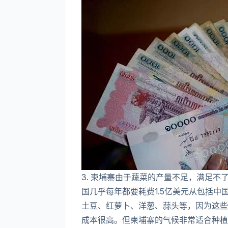
3. 柬埔寨由于蔬菜的产量不足，满足
国几乎每年都要耗费1.5亿美元从包括
土豆、红萝卜、洋葱、蒜头等，因为这些
成本很高。但柬埔寨的气候非常适合种植