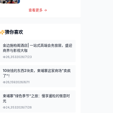
查看更多 →
猜你喜欢
金边施柏阁酒店| 一站式高端会务旅居，盛迎
商界与影视大咖
26,353
2026/7/23
10块钱的东西2块卖，柬埔寨这家商场“卖疯
了”！
26,159
2026/6/11
柬埔寨“绿色季节”之旅：慢享暹粒的惬意时
光
24,353
2026/7/26