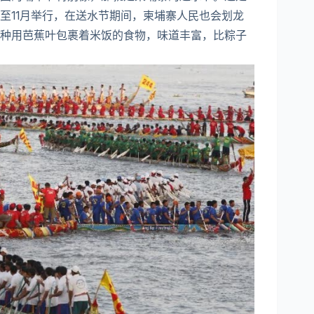
至11月举行，在送水节期间，柬埔寨人民也会划龙
种用芭蕉叶包裹着米饭的食物，味道丰富，比粽子