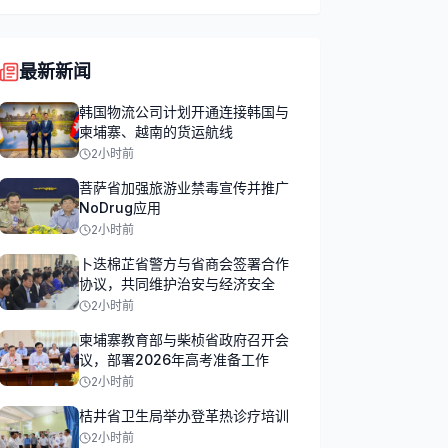
最新新闻
韩国物流公司计划开通连接韩国与
柬埔寨、越南的货运航线
2小时前
菩萨省加强旅游业禁毒宣传并推广
NoDrug应用
2小时前
卜迭棉芷省警方与省商会签署合作
协议，共同维护治安与经济安全
2小时前
柬埔寨教育部与柴桢省政府召开会
议，部署2026年高考准备工作
2小时前
桔井省卫生局举办登革热诊疗培训
2小时前