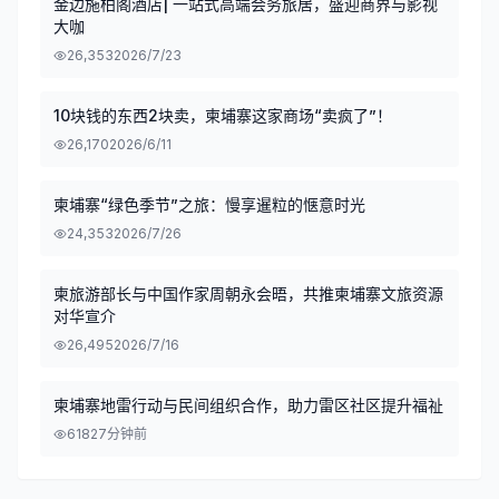
金边施柏阁酒店| 一站式高端会务旅居，盛迎商界与影视
大咖
26,353
2026/7/23
10块钱的东西2块卖，柬埔寨这家商场“卖疯了”！
26,170
2026/6/11
柬埔寨“绿色季节”之旅：慢享暹粒的惬意时光
24,353
2026/7/26
柬旅游部长与中国作家周朝永会晤，共推柬埔寨文旅资源
对华宣介
26,495
2026/7/16
柬埔寨地雷行动与民间组织合作，助力雷区社区提升福祉
618
27分钟前