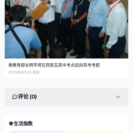
柬教育部长明早将在西索瓦高中考点启封高考考题
2026/8/9
543
阅读
评论 (
0
)
🌐 生活指数