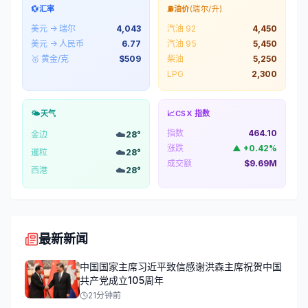
💱
汇率
⛽
油价
(瑞尔/升)
美元 → 瑞尔
4,043
汽油 92
4,450
美元 → 人民币
6.77
汽油 95
5,450
🥇 黄金/克
$
509
柴油
5,250
LPG
2,300
🌤️
天气
📈
CSX 指数
指数
464.10
☁️
金边
28
°
涨跌
▲
+
0.42
%
☁️
暹粒
28
°
成交额
$9.69M
☁️
西港
28
°
最新新闻
中国国家主席习近平致信感谢洪森主席祝贺中国
共产党成立105周年
21分钟前