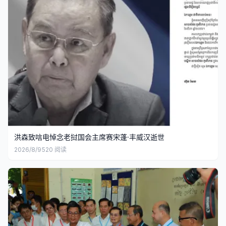
洪森致唁电悼念老挝国会主席赛宋蓬·丰威汉逝世
2026/8/9
520
阅读