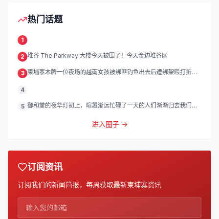
热门话题
1
堆谷 The Parkway 大楼今天被围了！今天金边堆谷区
2
柬埔寨木牌一位夜场的越南女孩被绑匪钓鱼出去后遭绑架殴打折
3
磨。
4
御和堂的夜华灯初上，喧嚣渐远忙碌了一天的人们渐渐归去我们的
5
灯
进入圈子 →
订阅资讯
订阅我们的新闻简报，每周获取最新柬埔寨资讯