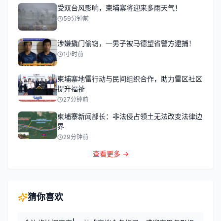
受双台风影响，柬埔寨将迎来多雨天气！
59分钟前
涉嫌撬门偷窃，一男子被马德望省警方逮捕！
1小时前
柬埔寨地雷行动与民间组织合作，助力雷区社区
提升福祉
27分钟前
柬埔寨新闻部长：非法侵占领土无法改变法律边
界
29分钟前
查看更多 →
猜你喜欢