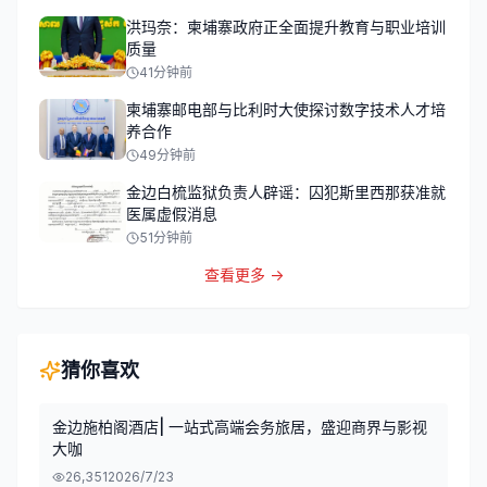
洪玛奈：柬埔寨政府正全面提升教育与职业培训
质量
41分钟前
柬埔寨邮电部与比利时大使探讨数字技术人才培
养合作
49分钟前
金边白梳监狱负责人辟谣：囚犯斯里西那获准就
医属虚假消息
51分钟前
查看更多 →
猜你喜欢
金边施柏阁酒店| 一站式高端会务旅居，盛迎商界与影视
大咖
26,351
2026/7/23