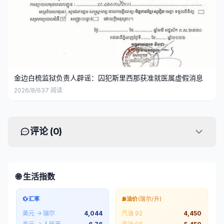
金边白梳监狱负责人辟谣：囚犯斯里西那获准就医属虚假消息
2026/8/6
37
阅读
评论 (
0
)
🌐 生活指数
💱
汇率
⛽
油价
(瑞尔/升)
美元 → 瑞尔
4,044
汽油 92
4,450