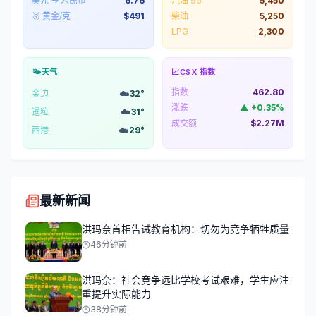
美元 → 人民币
6.76
汽油 95
5,450
🥇 黄金/克
$
491
柴油
5,250
LPG
2,300
🌤️
天气
📈
CSX 指数
指数
462.80
☁️
金边
32
°
涨跌
▲
+
0.35
%
☁️
暹粒
31
°
成交额
$2.27M
☁️
西港
29
°
最新新闻
洪玛奈首相告诫教育机构：切勿为竞争牺牲质量
46分钟前
洪玛奈：社会竞争远比学校考试艰难，学生应注
重提升实际能力
38分钟前