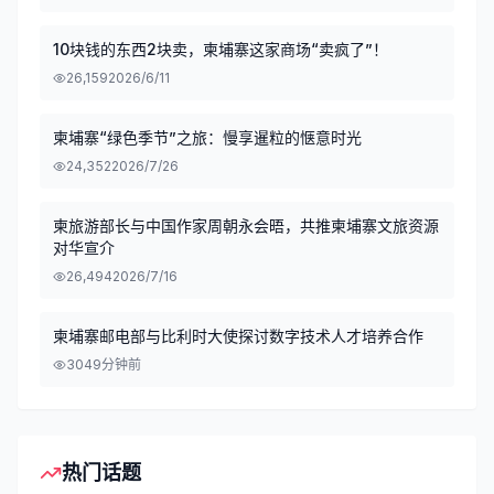
10块钱的东西2块卖，柬埔寨这家商场“卖疯了”！
26,159
2026/6/11
柬埔寨“绿色季节”之旅：慢享暹粒的惬意时光
24,352
2026/7/26
柬旅游部长与中国作家周朝永会晤，共推柬埔寨文旅资源
对华宣介
26,494
2026/7/16
柬埔寨邮电部与比利时大使探讨数字技术人才培养合作
30
49分钟前
热门话题