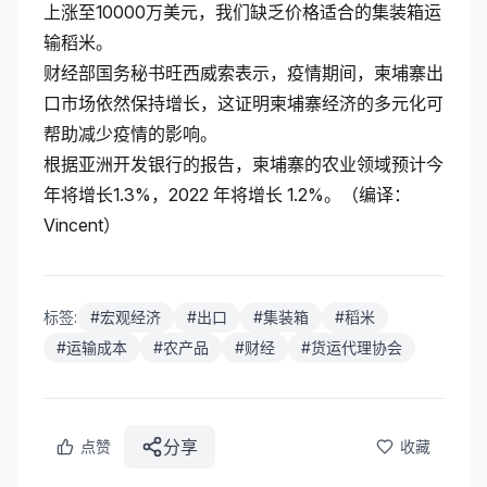
上涨至10000万美元，我们缺乏价格适合的集装箱运
输稻米。
财经部国务秘书旺西威索表示，疫情期间，柬埔寨出
口市场依然保持增长，这证明柬埔寨经济的多元化可
帮助减少疫情的影响。
根据亚洲开发银行的报告，柬埔寨的农业领域预计今
年将增长1.3%，2022 年将增长 1.2%。（编译：
Vincent）
标签:
#
宏观经济
#
出口
#
集装箱
#
稻米
#
运输成本
#
农产品
#
财经
#
货运代理协会
分享
点赞
收藏