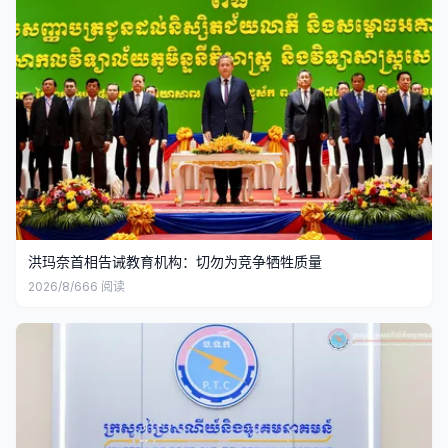
洪玛奈首相告诫教育机构：切勿为竞争牺牲质量
2026/8/6
66
阅读