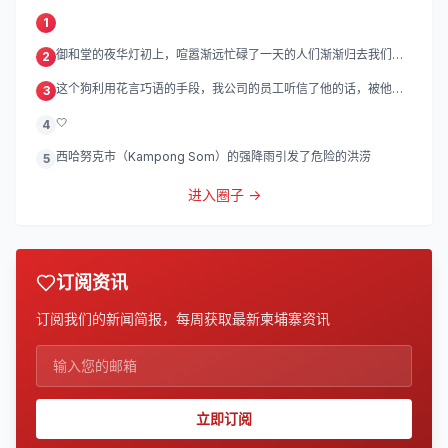
1
御和堂的夜华灯初上，喧嚣渐远忙碌了一天的人们渐渐归去我们的
2
灯
这个狗利用花言巧语的手段，我公司的员工听信了他的话，被他带
3
到
🤍
4
西哈努克市（Kampong Som）的强降雨引发了危险的洪涝
5
进入圈子 →
订阅资讯
订阅我们的新闻简报，每周获取最新柬埔寨资讯
立即订阅