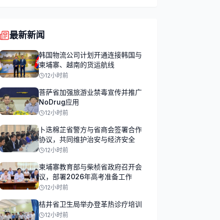
最新新闻
韩国物流公司计划开通连接韩国与
柬埔寨、越南的货运航线
12小时前
菩萨省加强旅游业禁毒宣传并推广
NoDrug应用
12小时前
卜迭棉芷省警方与省商会签署合作
协议，共同维护治安与经济安全
12小时前
柬埔寨教育部与柴桢省政府召开会
议，部署2026年高考准备工作
12小时前
桔井省卫生局举办登革热诊疗培训
12小时前