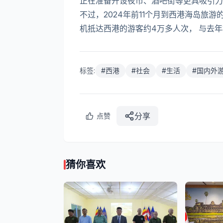
正在准备开设夜市、酒吧街等更具吸引力
不过，2024年前11个月到西港海岛旅游
机抵达西港的游客约4万多人次， 与去年相
标签:
#
西港
#
社会
#
生活
#
国内外
分享
点赞
猜你喜欢