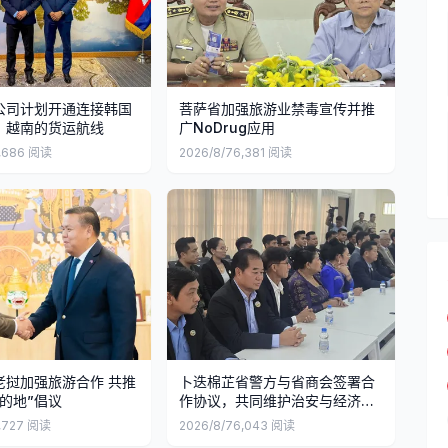
公司计划开通连接韩国
菩萨省加强旅游业禁毒宣传并推
、越南的货运航线
广NoDrug应用
,686
阅读
2026/8/7
6,381
阅读
老挝加强旅游合作 共推
卜迭棉芷省警方与省商会签署合
的地”倡议
作协议，共同维护治安与经济安
全
,727
阅读
2026/8/7
6,043
阅读