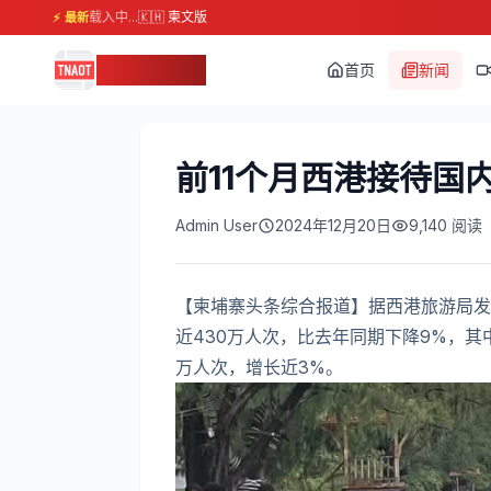
载入中...
🇰🇭 柬文版
⚡ 最新
柬埔寨头条
首页
新闻
前11个月西港接待国
Admin User
2024年12月20日
9,140
阅读
【柬埔寨头条综合报道】据西港旅游局发布
近430万人次，比去年同期下降9%，其
万人次，增长近3%。