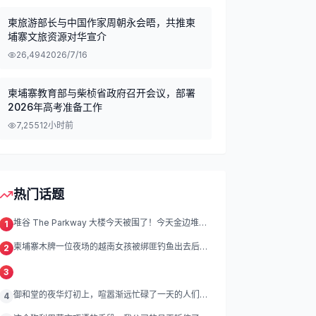
柬旅游部长与中国作家周朝永会晤，共推柬
埔寨文旅资源对华宣介
26,494
2026/7/16
柬埔寨教育部与柴桢省政府召开会议，部署
2026年高考准备工作
7,255
12小时前
热门话题
堆谷 The Parkway 大楼今天被围了！今天金边堆谷
1
区
柬埔寨木牌一位夜场的越南女孩被绑匪钓鱼出去后遭
2
绑架殴打折磨。
3
御和堂的夜华灯初上，喧嚣渐远忙碌了一天的人们渐
4
渐归去我们的灯