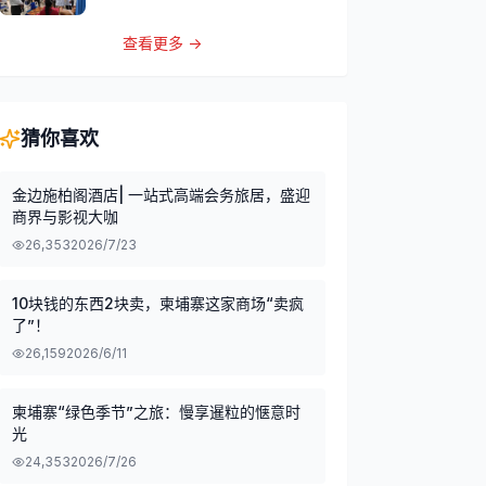
查看更多 →
猜你喜欢
金边施柏阁酒店| 一站式高端会务旅居，盛迎
商界与影视大咖
26,353
2026/7/23
10块钱的东西2块卖，柬埔寨这家商场“卖疯
了”！
26,159
2026/6/11
柬埔寨“绿色季节”之旅：慢享暹粒的惬意时
光
24,353
2026/7/26