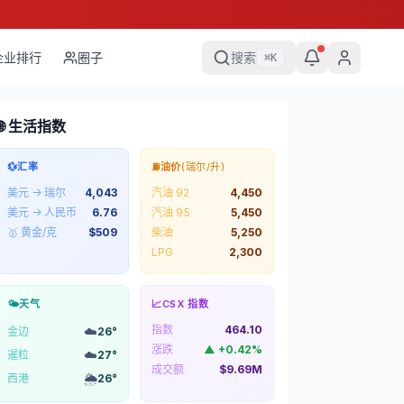
企业排行
圈子
搜索
⌘
K
🌐 生活指数
💱
汇率
⛽
油价
(瑞尔/升)
美元 → 瑞尔
4,043
汽油 92
4,450
美元 → 人民币
6.76
汽油 95
5,450
🥇 黄金/克
$
509
柴油
5,250
LPG
2,300
🌤️
天气
📈
CSX 指数
指数
464.10
☁️
金边
26
°
涨跌
▲
+
0.42
%
☁️
暹粒
27
°
成交额
$9.69M
🌦️
西港
26
°