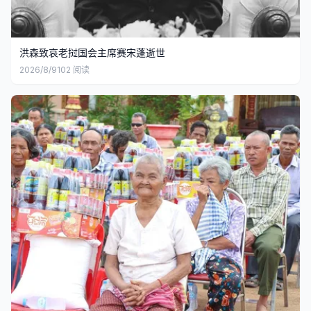
洪森致哀老挝国会主席赛宋蓬逝世
2026/8/9
102
阅读