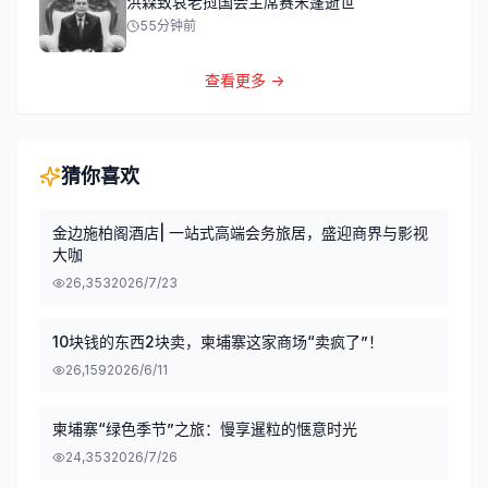
洪森致哀老挝国会主席赛宋蓬逝世
55分钟前
查看更多 →
猜你喜欢
金边施柏阁酒店| 一站式高端会务旅居，盛迎商界与影视
大咖
26,353
2026/7/23
10块钱的东西2块卖，柬埔寨这家商场“卖疯了”！
26,159
2026/6/11
柬埔寨“绿色季节”之旅：慢享暹粒的惬意时光
24,353
2026/7/26