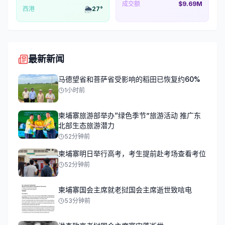
成交额
$9.69M
🌦️
西港
27
°
最新新闻
马德望省和菩萨省受影响的稻田已恢复约60%
1小时前
柬埔寨旅游部举办“绿色季节”旅游活动 推广东
北部生态旅游潜力
52分钟前
柬埔寨明日举行高考，考生提前赴考场查看考位
52分钟前
柬埔寨国会主席就老挝国会主席逝世致唁电
53分钟前