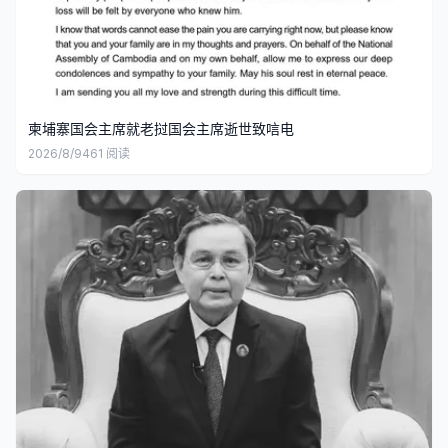
柬埔寨国会主席就老挝国会主席逝世致唁电
2026/8/9
461
阅读