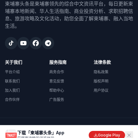
柬埔寨头条是柬埔寨领先的综合中文资讯平台，每日更新柬
埔寨本地新闻、华人生活指南、商业投资分析、求职招聘信
息、旅游攻略及文化活动，助您全面了解柬埔寨、融入当地
生活。
关于我们
服务指南
法律条款
平台介绍
商务合作
隐私政策
联系我们
意见反馈
版权声明
加入我们
帮助中心
用户协议
合作伙伴
广告服务
©
2026
柬埔寨头条
. All rights reserved.
下载「柬埔寨头条」App
Made with
in Cambodia
Google Play