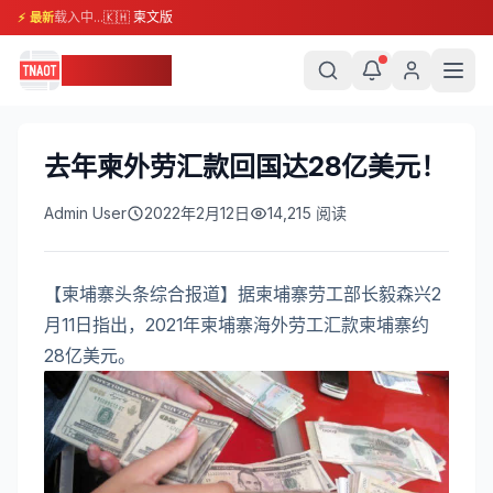
载入中...
🇰🇭 柬文版
⚡ 最新
柬埔寨头条
去年柬外劳汇款回国达28亿美元！
Admin User
2022年2月12日
14,215
阅读
【柬埔寨头条综合报道】据柬埔寨劳工部长毅森兴2
月11日指出，2021年柬埔寨海外劳工汇款柬埔寨约
28亿美元。