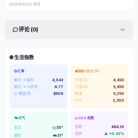
2026/8/9
522
阅读
评论 (
0
)
🌐 生活指数
💱
汇率
⛽
油价
(瑞尔/升)
美元 → 瑞尔
4,043
汽油 92
4,450
美元 → 人民币
6.77
汽油 95
5,450
🥇 黄金/克
$
509
柴油
5,250
LPG
2,300
🌤️
天气
📈
CSX 指数
指数
464.10
⛈️
金边
30
°
涨跌
▲
+
0.42
%
☁️
暹粒
31
°