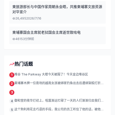
柬旅游部长与中国作家周朝永会晤，共推柬埔寨文旅资源
对华宣介
26,495
2026/7/16
柬埔寨国会主席就老挝国会主席逝世致唁电
461
53分钟前
热门话题
堆谷 The Parkway 大楼今天被围了！今天金边堆谷区
1
柬埔寨木牌一位夜场的越南女孩被绑匪钓鱼出去后遭绑架殴打折
2
磨。
3
御和堂的夜华灯初上，喧嚣渐远忙碌了一天的人们渐渐归去我们的
4
灯
这个狗利用花言巧语的手段，我公司的员工听信了他的话，被他带
5
到