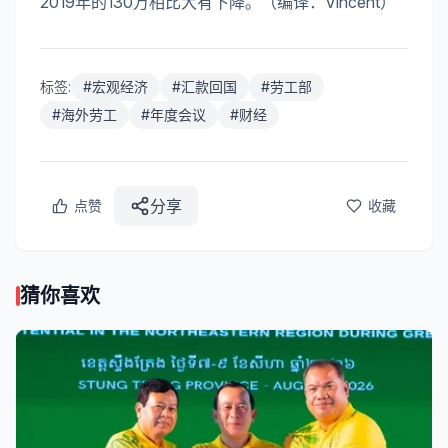
2019年的130万相比大有下降。（编译：Vincent）
标签:
#
宏观经济
#
汇款回国
#
劳工部
#
海外劳工
#
年度会议
#
财经
分享
点赞
收藏
猜你喜欢