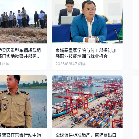
桥梁因重型车辆超载坍
柬埔寨皇家学院与劳工部探讨加
部门实地勘察并部署修
强职业技能培训与就业机会
1
阅读
2026/8/6
47
阅读
名警官在禁毒行动中殉
全球贸易标准趋严，柬埔寨出口