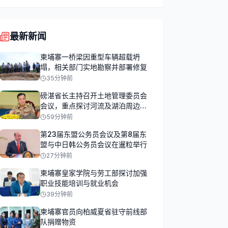
最新新闻
柬埔寨一桥梁因重型车辆超载坍
塌，相关部门实地勘察并部署修复
35分钟前
磅湛省长主持召开土地管理委员会
会议，重点探讨河流及湖泊周边土
地占用问题
59分钟前
第23届东盟公务员会议及第8届东
盟与中日韩公务员会议在暹粒举行
27分钟前
柬埔寨皇家学院与劳工部探讨加强
职业技能培训与就业机会
39分钟前
柬埔寨官员向柏威夏省驻守前线部
队捐赠物资