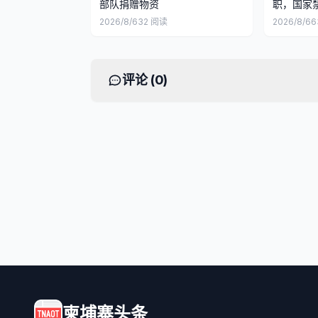
部队捐赠物资
职，国家
2026/8/6
32
阅读
2026/8/6
6
评论 (
0
)
柬埔寨头条