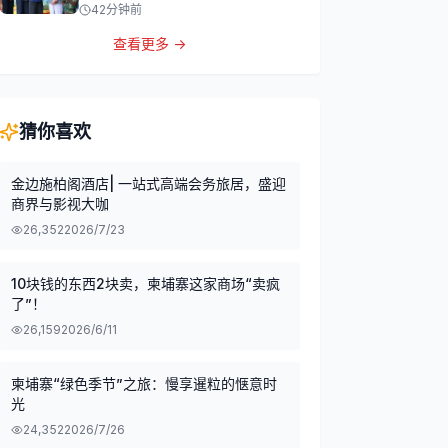
42分钟前
查看更多 →
猜你喜欢
金边施柏阁酒店| 一站式高端会务旅居，盛迎
商界与影视大咖
26,352
2026/7/23
10块钱的东西2块卖，柬埔寨这家商场“卖疯
了”！
26,159
2026/6/11
柬埔寨“绿色季节”之旅：慢享暹粒的惬意时
光
24,352
2026/7/26