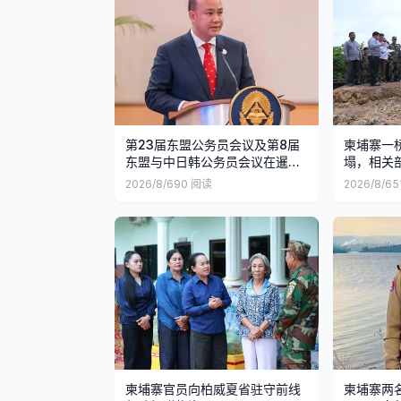
第23届东盟公务员会议及第8届
柬埔寨一
东盟与中日韩公务员会议在暹粒
塌，相关
举行
复
2026/8/6
90
阅读
2026/8/6
5
柬埔寨官员向柏威夏省驻守前线
柬埔寨两