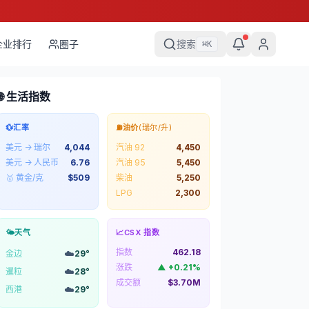
企业排行
圈子
搜索
⌘
K
🌐 生活指数
💱
汇率
⛽
油价
(瑞尔/升)
美元 → 瑞尔
4,044
汽油 92
4,450
美元 → 人民币
6.76
汽油 95
5,450
🥇 黄金/克
$
509
柴油
5,250
LPG
2,300
🌤️
天气
📈
CSX 指数
指数
462.18
☁️
金边
29
°
涨跌
▲
+
0.21
%
☁️
暹粒
28
°
成交额
$3.70M
☁️
西港
29
°