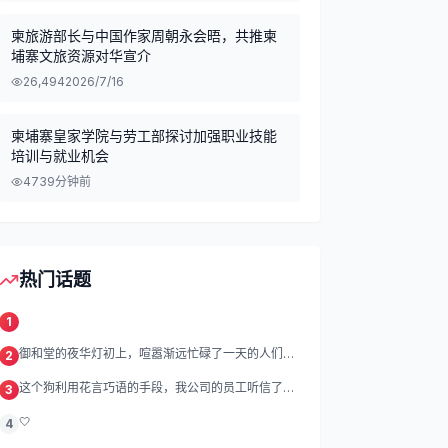
柬旅游部长与中国作家周朝永会晤，共推柬
埔寨文旅资源对华宣介
26,494
2026/7/16
柬埔寨皇家学院与劳工部探讨加强职业技能
培训与就业机会
47
39分钟前
热门话题
1
御和堂的夜华灯初上，喧嚣渐远忙碌了一天的人们渐
2
渐归去我们的灯
这个狗利用花言巧语的手段，我公司的员工听信了他
3
的话，被他带到
🤍
4