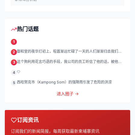
热门话题
1
御和堂的夜华灯初上，喧嚣渐远忙碌了一天的人们渐渐归去我们的
2
灯
这个狗利用花言巧语的手段，我公司的员工听信了他的话，被他带
3
到
🤍
4
西哈努克市（Kampong Som）的强降雨引发了危险的洪涝
5
进入圈子 →
订阅资讯
订阅我们的新闻简报，每周获取最新柬埔寨资讯