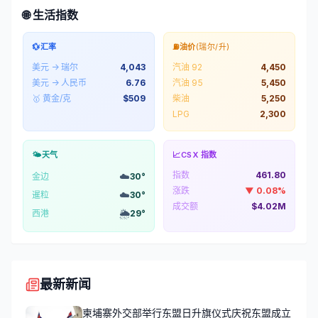
🌐 生活指数
💱
汇率
⛽
油价
(瑞尔/升)
美元 → 瑞尔
4,043
汽油 92
4,450
美元 → 人民币
6.76
汽油 95
5,450
🥇 黄金/克
$
509
柴油
5,250
LPG
2,300
🌤️
天气
📈
CSX 指数
指数
461.80
☁️
金边
30
°
涨跌
▼
0.08
%
☁️
暹粒
30
°
成交额
$4.02M
🌦️
西港
29
°
最新新闻
柬埔寨外交部举行东盟日升旗仪式庆祝东盟成立