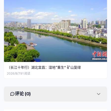
（长江十年行）湖北宜昌：湿地“重生” 矿山复绿
2026/8/7
91
阅读
评论 (
0
)