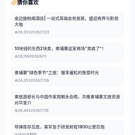
猜你喜欢
金边施柏阁酒店| 一站式高端会务旅居，盛迎商界与影视
大咖
26,353
2026/7/23
10块钱的东西2块卖，柬埔寨这家商场“卖疯了”！
26,159
2026/6/11
柬埔寨“绿色季节”之旅：慢享暹粒的惬意时光
24,353
2026/7/26
柬旅游部长与中国作家周朝永会晤，共推柬埔寨文旅资源
对华宣介
26,494
2026/7/16
导弹库存见底，美军急于研发射程1800公里巨炮
16
10分钟前