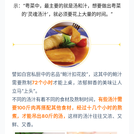
示：“粤菜中，最主要的就是汤和汁，想要做出粤菜
的‘灵魂汤汁’，就必须要花上大量的时间。”
譬如白宫私厨中的名品“鲍汁扣花胶”，这其中的鲍汁
需要熬制
72个小时
才能上桌，浓郁鲜香的美味让人
立马“上头”。
不同的汤汁有着不同的食材及熬制时间，
有些汤汁需
要100斤肉再搭配其他食材，经过十几个小时的熬
煮，才能吊出80斤的汤，
这样的汤汁往往又浓、又
鲜、又香。