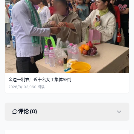
金边一制衣厂近十名女工集体晕倒
2026/8/10
3,960
阅读
评论 (
0
)