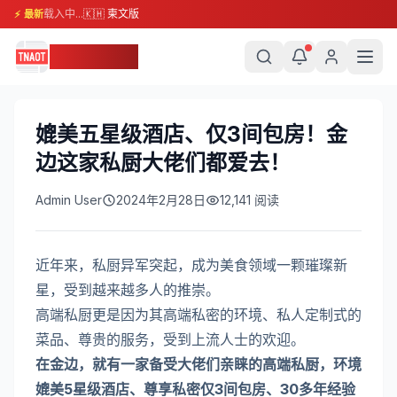
载入中...
🇰🇭 柬文版
⚡ 最新
柬埔寨头条
媲美五星级酒店、仅3间包房！金
边这家私厨大佬们都爱去！
Admin User
2024年2月28日
12,141
阅读
近年来，私厨异军突起，成为美食领域一颗璀璨新
星，受到越来越多人的推崇。
高端私厨更是因为其高端私密的环境、私人定制式的
菜品、尊贵的服务，受到上流人士的欢迎。
在金边，就有一家备受大佬们亲睐的高端私厨，环境
媲美5星级酒店、尊享私密仅3间包房、30多年经验