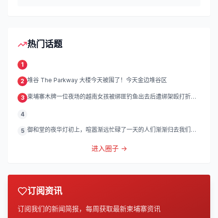
热门话题
1
堆谷 The Parkway 大楼今天被围了！今天金边堆谷区
2
柬埔寨木牌一位夜场的越南女孩被绑匪钓鱼出去后遭绑架殴打折
3
磨。
4
御和堂的夜华灯初上，喧嚣渐远忙碌了一天的人们渐渐归去我们的
5
灯
进入圈子 →
订阅资讯
订阅我们的新闻简报，每周获取最新柬埔寨资讯