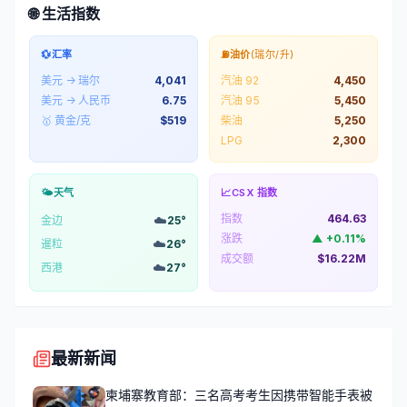
🌐 生活指数
💱
汇率
⛽
油价
(瑞尔/升)
美元 → 瑞尔
4,041
汽油 92
4,450
美元 → 人民币
6.75
汽油 95
5,450
🥇 黄金/克
$
519
柴油
5,250
LPG
2,300
🌤️
天气
📈
CSX 指数
指数
464.63
☁️
金边
25
°
涨跌
▲
+
0.11
%
☁️
暹粒
26
°
成交额
$16.22M
☁️
西港
27
°
最新新闻
柬埔寨教育部：三名高考考生因携带智能手表被