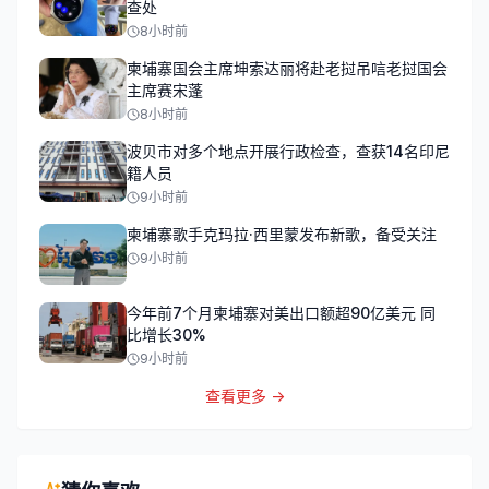
查处
8小时前
柬埔寨国会主席坤索达丽将赴老挝吊唁老挝国会
主席赛宋蓬
8小时前
波贝市对多个地点开展行政检查，查获14名印尼
籍人员
9小时前
柬埔寨歌手克玛拉·西里蒙发布新歌，备受关注
9小时前
今年前7个月柬埔寨对美出口额超90亿美元 同
比增长30%
9小时前
查看更多 →