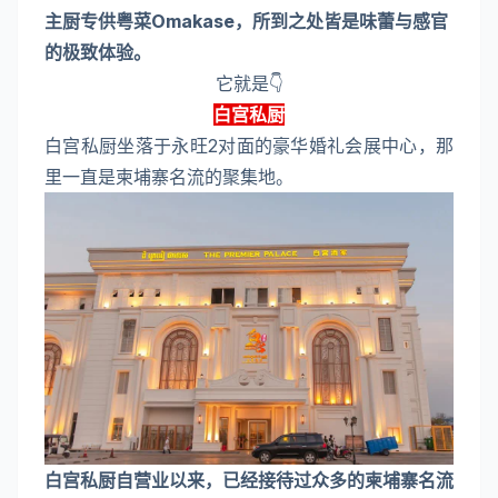
主厨专供粤菜Omakase，所到之处皆是味蕾与感官
的极致体验。
它就是👇
白宫私厨
白宫私厨坐落于永旺2对面的豪华婚礼会展中心，那
里一直是柬埔寨名流的聚集地。
白宫私厨自营业以来，已经接待过众多的柬埔寨名流