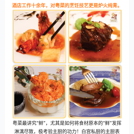
酒店工作十余年，对粤菜的烹饪技艺更是炉火纯青。
粤菜最讲究“鲜”，尤其是如何将食材原本的“鲜”发挥
淋漓尽致，极考验主厨的功力！白宫私厨的主厨表