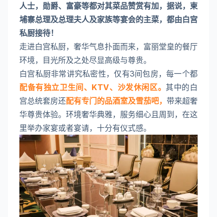
人士，勋爵、富豪等都对其菜品赞赏有加，据说，柬
埔寨总理及总理夫人及家族等宴会的主菜，都由白宫
私厨接待！
走进白宫私厨，奢华气息扑面而来，富丽堂皇的餐厅
环境，目光所及之处尽显高级与尊贵。
白宫私厨非常讲究私密性，仅有3间包房，每一个都
配备有独立卫生间、KTV、沙发休闲区。
其中的白
宫总统套房还
配有专门的品酒室及雪茄吧，
带来超奢
华尊贵体验。环境奢华典雅，服务细心且周到，在这
里举办家宴或者宴请，十分有仪式感。