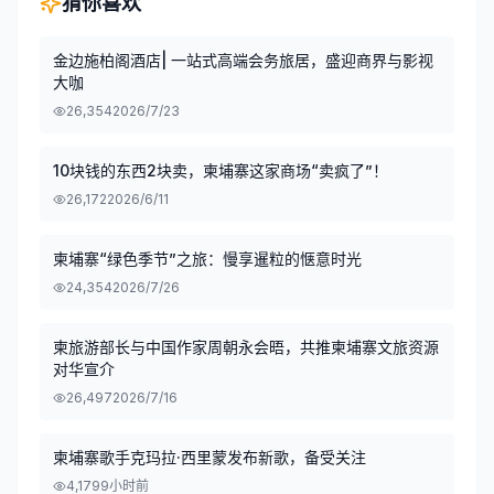
猜你喜欢
金边施柏阁酒店| 一站式高端会务旅居，盛迎商界与影视
大咖
26,354
2026/7/23
10块钱的东西2块卖，柬埔寨这家商场“卖疯了”！
26,172
2026/6/11
柬埔寨“绿色季节”之旅：慢享暹粒的惬意时光
24,354
2026/7/26
柬旅游部长与中国作家周朝永会晤，共推柬埔寨文旅资源
对华宣介
26,497
2026/7/16
柬埔寨歌手克玛拉·西里蒙发布新歌，备受关注
4,179
9小时前