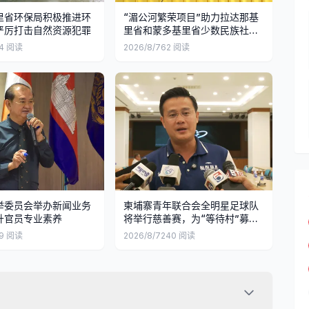
里省环保局积极推进环
“湄公河繁荣项目”助力拉达那基
严厉打击自然资源犯罪
里省和蒙多基里省少数民族社区
应对气候变化
4
阅读
2026/8/7
62
阅读
举委员会举办新闻业务
柬埔寨青年联合会全明星足球队
升官员专业素养
将举行慈善赛，为“等待村”募集
物资
9
阅读
2026/8/7
240
阅读