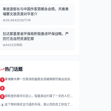
柬旅游部长与中国作家周朝永会晤，共推柬
埔寨文旅资源对华宣介
26,494
2026/7/16
拉达那基里省环保局积极推进环保战略，严
厉打击自然资源犯罪
94
25分钟前
热门话题
柬埔寨木牌一位夜场的越南女孩被绑匪钓鱼出去后遭
1
绑架殴打折磨。
2
御和堂的夜华灯初上，喧嚣渐远忙碌了一天的人们渐
3
渐归去我们的灯
这个狗利用花言巧语的手段，我公司的员工听信了他
4
的话，被他带到