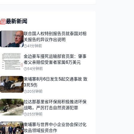
最新新闻
联合国人权特别报告员就泰国对相
关报告的异议作出说明
41分钟前
金边豪车撞死运输部官员案：肇事
者父亲赔偿受害者家属6万美元
54分钟前
柬埔寨8月6日发生5起交通事故 致
3死5伤
20分钟前
拉达那基里省环保局积极推进环保
战略，严厉打击自然资源犯罪
25分钟前
柬埔寨与世界中小企业协会探讨化
妆品领域投资合作