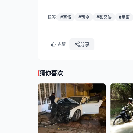
标签:
#
军情
#
司令
#
张又侠
#
军事
分享
点赞
猜你喜欢