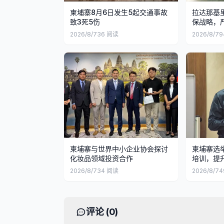
柬埔寨8月6日发生5起交通事故
拉达那基
致3死5伤
保战略，
2026/8/7
36
阅读
2026/8/7
9
柬埔寨与世界中小企业协会探讨
柬埔寨选
化妆品领域投资合作
培训，提
2026/8/7
34
阅读
2026/8/7
4
评论 (
0
)