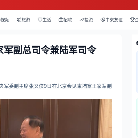
视频
旅游
生活
招聘
投资
中柬友谊
家军副总司令兼陆军司令
中央军委副主席张又侠9日在北京会见柬埔寨王家军副