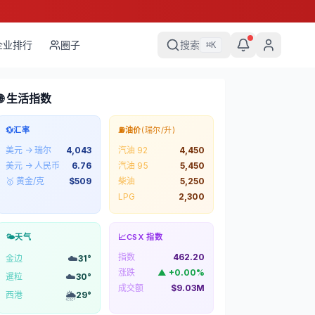
企业排行
圈子
搜索
⌘
K
🌐 生活指数
💱
汇率
⛽
油价
(瑞尔/升)
美元 → 瑞尔
4,043
汽油 92
4,450
美元 → 人民币
6.76
汽油 95
5,450
🥇 黄金/克
$
509
柴油
5,250
LPG
2,300
🌤️
天气
📈
CSX 指数
指数
462.20
☁️
金边
31
°
涨跌
▲
+
0.00
%
☁️
暹粒
30
°
成交额
$9.03M
🌦️
西港
29
°