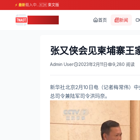
载入中...
🇰🇭 柬文版
⚡ 最新
柬埔寨头条
首页
新闻
张又侠会见柬埔寨王
Admin User
2023年2月11日
9,280
阅读
新华社北京2月10日电（记者梅常伟）
总司令兼陆军司令洪玛奈。