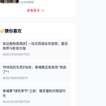
34分钟前
查看更多 →
猜你喜欢
金边施柏阁酒店| 一站式高端会务旅居，盛迎
商界与影视大咖
26,353
2026/7/23
10块钱的东西2块卖，柬埔寨这家商场“卖疯
了”！
26,159
2026/6/11
柬埔寨“绿色季节”之旅：慢享暹粒的惬意时
光
24,353
2026/7/26