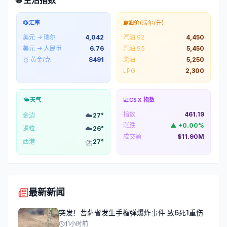
💱
汇率
⛽
油价
(瑞尔/升)
美元 → 瑞尔
4,042
汽油 92
4,450
美元 → 人民币
6.76
汽油 95
5,450
🥇 黄金/克
$
491
柴油
5,250
LPG
2,300
🌤️
天气
📈
CSX 指数
指数
461.19
☁️
金边
27
°
涨跌
▲
+
0.00
%
☁️
暹粒
26
°
成交额
$11.90M
⛈️
西港
27
°
最新新闻
突发！菩萨省发生手榴弹爆炸事件 致6死1重伤
11小时前