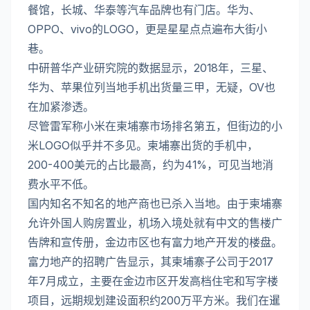
餐馆，长城、华泰等汽车品牌也有门店。华为、
OPPO、vivo的LOGO，更是星星点点遍布大街小
巷。
中研普华产业研究院的数据显示，2018年，三星、
华为、苹果位列当地手机出货量三甲，无疑，OV也
在加紧渗透。
尽管雷军称小米在柬埔寨市场排名第五，但街边的小
米LOGO似乎并不多见。柬埔寨出货的手机中，
200-400美元的占比最高，约为41%，可见当地消
费水平不低。
国内知名不知名的地产商也已杀入当地。由于柬埔寨
允许外国人购房置业，机场入境处就有中文的售楼广
告牌和宣传册，金边市区也有富力地产开发的楼盘。
富力地产的招聘广告显示，其柬埔寨子公司于2017
年7月成立，主要在金边市区开发高档住宅和写字楼
项目，远期规划建设面积约200万平方米。我们在暹