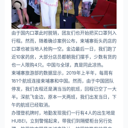
由于国内口罩此时脱销，团友们也开始把买口罩列入
行程。然而，随着确诊案例公布，柬埔寨街头药店的
口罩也被当地人抢购一空。金边最后一日，我们跑了
近10家药房，大部分店员都朝我们摆手，少数有货的
也一人限购4只。中国与全球，真是同此凉热。
柬埔寨旅游部的数据显示，2019年上半年，每周有
181个航班连接柬埔寨和中国。然而，由于中国团队
停发，我们去程还是满当当的航班，回程已空了一大
半。深航飞金边，原本一天两班，我们出发当日，下
午的航班已经取消。
办理登机牌时，地勤发现我们一行有4人的出生地是
HUBEI，立刻警惕起来，带我们到隔壁柜台另行处