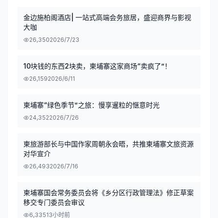
金边施柏阁酒店| 一站式高端会务旅居，盛迎商界与影视
大咖
26,350
2026/7/23
10块钱的东西2块卖，柬埔寨这家商场“卖疯了”！
26,159
2026/6/11
柬埔寨“绿色季节”之旅：慢享暹粒的惬意时光
24,352
2026/7/26
柬旅游部长与中国作家周朝永会晤，共推柬埔寨文旅资源
对华宣介
26,493
2026/7/16
柬埔寨国会常务委员会将《乡分区行政管理法》修正草案
移交专门委员会审议
6,335
13小时前