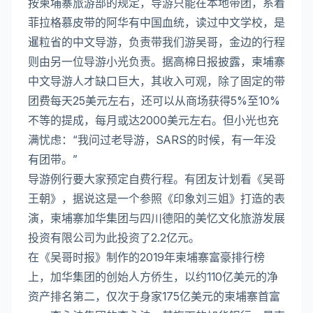
按柬埔寨旅游部的规定，导游只能在本地带团，系着
菲拉格慕皮带的阿华有中国血统，读过中文学校，是
暹粒省的中文导游，负责带我们游吴哥，金边的行程
则由另一位导游小光负责。据高棉日报披露，柬埔寨
中文导游人才缺口巨大，其收入可观，除了固定的带
团费每天25美元左右，还可以从商场获得5%至10%
不等的提成，每月或达2000美元左右。但小光也充
满忧虑：“我问过老导游，SARS的时候，有一年没
有团带。”
导游例行要大家预定自费行程。有团友计划看《吴哥
王朝》，据说这是一个参照《印象刘三姐》打造的表
演，柬埔寨加华集团与四川德阳的美忆文化旅游发展
投资有限公司为此投资了2.2亿元。
在《吴哥时报》制作的2019年柬埔寨富豪排行榜
上，加华集团的创始人方侨生，以约110亿美元的净
资产排名第二，仅次于身家175亿美元的柬埔寨首富