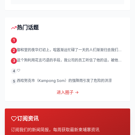
热门话题
1
御和堂的夜华灯初上，喧嚣渐远忙碌了一天的人们渐渐归去我们的
2
灯
这个狗利用花言巧语的手段，我公司的员工听信了他的话，被他带
3
到
🤍
4
西哈努克市（Kampong Som）的强降雨引发了危险的洪涝
5
进入圈子 →
订阅资讯
订阅我们的新闻简报，每周获取最新柬埔寨资讯