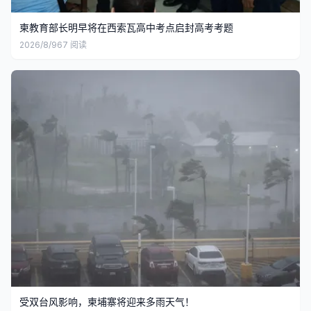
柬教育部长明早将在西索瓦高中考点启封高考考题
2026/8/9
67
阅读
受双台风影响，柬埔寨将迎来多雨天气！