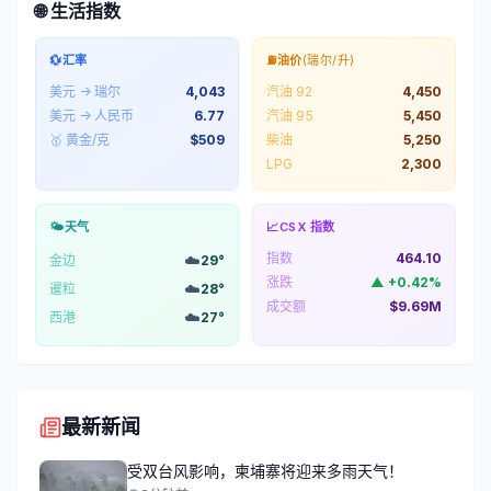
🌐 生活指数
💱
汇率
⛽
油价
(瑞尔/升)
美元 → 瑞尔
4,043
汽油 92
4,450
美元 → 人民币
6.77
汽油 95
5,450
🥇 黄金/克
$
509
柴油
5,250
LPG
2,300
🌤️
天气
📈
CSX 指数
指数
464.10
☁️
金边
29
°
涨跌
▲
+
0.42
%
☁️
暹粒
28
°
成交额
$9.69M
☁️
西港
27
°
最新新闻
受双台风影响，柬埔寨将迎来多雨天气！