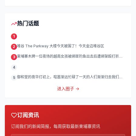
热门话题
1
堆谷 The Parkway 大楼今天被围了！今天金边堆谷区
2
柬埔寨木牌一位夜场的越南女孩被绑匪钓鱼出去后遭绑架殴打折
3
磨。
4
御和堂的夜华灯初上，喧嚣渐远忙碌了一天的人们渐渐归去我们的
5
灯
进入圈子 →
订阅资讯
订阅我们的新闻简报，每周获取最新柬埔寨资讯