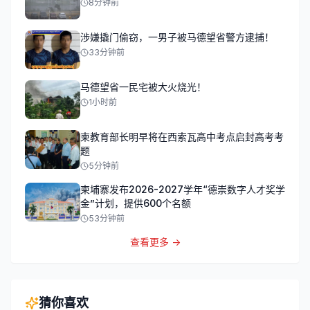
8分钟前
涉嫌撬门偷窃，一男子被马德望省警方逮捕！
33分钟前
马德望省一民宅被大火烧光！
1小时前
柬教育部长明早将在西索瓦高中考点启封高考考
题
5分钟前
柬埔寨发布2026-2027学年“德崇数字人才奖学
金”计划，提供600个名额
53分钟前
查看更多 →
猜你喜欢