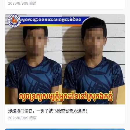
2026/8/9
69
阅读
涉嫌撬门偷窃，一男子被马德望省警方逮捕！
2026/8/9
89
阅读