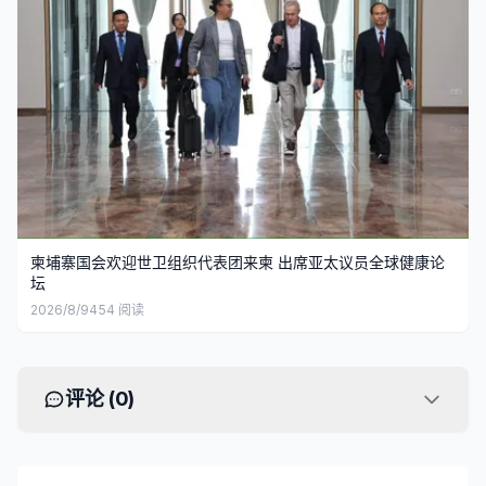
柬埔寨国会欢迎世卫组织代表团来柬 出席亚太议员全球健康论
坛
2026/8/9
454
阅读
评论 (
0
)