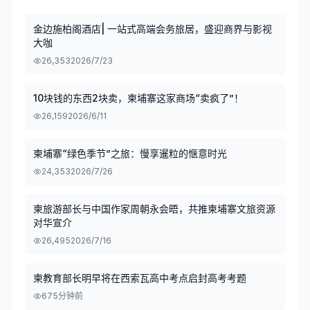
金边施柏阁酒店| 一站式高端会务旅居，盛迎商界与影视
大咖
26,353
2026/7/23
10块钱的东西2块卖，柬埔寨这家商场“卖疯了”！
26,159
2026/6/11
柬埔寨“绿色季节”之旅：慢享暹粒的惬意时光
24,353
2026/7/26
柬旅游部长与中国作家周朝永会晤，共推柬埔寨文旅资源
对华宣介
26,495
2026/7/16
柬教育部长明早将在西索瓦高中考点启封高考考题
67
5分钟前