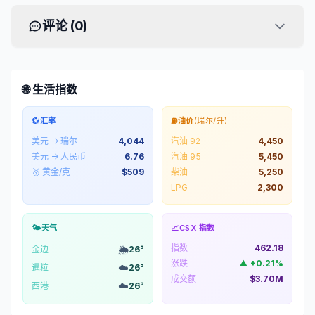
评论 (
0
)
🌐 生活指数
💱
汇率
⛽
油价
(瑞尔/升)
美元 → 瑞尔
4,044
汽油 92
4,450
美元 → 人民币
6.76
汽油 95
5,450
🥇 黄金/克
$
509
柴油
5,250
LPG
2,300
🌤️
天气
📈
CSX 指数
指数
462.18
🌦️
金边
26
°
涨跌
▲
+
0.21
%
☁️
暹粒
26
°
成交额
$3.70M
☁️
西港
26
°