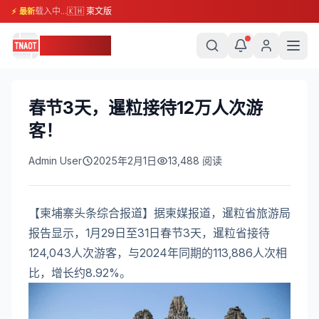
载入中...
🇰🇭 柬文版
⚡ 最新
柬埔寨头条
春节3天，暹粒接待12万人次游
客！
Admin User
2025年2月1日
13,488
阅读
【柬埔寨头条综合报道】据柬媒报道，暹粒省旅游局
报告显示，1月29日至31日春节3天，暹粒省接待
124,043人次游客，与2024年同期的113,886人次相
比，增长约8.92%。