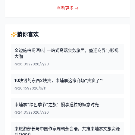
查看更多 →
猜你喜欢
金边施柏阁酒店| 一站式高端会务旅居，盛迎商界与影视
大咖
26,352
2026/7/23
10块钱的东西2块卖，柬埔寨这家商场“卖疯了”！
26,159
2026/6/11
柬埔寨“绿色季节”之旅：慢享暹粒的惬意时光
24,352
2026/7/26
柬旅游部长与中国作家周朝永会晤，共推柬埔寨文旅资源
对华宣介