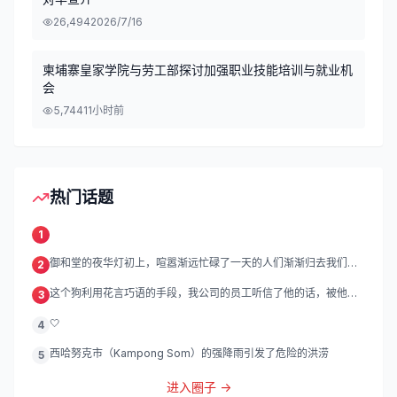
26,494
2026/7/16
柬埔寨皇家学院与劳工部探讨加强职业技能培训与就业机
会
5,744
11小时前
热门话题
1
御和堂的夜华灯初上，喧嚣渐远忙碌了一天的人们渐渐归去我们的
2
灯
这个狗利用花言巧语的手段，我公司的员工听信了他的话，被他带
3
到
🤍
4
西哈努克市（Kampong Som）的强降雨引发了危险的洪涝
5
进入圈子 →