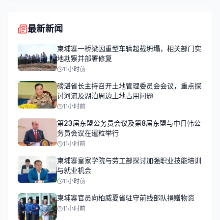
最新新闻
柬埔寨一桥梁因重型车辆超载坍塌，相关部门实
地勘察并部署修复
11小时前
磅湛省长主持召开土地管理委员会会议，重点探
讨河流及湖泊周边土地占用问题
11小时前
第23届东盟公务员会议及第8届东盟与中日韩公
务员会议在暹粒举行
11小时前
柬埔寨皇家学院与劳工部探讨加强职业技能培训
与就业机会
11小时前
柬埔寨官员向柏威夏省驻守前线部队捐赠物资
11小时前