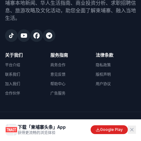
埔寨本地新闻、华人生活指南、商业投资分析、求职招聘信
息、旅游攻略及文化活动，助您全面了解柬埔寨、融入当地
生活。
关于我们
服务指南
法律条款
平台介绍
商务合作
隐私政策
联系我们
意见反馈
版权声明
加入我们
帮助中心
用户协议
合作伙伴
广告服务
©
2026
柬埔寨头条
. All rights reserved.
下载「柬埔寨头条」App
Made with
in Cambodia
Google Play
获得更流畅的浏览体验