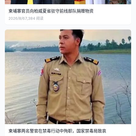
柬埔寨官员向柏威夏省驻守前线部队捐赠物资
2026/8/6
7,384
阅读
柬埔寨两名警官在禁毒行动中殉职，国家禁毒局致哀