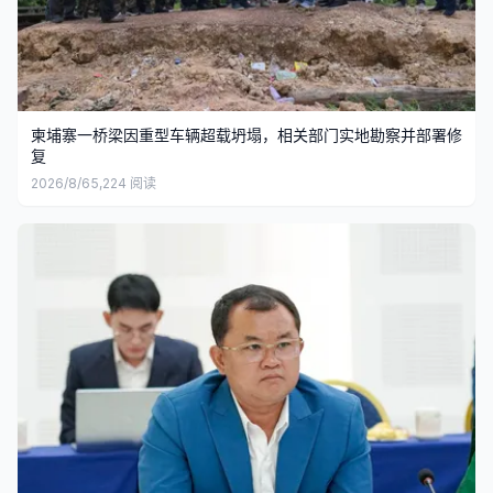
柬埔寨一桥梁因重型车辆超载坍塌，相关部门实地勘察并部署修
复
2026/8/6
5,224
阅读