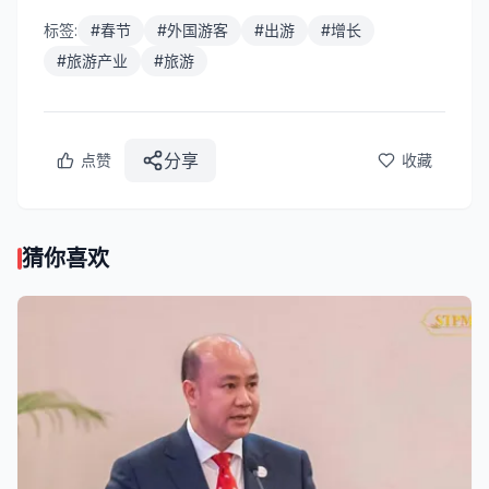
标签:
#
春节
#
外国游客
#
出游
#
增长
#
旅游产业
#
旅游
分享
点赞
收藏
猜你喜欢