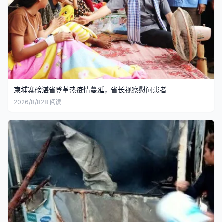
柬埔寨磅湛省登革热疫情蔓延，省长视察慰问患者
2026/8/8
28
阅读