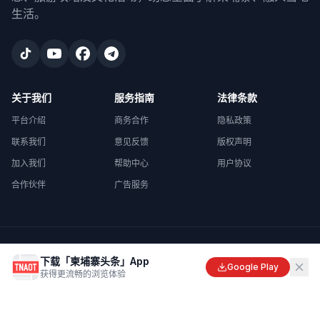
生活。
关于我们
服务指南
法律条款
平台介绍
商务合作
隐私政策
联系我们
意见反馈
版权声明
加入我们
帮助中心
用户协议
合作伙伴
广告服务
©
2026
柬埔寨头条
. All rights reserved.
下载「柬埔寨头条」App
Made with
in Cambodia
Google Play
获得更流畅的浏览体验