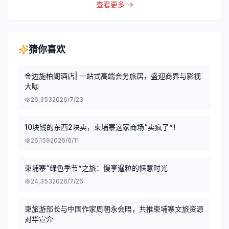
查看更多 →
猜你喜欢
金边施柏阁酒店| 一站式高端会务旅居，盛迎商界与影视
大咖
26,353
2026/7/23
10块钱的东西2块卖，柬埔寨这家商场“卖疯了”！
26,159
2026/6/11
柬埔寨“绿色季节”之旅：慢享暹粒的惬意时光
24,353
2026/7/26
柬旅游部长与中国作家周朝永会晤，共推柬埔寨文旅资源
对华宣介