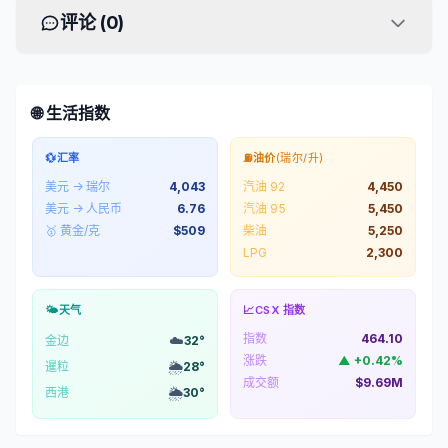
评论 (
0
)
🌐 生活指数
💱
汇率
⛽
油价
(瑞尔/升)
美元 → 瑞尔
4,043
汽油 92
4,450
美元 → 人民币
6.76
汽油 95
5,450
🥇 黄金/克
$
509
柴油
5,250
LPG
2,300
🌤️
天气
📈
CSX 指数
指数
464.10
☁️
金边
32
°
涨跌
▲
+
0.42
%
🌦️
暹粒
28
°
成交额
$9.69M
🌦️
西港
30
°