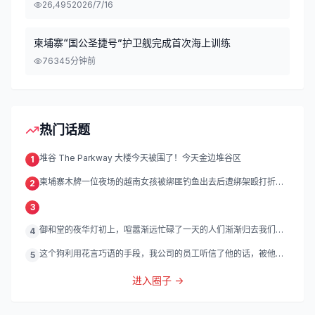
26,495
2026/7/16
柬埔寨“国公圣捷号”护卫舰完成首次海上训练
763
45分钟前
热门话题
堆谷 The Parkway 大楼今天被围了！今天金边堆谷区
1
柬埔寨木牌一位夜场的越南女孩被绑匪钓鱼出去后遭绑架殴打折
2
磨。
3
御和堂的夜华灯初上，喧嚣渐远忙碌了一天的人们渐渐归去我们的
4
灯
这个狗利用花言巧语的手段，我公司的员工听信了他的话，被他带
5
到
进入圈子 →