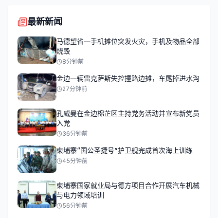
最新新闻
马德望省一手机摊位突发火灾，手机及物品全部
烧毁
8分钟前
金边一辆雷克萨斯失控撞路边摊，车尾掉进水沟
27分钟前
孔威曼在金边棉芷区主持党务活动并宣布新党员
入党
36分钟前
柬埔寨“国公圣捷号”护卫舰完成首次海上训练
45分钟前
柬埔寨国家就业局与德方项目合作开展汽车机械
与电力领域培训
56分钟前