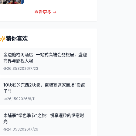
查看更多 →
猜你喜欢
金边施柏阁酒店| 一站式高端会务旅居，盛迎
商界与影视大咖
26,353
2026/7/23
10块钱的东西2块卖，柬埔寨这家商场“卖疯
了”！
26,159
2026/6/11
柬埔寨“绿色季节”之旅：慢享暹粒的惬意时
光
24,353
2026/7/26