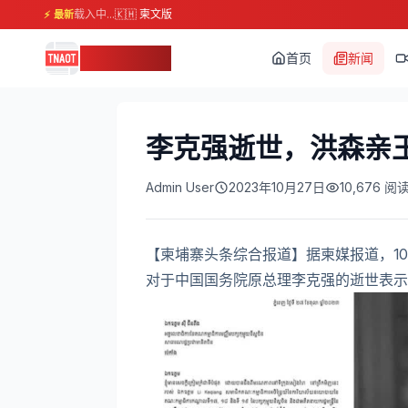
载入中...
🇰🇭 柬文版
⚡ 最新
柬埔寨头条
首页
新闻
李克强逝世，洪森亲
Admin User
2023年10月27日
10,676
阅
【柬埔寨头条综合报道】据柬媒报道，1
对于中国国务院原总理李克强的逝世表示