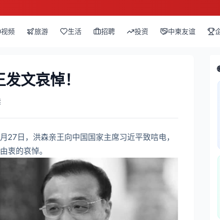
视频
旅游
生活
招聘
投资
中柬友谊
王发文哀悼！
读
0月27日，洪森亲王向中国国家主席习近平致唁电，
由衷的哀悼。