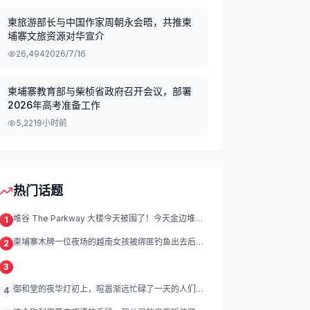
柬旅游部长与中国作家周朝永会晤，共推柬
埔寨文旅资源对华宣介
26,494
2026/7/16
柬埔寨教育部与柴桢省政府召开会议，部署
2026年高考准备工作
5,221
9小时前
热门话题
堆谷 The Parkway 大楼今天被围了！今天金边堆谷
1
区
柬埔寨木牌一位夜场的越南女孩被绑匪钓鱼出去后遭
2
绑架殴打折磨。
3
御和堂的夜华灯初上，喧嚣渐远忙碌了一天的人们渐
4
渐归去我们的灯