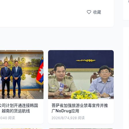
收藏
公司计划开通连接韩国
菩萨省加强旅游业禁毒宣传并推
、越南的货运航线
广NoDrug应用
,040
阅读
2026/8/7
4,928
阅读