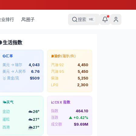
企业排行
圈子
搜索
⌘
K
🌐 生活指数
💱
汇率
⛽
油价
(瑞尔/升)
美元 → 瑞尔
4,043
汽油 92
4,450
美元 → 人民币
6.76
汽油 95
5,450
🥇 黄金/克
$
509
柴油
5,250
LPG
2,300
🌤️
天气
📈
CSX 指数
指数
464.10
☁️
金边
26
°
涨跌
▲
+
0.42
%
☁️
暹粒
27
°
成交额
$9.69M
🌦️
西港
27
°