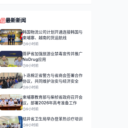
最新新闻
韩国物流公司计划开通连接韩国与
柬埔寨、越南的货运航线
9小时前
菩萨省加强旅游业禁毒宣传并推广
NoDrug应用
9小时前
卜迭棉芷省警方与省商会签署合作
协议，共同维护治安与经济安全
9小时前
柬埔寨教育部与柴桢省政府召开会
议，部署2026年高考准备工作
9小时前
桔井省卫生局举办登革热诊疗培训
9小时前