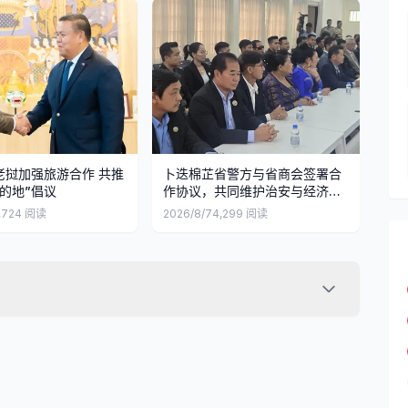
老挝加强旅游合作 共推
卜迭棉芷省警方与省商会签署合
的地”倡议
作协议，共同维护治安与经济安
全
,724
阅读
2026/8/7
4,299
阅读