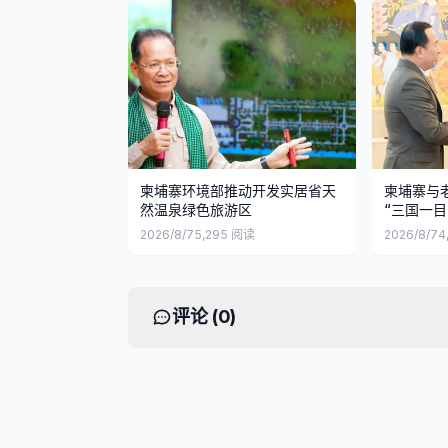
柬埔寨环境部推动开发实居省天
柬埔寨与
然温泉绿色旅游区
“三国一目
2026/8/7
5,295
阅读
2026/8/7
4
评论 (
0
)