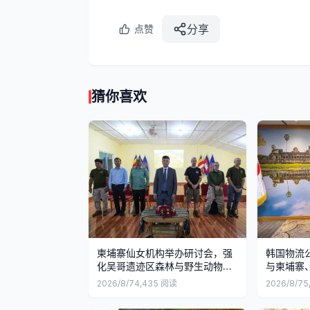
分享
点赞
猜你喜欢
柬埔寨仙女机构举办研讨会，强
韩国物流
化吴哥遗迹区森林与野生动物保
与柬埔寨
护
2026/8/7
4,435
阅读
2026/8/7
5