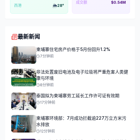
成交额
$0.54M
🌦️
西港
28
°
最新新闻
柬埔寨住宅房产价格于5月份回升1.2%
7分钟前
非法处置废旧电池及电子垃圾将严重危害人类健
康与环境
8分钟前
泰国拟为柬埔寨劳工延长工作许可证有效期
17分钟前
柬埔寨环境部：7月成功拦截逾227万立方米污
水排放
12分钟前