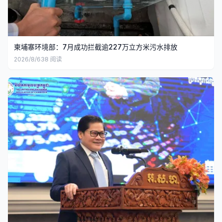
柬埔寨环境部：7月成功拦截逾227万立方米污水排放
2026/8/6
38
阅读