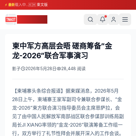
载入中...
🇰🇭 柬文版
⚡ 最新
柬埔寨头条
柬中军方高层会晤 磋商筹备“金
龙-2026”联合军事演习
影子
2026年5月28日
28,448
阅读
【柬埔寨头条综合报道】据柬媒消息，2026年5月
28日上午，柬埔寨王家军副司令兼联合参谋长、“金
龙-2026”柬方联合演习指导委员会主席恩萨拉，会
见了由中国人民解放军南部战区联合参谋部训练局副
局长JI XIANG率领的“金龙-2026”联演筹备工作组一
行，双方举行了礼节性拜会并展开深入的工作会谈。