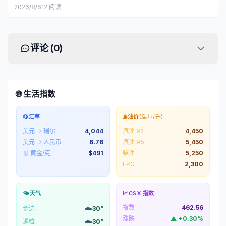
2026/8/6
12
阅读
评论 (
0
)
🌐 生活指数
💱
汇率
⛽
油价
(瑞尔/升)
美元 → 瑞尔
4,044
汽油 92
4,450
美元 → 人民币
6.76
汽油 95
5,450
🥇 黄金/克
$
491
柴油
5,250
LPG
2,300
🌤️
天气
📈
CSX 指数
指数
462.56
☁️
金边
30
°
涨跌
▲
+
0.30
%
☁️
暹粒
30
°