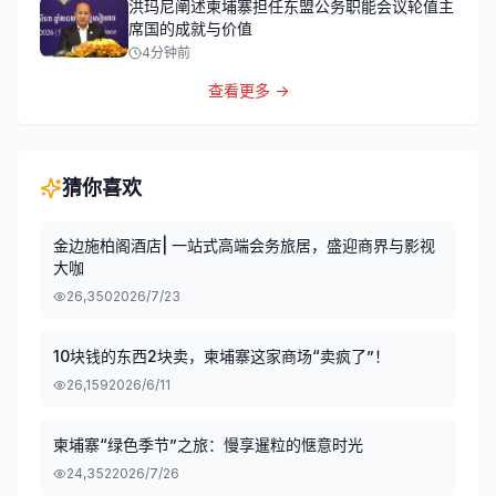
洪玛尼阐述柬埔寨担任东盟公务职能会议轮值主
席国的成就与价值
4分钟前
查看更多 →
猜你喜欢
金边施柏阁酒店| 一站式高端会务旅居，盛迎商界与影视
大咖
26,350
2026/7/23
10块钱的东西2块卖，柬埔寨这家商场“卖疯了”！
26,159
2026/6/11
柬埔寨“绿色季节”之旅：慢享暹粒的惬意时光
24,352
2026/7/26