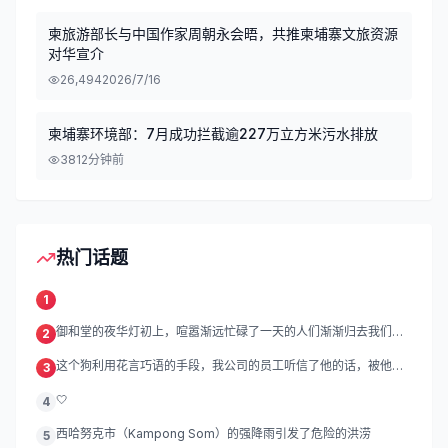
柬旅游部长与中国作家周朝永会晤，共推柬埔寨文旅资源
对华宣介
26,494
2026/7/16
柬埔寨环境部：7月成功拦截逾227万立方米污水排放
38
12分钟前
热门话题
1
御和堂的夜华灯初上，喧嚣渐远忙碌了一天的人们渐渐归去我们的
2
灯
这个狗利用花言巧语的手段，我公司的员工听信了他的话，被他带
3
到
🤍
4
西哈努克市（Kampong Som）的强降雨引发了危险的洪涝
5