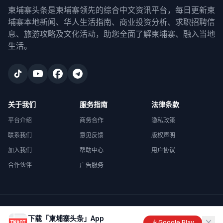
柬埔寨头条是柬埔寨领先的综合中文资讯平台，每日更新柬
埔寨本地新闻、华人生活指南、商业投资分析、求职招聘信
息、旅游攻略及文化活动，助您全面了解柬埔寨、融入当地
生活。
关于我们
服务指南
法律条款
平台介绍
商务合作
隐私政策
联系我们
意见反馈
版权声明
加入我们
帮助中心
用户协议
合作伙伴
广告服务
©
2026
柬埔寨头条
. All rights reserved.
下载「柬埔寨头条」App
Made with
in Cambodia
Google Play