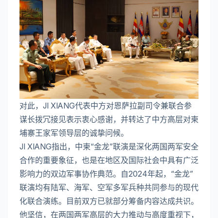
对此，JI XIANG代表中方对恩萨拉副司令兼联合参
谋长拨冗接见表示衷心感谢，并转达了中方高层对柬
埔寨王家军领导层的诚挚问候。
JI XIANG指出，中柬“金龙”联演是深化两国两军安全
合作的重要象征，也是在地区及国际社会中具有广泛
影响力的双边军事协作典范。自2024年起，“金龙”
联演均有陆军、海军、空军多军兵种共同参与的现代
化联合演练。目前双方已就部分筹备内容达成共识。
他坚信，在两国两军高层的大力推动与高度重视下，