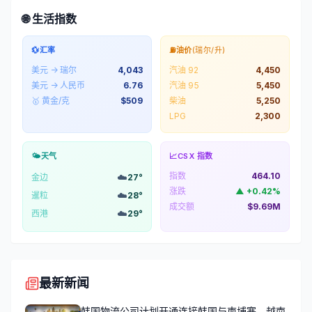
🌐 生活指数
💱
汇率
⛽
油价
(瑞尔/升)
美元 → 瑞尔
4,043
汽油 92
4,450
美元 → 人民币
6.76
汽油 95
5,450
🥇 黄金/克
$
509
柴油
5,250
LPG
2,300
🌤️
天气
📈
CSX 指数
指数
464.10
☁️
金边
27
°
涨跌
▲
+
0.42
%
☁️
暹粒
28
°
成交额
$9.69M
☁️
西港
29
°
最新新闻
韩国物流公司计划开通连接韩国与柬埔寨、越南