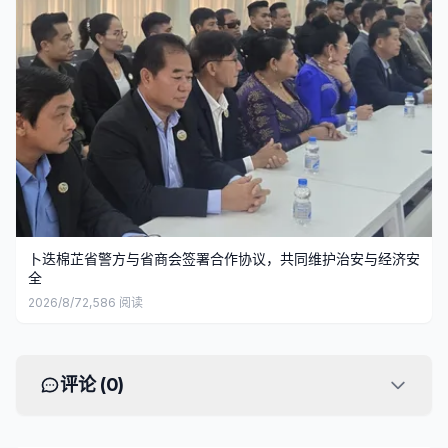
卜迭棉芷省警方与省商会签署合作协议，共同维护治安与经济安
全
2026/8/7
2,586
阅读
评论 (
0
)