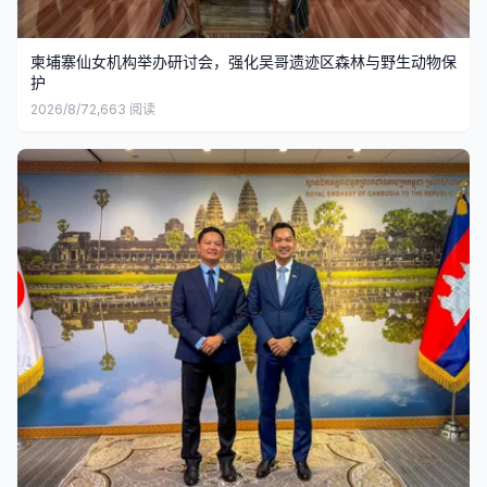
柬埔寨仙女机构举办研讨会，强化吴哥遗迹区森林与野生动物保
护
2026/8/7
2,663
阅读