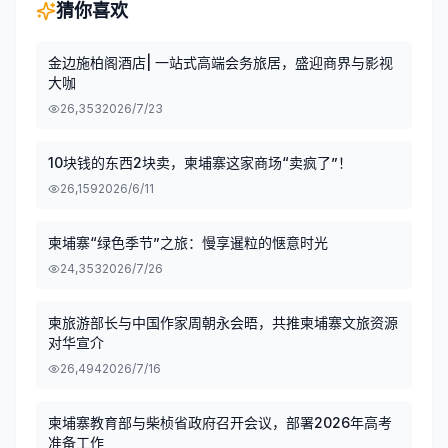
猜你喜欢
金边施柏阁酒店| 一站式高端会务旅居，盛迎商界与影视
大咖
26,353
2026/7/23
10块钱的东西2块卖，柬埔寨这家商场“卖疯了”！
26,159
2026/6/11
柬埔寨“绿色季节”之旅：慢享暹粒的惬意时光
24,353
2026/7/26
柬旅游部长与中国作家周朝永会晤，共推柬埔寨文旅资源
对华宣介
26,494
2026/7/16
柬埔寨教育部与柴桢省政府召开会议，部署2026年高考
准备工作