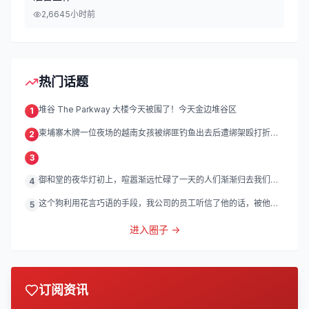
2,664
5小时前
热门话题
堆谷 The Parkway 大楼今天被围了！今天金边堆谷区
1
柬埔寨木牌一位夜场的越南女孩被绑匪钓鱼出去后遭绑架殴打折
2
磨。
3
御和堂的夜华灯初上，喧嚣渐远忙碌了一天的人们渐渐归去我们的
4
灯
这个狗利用花言巧语的手段，我公司的员工听信了他的话，被他带
5
到
进入圈子 →
订阅资讯