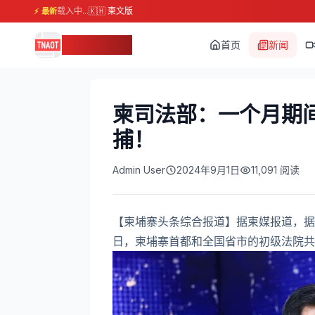
载入中...
🇰🇭 柬文版
⚡ 最新
柬埔寨头条
首页
新闻
柬司法部：一个月期间
捕！
Admin User
2024年9月1日
11,091
阅读
【柬埔寨头条综合报道】据柬媒报道，据
日，柬埔寨首都和全国省市的初级法院共审