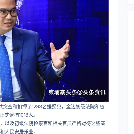
共突查和扣押了1293名嫌疑犯，金边初级法院和省
式逮捕1018人。
，以及初级法院检察官和相关官员严格对待这些案
和人民安居乐业。