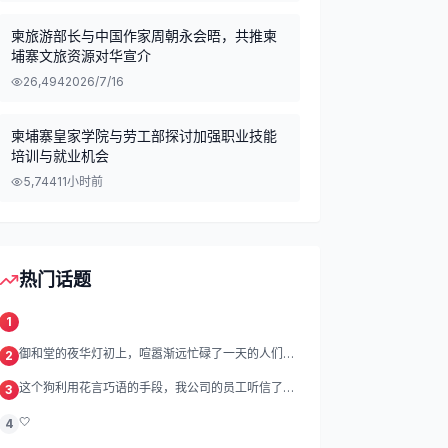
柬旅游部长与中国作家周朝永会晤，共推柬
埔寨文旅资源对华宣介
26,494
2026/7/16
柬埔寨皇家学院与劳工部探讨加强职业技能
培训与就业机会
5,744
11小时前
热门话题
1
御和堂的夜华灯初上，喧嚣渐远忙碌了一天的人们渐
2
渐归去我们的灯
这个狗利用花言巧语的手段，我公司的员工听信了他
3
的话，被他带到
🤍
4