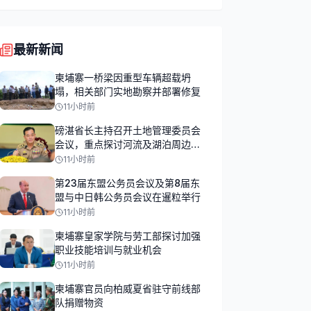
最新新闻
柬埔寨一桥梁因重型车辆超载坍
塌，相关部门实地勘察并部署修复
11小时前
磅湛省长主持召开土地管理委员会
会议，重点探讨河流及湖泊周边土
地占用问题
11小时前
第23届东盟公务员会议及第8届东
盟与中日韩公务员会议在暹粒举行
11小时前
柬埔寨皇家学院与劳工部探讨加强
职业技能培训与就业机会
11小时前
柬埔寨官员向柏威夏省驻守前线部
队捐赠物资