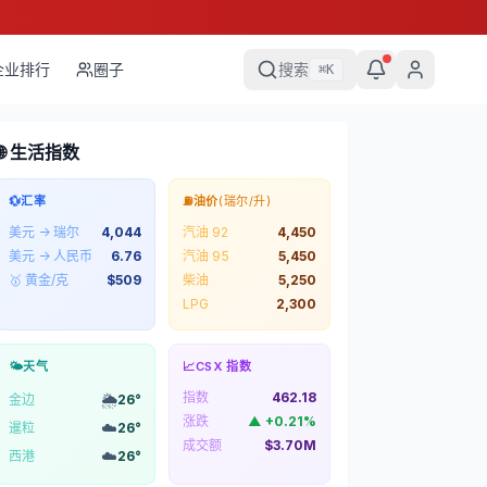
企业排行
圈子
搜索
⌘
K
🌐 生活指数
💱
汇率
⛽
油价
(瑞尔/升)
美元 → 瑞尔
4,044
汽油 92
4,450
美元 → 人民币
6.76
汽油 95
5,450
🥇 黄金/克
$
509
柴油
5,250
LPG
2,300
🌤️
天气
📈
CSX 指数
指数
462.18
🌦️
金边
26
°
涨跌
▲
+
0.21
%
☁️
暹粒
26
°
成交额
$3.70M
☁️
西港
26
°