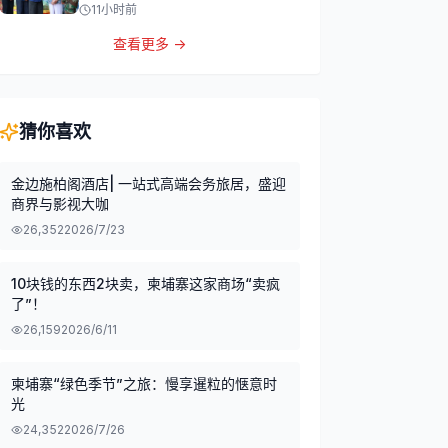
11小时前
查看更多 →
猜你喜欢
金边施柏阁酒店| 一站式高端会务旅居，盛迎
商界与影视大咖
26,352
2026/7/23
10块钱的东西2块卖，柬埔寨这家商场“卖疯
了”！
26,159
2026/6/11
柬埔寨“绿色季节”之旅：慢享暹粒的惬意时
光
24,352
2026/7/26