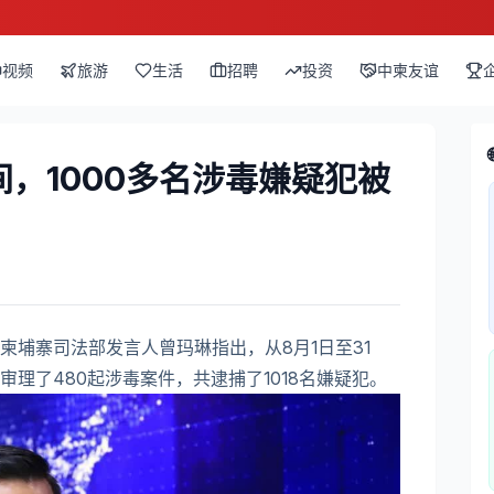
视频
旅游
生活
招聘
投资
中柬友谊
，1000多名涉毒嫌疑犯被
柬埔寨司法部发言人曾玛琳指出，从8月1日至31
理了480起涉毒案件，共逮捕了1018名嫌疑犯。