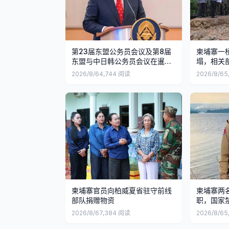
第23届东盟公务员会议及第8届
柬埔寨一
东盟与中日韩公务员会议在暹粒
塌，相关
举行
复
2026/8/6
4,744
阅读
2026/8/6
5
柬埔寨官员向柏威夏省驻守前线
柬埔寨两
部队捐赠物资
职，国家
2026/8/6
7,384
阅读
2026/8/6
5