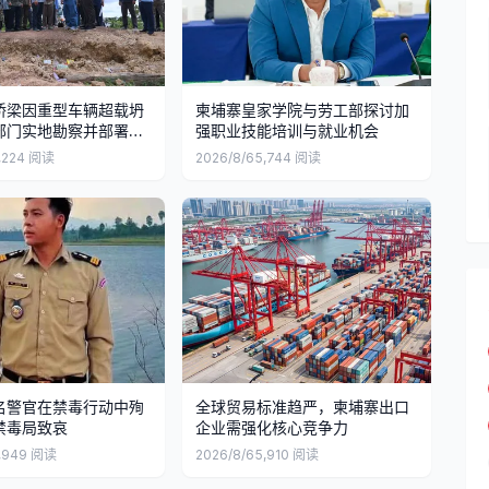
桥梁因重型车辆超载坍
柬埔寨皇家学院与劳工部探讨加
部门实地勘察并部署修
强职业技能培训与就业机会
,224
阅读
2026/8/6
5,744
阅读
名警官在禁毒行动中殉
全球贸易标准趋严，柬埔寨出口
禁毒局致哀
企业需强化核心竞争力
,949
阅读
2026/8/6
5,910
阅读