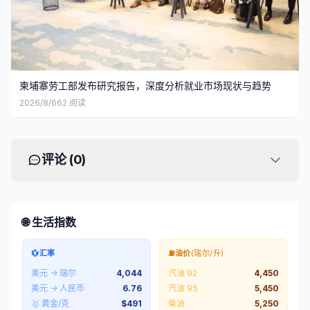
柬埔寨劳工部发布研究报告，深度分析就业市场现状与趋势
2026/8/6
62
阅读
评论 (
0
)
🌐 生活指数
💱
汇率
⛽
油价
(瑞尔/升)
美元 → 瑞尔
4,044
汽油 92
4,450
美元 → 人民币
6.76
汽油 95
5,450
🥇 黄金/克
$
491
柴油
5,250