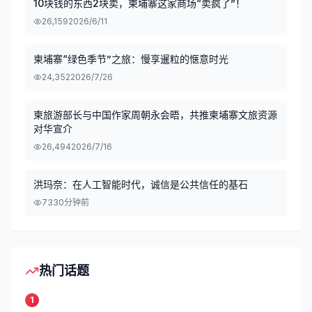
10块钱的东西2块卖，柬埔寨这家商场“卖疯了”！
26,159
2026/6/11
柬埔寨“绿色季节”之旅：慢享暹粒的惬意时光
24,352
2026/7/26
柬旅游部长与中国作家周朝永会晤，共推柬埔寨文旅资源
对华宣介
26,494
2026/7/16
洪玛奈：在人工智能时代，诚信是公共信任的基石
73
30分钟前
热门话题
1