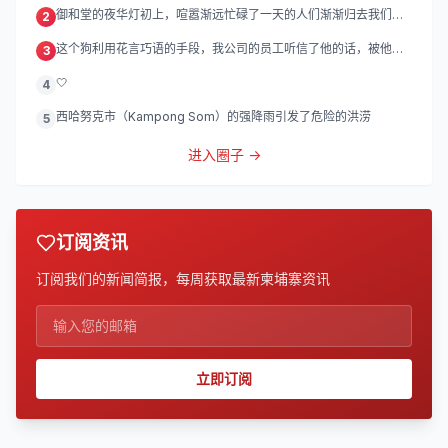
御和堂的夜华灯初上，喧嚣渐远忙碌了一天的人们渐渐归去我们的
2
灯
这个狗利用花言巧语的手段，我公司的员工听信了他的话，被他带
3
到
🤍
4
西哈努克市（Kampong Som）的强降雨引发了危险的洪涝
5
进入圈子 →
订阅资讯
订阅我们的新闻简报，每周获取最新柬埔寨资讯
立即订阅