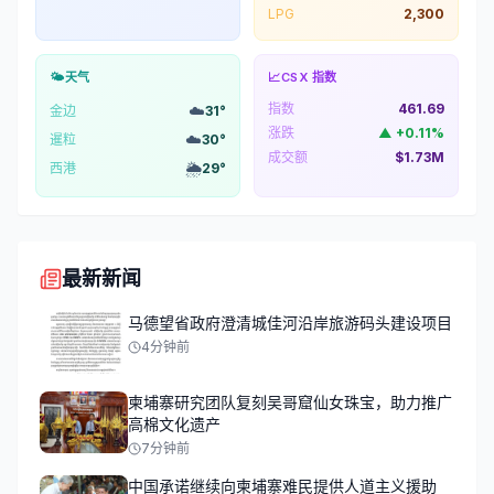
LPG
2,300
🌤️
天气
📈
CSX 指数
指数
461.69
☁️
金边
31
°
涨跌
▲
+
0.11
%
☁️
暹粒
30
°
成交额
$1.73M
🌦️
西港
29
°
最新新闻
马德望省政府澄清城佳河沿岸旅游码头建设项目
4分钟前
柬埔寨研究团队复刻吴哥窟仙女珠宝，助力推广
高棉文化遗产
7分钟前
中国承诺继续向柬埔寨难民提供人道主义援助