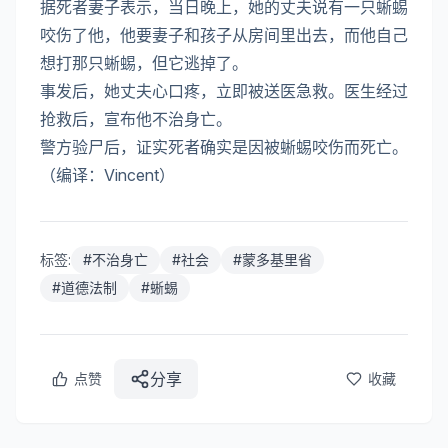
据死者妻子表示，当日晚上，她的丈夫说有一只蜥蜴
咬伤了他，他要妻子和孩子从房间里出去，而他自己
想打那只蜥蜴，但它逃掉了。
事发后，她丈夫心口疼，立即被送医急救。医生经过
抢救后，宣布他不治身亡。
警方验尸后，证实死者确实是因被蜥蜴咬伤而死亡。
（编译：Vincent）
标签:
#
不治身亡
#
社会
#
蒙多基里省
#
道德法制
#
蜥蜴
分享
点赞
收藏