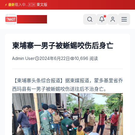
载入中...
🇰🇭 柬文版
⚡ 最新
柬埔寨头条
柬埔寨一男子被蜥蜴咬伤后身亡
Admin User
2024年6月22日
10,696
阅读
【柬埔寨头条综合报道】据柬媒报道，蒙多基里省乔
西玛县有一男子被蜥蜴咬伤送往后不治身亡。