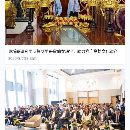
柬埔寨研究团队复刻吴哥窟仙女珠宝，助力推广高棉文化遗产
2026/8/6
33
阅读