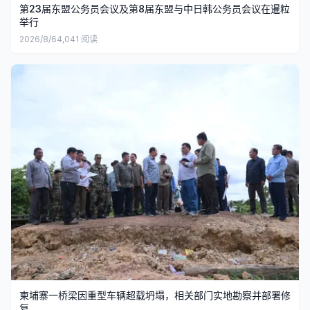
第23届东盟公务员会议及第8届东盟与中日韩公务员会议在暹粒
举行
2026/8/6
4,041
阅读
柬埔寨一桥梁因重型车辆超载坍塌，相关部门实地勘察并部署修
复