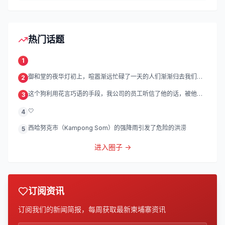
热门话题
1
御和堂的夜华灯初上，喧嚣渐远忙碌了一天的人们渐渐归去我们的
2
灯
这个狗利用花言巧语的手段，我公司的员工听信了他的话，被他带
3
到
🤍
4
西哈努克市（Kampong Som）的强降雨引发了危险的洪涝
5
进入圈子 →
订阅资讯
订阅我们的新闻简报，每周获取最新柬埔寨资讯