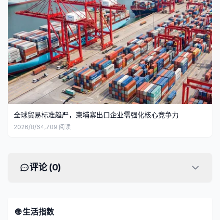
全球贸易标准趋严，柬埔寨出口企业需强化核心竞争力
2026/8/6
4,709
阅读
评论 (
0
)
🌐 生活指数