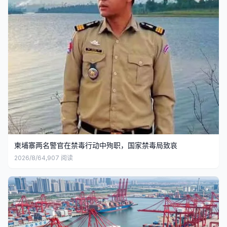
柬埔寨两名警官在禁毒行动中殉职，国家禁毒局致哀
2026/8/6
4,907
阅读