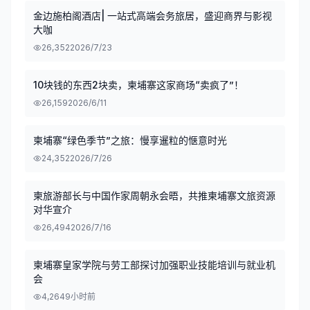
金边施柏阁酒店| 一站式高端会务旅居，盛迎商界与影视
大咖
26,352
2026/7/23
10块钱的东西2块卖，柬埔寨这家商场“卖疯了”！
26,159
2026/6/11
柬埔寨“绿色季节”之旅：慢享暹粒的惬意时光
24,352
2026/7/26
柬旅游部长与中国作家周朝永会晤，共推柬埔寨文旅资源
对华宣介
26,494
2026/7/16
柬埔寨皇家学院与劳工部探讨加强职业技能培训与就业机
会
4,264
9小时前