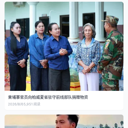
柬埔寨官员向柏威夏省驻守前线部队捐赠物资
2026/8/6
5,951
阅读