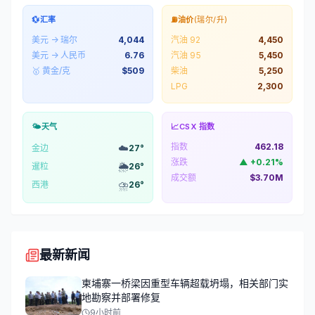
💱
汇率
⛽
油价
(瑞尔/升)
美元 → 瑞尔
4,044
汽油 92
4,450
美元 → 人民币
6.76
汽油 95
5,450
🥇 黄金/克
$
509
柴油
5,250
LPG
2,300
🌤️
天气
📈
CSX 指数
指数
462.18
☁️
金边
27
°
涨跌
▲
+
0.21
%
🌦️
暹粒
26
°
成交额
$3.70M
⛈️
西港
26
°
最新新闻
柬埔寨一桥梁因重型车辆超载坍塌，相关部门实
地勘察并部署修复
9小时前