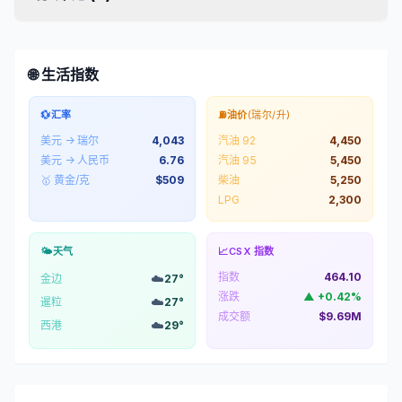
🌐 生活指数
💱
汇率
⛽
油价
(瑞尔/升)
美元 → 瑞尔
4,043
汽油 92
4,450
美元 → 人民币
6.76
汽油 95
5,450
🥇 黄金/克
$
509
柴油
5,250
LPG
2,300
🌤️
天气
📈
CSX 指数
指数
464.10
☁️
金边
27
°
涨跌
▲
+
0.42
%
☁️
暹粒
27
°
成交额
$9.69M
☁️
西港
29
°