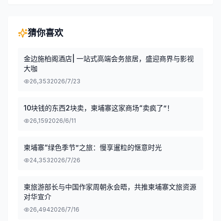
猜你喜欢
金边施柏阁酒店| 一站式高端会务旅居，盛迎商界与影视
大咖
26,353
2026/7/23
10块钱的东西2块卖，柬埔寨这家商场“卖疯了”！
26,159
2026/6/11
柬埔寨“绿色季节”之旅：慢享暹粒的惬意时光
24,353
2026/7/26
柬旅游部长与中国作家周朝永会晤，共推柬埔寨文旅资源
对华宣介
26,494
2026/7/16