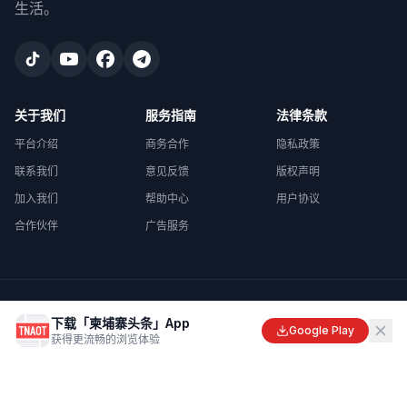
生活。
关于我们
服务指南
法律条款
平台介绍
商务合作
隐私政策
联系我们
意见反馈
版权声明
加入我们
帮助中心
用户协议
合作伙伴
广告服务
©
2026
柬埔寨头条
. All rights reserved.
下载「柬埔寨头条」App
Made with
in Cambodia
Google Play
获得更流畅的浏览体验