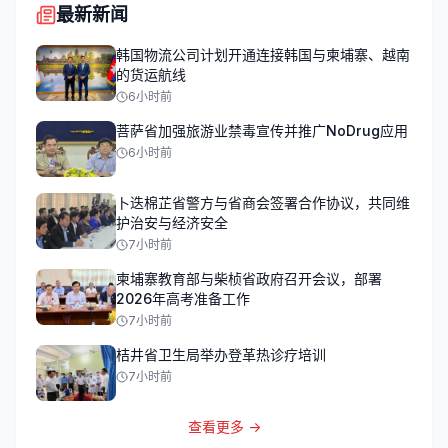
最新新闻
韩国物流公司计划开通连接韩国与柬埔寨、越南
的货运航线
6小时前
菩萨省加强旅游业禁毒宣传并推广NoDrug应用
6小时前
卜迭棉芷省警方与省商会签署合作协议，共同维
护治安与经济安全
7小时前
柬埔寨教育部与柴桢省政府召开会议，部署
2026年高考准备工作
7小时前
桔井省卫生局举办登革热诊疗培训
7小时前
查看更多 →