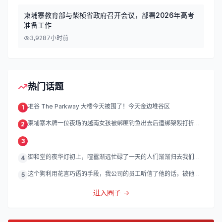
柬埔寨教育部与柴桢省政府召开会议，部署2026年高考
准备工作
3,928
7小时前
热门话题
堆谷 The Parkway 大楼今天被围了！今天金边堆谷区
1
柬埔寨木牌一位夜场的越南女孩被绑匪钓鱼出去后遭绑架殴打折
2
磨。
3
御和堂的夜华灯初上，喧嚣渐远忙碌了一天的人们渐渐归去我们的
4
灯
这个狗利用花言巧语的手段，我公司的员工听信了他的话，被他带
5
到
进入圈子 →