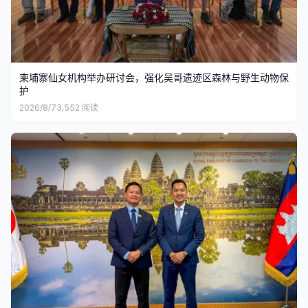
柬埔寨仙女机构举办研讨会，强化吴哥遗迹区森林与野生动物保
护
2026/8/7
3,552
阅读