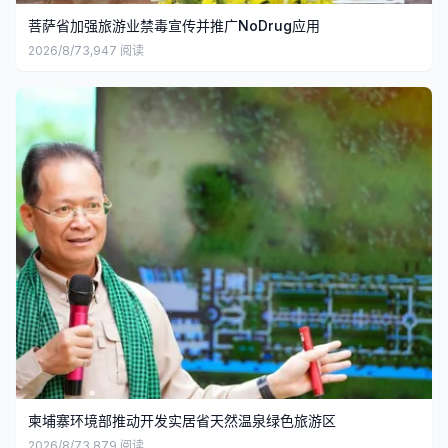
菩萨省加强旅游业禁毒宣传并推广NoDrug应用
2026/8/7
3,947
阅读
柬埔寨环境部推动开发实居省天然温泉绿色旅游区
2026/8/7
3,879
阅读