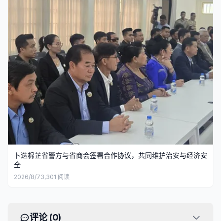
卜迭棉芷省警方与省商会签署合作协议，共同维护治安与经济安
全
2026/8/7
3,301
阅读
评论 (
0
)