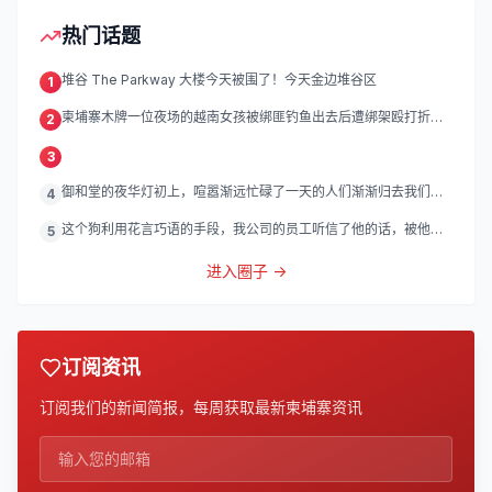
热门话题
堆谷 The Parkway 大楼今天被围了！今天金边堆谷区
1
柬埔寨木牌一位夜场的越南女孩被绑匪钓鱼出去后遭绑架殴打折
2
磨。
3
御和堂的夜华灯初上，喧嚣渐远忙碌了一天的人们渐渐归去我们的
4
灯
这个狗利用花言巧语的手段，我公司的员工听信了他的话，被他带
5
到
进入圈子 →
订阅资讯
订阅我们的新闻简报，每周获取最新柬埔寨资讯