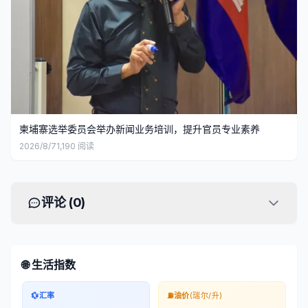
柬埔寨选举委员会举办新闻业务培训，提升官员专业素养
2026/8/7
1,190
阅读
评论 (
0
)
🌐 生活指数
💱
汇率
⛽
油价
(瑞尔/升)