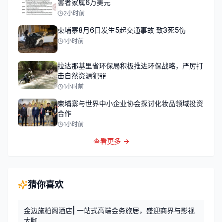
害者家属6万美元
2小时前
柬埔寨8月6日发生5起交通事故 致3死5伤
1小时前
拉达那基里省环保局积极推进环保战略，严厉打
击自然资源犯罪
1小时前
柬埔寨与世界中小企业协会探讨化妆品领域投资
合作
1小时前
查看更多 →
猜你喜欢
金边施柏阁酒店| 一站式高端会务旅居，盛迎商界与影视
大咖