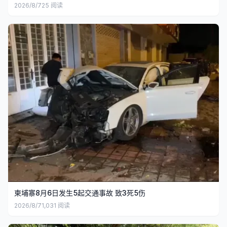
2026/8/7
25
阅读
柬埔寨8月6日发生5起交通事故 致3死5伤
2026/8/7
1,031
阅读