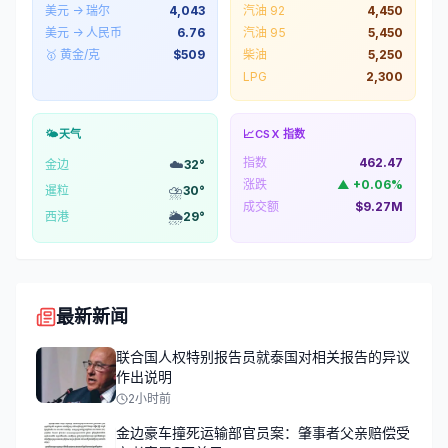
美元 → 瑞尔
4,043
汽油 92
4,450
美元 → 人民币
6.76
汽油 95
5,450
🥇 黄金/克
$
509
柴油
5,250
LPG
2,300
🌤️
天气
📈
CSX 指数
指数
462.47
☁️
金边
32
°
涨跌
▲
+
0.06
%
⛈️
暹粒
30
°
成交额
$9.27M
🌦️
西港
29
°
最新新闻
联合国人权特别报告员就泰国对相关报告的异议
作出说明
2小时前
金边豪车撞死运输部官员案：肇事者父亲赔偿受