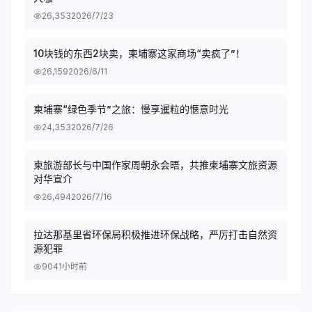
26,353
2026/7/23
10块钱的东西2块卖，柬埔寨这家商场“卖疯了”！
26,159
2026/6/11
柬埔寨“绿色季节”之旅：慢享暹粒的惬意时光
24,353
2026/7/26
柬旅游部长与中国作家周朝永会晤，共推柬埔寨文旅资源
对华宣介
26,494
2026/7/16
拉达那基里省环保局积极推进环保战略，严厉打击自然资
源犯罪
904
1小时前