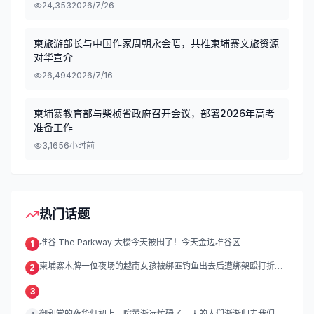
24,353
2026/7/26
柬旅游部长与中国作家周朝永会晤，共推柬埔寨文旅资源
对华宣介
26,494
2026/7/16
柬埔寨教育部与柴桢省政府召开会议，部署2026年高考
准备工作
3,165
6小时前
热门话题
堆谷 The Parkway 大楼今天被围了！今天金边堆谷区
1
柬埔寨木牌一位夜场的越南女孩被绑匪钓鱼出去后遭绑架殴打折
2
磨。
3
御和堂的夜华灯初上，喧嚣渐远忙碌了一天的人们渐渐归去我们的