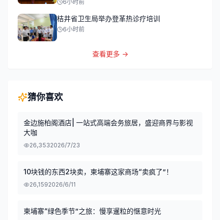
6小时前
桔井省卫生局举办登革热诊疗培训
6小时前
查看更多 →
猜你喜欢
金边施柏阁酒店| 一站式高端会务旅居，盛迎商界与影视
大咖
26,353
2026/7/23
10块钱的东西2块卖，柬埔寨这家商场“卖疯了”！
26,159
2026/6/11
柬埔寨“绿色季节”之旅：慢享暹粒的惬意时光