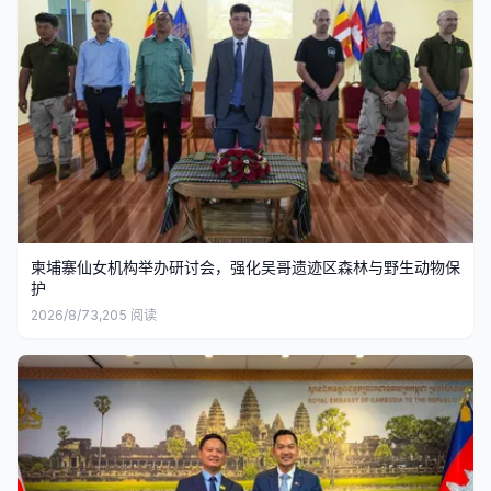
柬埔寨仙女机构举办研讨会，强化吴哥遗迹区森林与野生动物保
护
2026/8/7
3,205
阅读