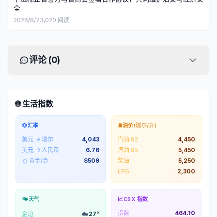
全
2026/8/7
3,020
阅读
评论 (
0
)
🌐 生活指数
💱
汇率
⛽
油价
(瑞尔/升)
美元 → 瑞尔
4,043
汽油 92
4,450
美元 → 人民币
6.76
汽油 95
5,450
🥇 黄金/克
$
509
柴油
5,250
LPG
2,300
🌤️
天气
📈
CSX 指数
指数
464.10
☁️
金边
27
°