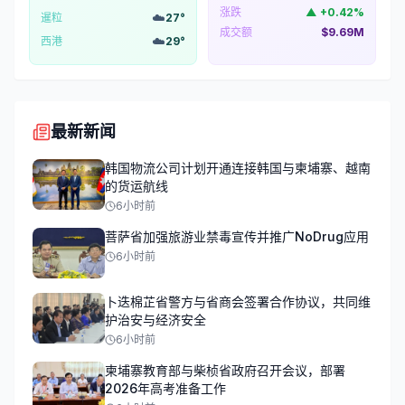
涨跌
▲
+
0.42
%
☁️
暹粒
27
°
成交额
$9.69M
☁️
西港
29
°
最新新闻
韩国物流公司计划开通连接韩国与柬埔寨、越南
的货运航线
6小时前
菩萨省加强旅游业禁毒宣传并推广NoDrug应用
6小时前
卜迭棉芷省警方与省商会签署合作协议，共同维
护治安与经济安全
6小时前
柬埔寨教育部与柴桢省政府召开会议，部署
2026年高考准备工作