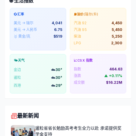
🌐 生活指数
💱
汇率
⛽
油价
(瑞尔/升)
美元 → 瑞尔
4,041
汽油 92
4,450
美元 → 人民币
6.75
汽油 95
5,450
🥇 黄金/克
$
519
柴油
5,250
LPG
2,300
🌤️
天气
📈
CSX 指数
指数
464.63
☁️
金边
30
°
涨跌
▲
+
0.11
%
☁️
暹粒
30
°
成交额
$16.22M
☁️
西港
29
°
最新新闻
暹粒省省长勉励高考考生全力以赴 承诺提供奖
学金支持