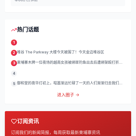
热门话题
1
堆谷 The Parkway 大楼今天被围了！今天金边堆谷区
2
柬埔寨木牌一位夜场的越南女孩被绑匪钓鱼出去后遭绑架殴打折
3
磨。
4
御和堂的夜华灯初上，喧嚣渐远忙碌了一天的人们渐渐归去我们的
5
灯
进入圈子 →
订阅资讯
订阅我们的新闻简报，每周获取最新柬埔寨资讯