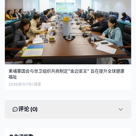
柬埔寨国会与世卫组织共商制定“金边宣言” 旨在提升全球健康
福祉
2026/8/10
781
阅读
评论 (
0
)