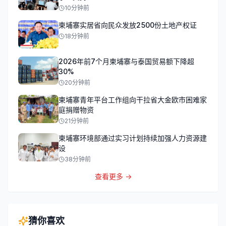
10分钟前
柬埔寨实居省向民众发放2500份土地产权证
18分钟前
2026年前7个月柬埔寨与泰国贸易额下降超
30%
20分钟前
柬埔寨青年平台工作组向干拉省大金欧市困难家
庭捐赠物资
21分钟前
柬埔寨环境部通过实习计划持续加强人力资源建
设
38分钟前
查看更多 →
猜你喜欢