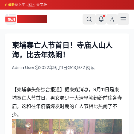
载入中...
🇰🇭 柬文版
⚡ 最新
柬埔寨头条
柬埔寨亡人节首日！寺庙人山人
海，比去年热闹！
Admin User
2022年9月11日
13,972
阅读
【柬埔寨头条综合报道】据柬媒消息，9月11日是柬
埔寨亡人节首日，男女老少一大清早就纷纷前往各寺
庙，这和往年疫情爆发时期的亡人节相比热闹了不
少。