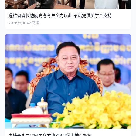
暹粒省省长勉励高考考生全力以赴 承诺提供奖学金支持
2026/8/10
42
阅读
柬埔寨实居省向民众发放2500份土地产权证