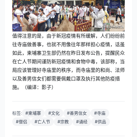
值得注意的是，由于新冠疫情有所缓解，人们纷纷前
往寺庙做善事，也就不用像往年那样担心疫情，话虽
如此，柬埔寨卫生部仍然在昨日发布公告，提醒民众
在亡人节期间谨防新冠疫情和食物中毒，该部称，当
局应该管理好寺庙里的秩序，而寺庙里的和尚、法师
以及善男信女们都需要佩戴口罩及执行其他防疫措
施。（编译：影子）
标签:
#
柬埔寨
#
文化
#
善男信女
#
寺庙
#
僧侣
#
亡人节
#
宗教
#
诵经
#
供品