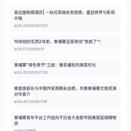
金边施柏阁酒店| 一站式高端会务旅居，盛迎商界与影视
大咖
26,354
2026/7/23
10块钱的东西2块卖，柬埔寨这家商场“卖疯了”！
26,171
2026/6/11
柬埔寨“绿色季节”之旅：慢享暹粒的惬意时光
24,353
2026/7/26
柬旅游部长与中国作家周朝永会晤，共推柬埔寨文旅资源
对华宣介
26,497
2026/7/16
柬埔寨青年平台工作组向干拉省大金欧市困难家庭捐赠物
资
88
21分钟前