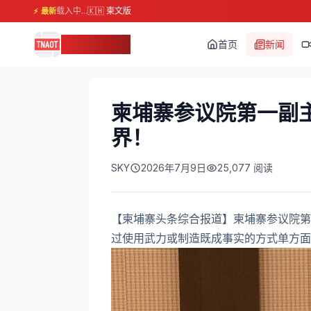
载入中...
🇰🇭 柬文版
⚡ 最新
柬埔寨头条
首页
新闻
柬埔寨参议院第一副
界！
SKY
2026年7月9日
25,077
阅读
【柬埔寨头条综合报道】柬埔寨参议院第
过使用武力或制造既成事实的方式单方面