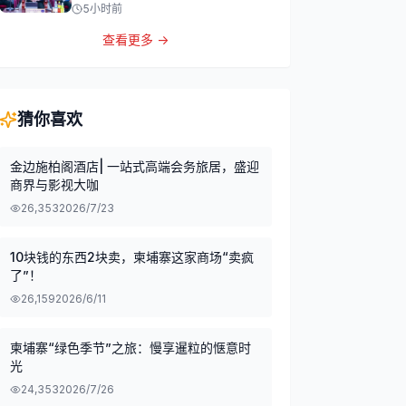
5小时前
查看更多 →
猜你喜欢
金边施柏阁酒店| 一站式高端会务旅居，盛迎
商界与影视大咖
26,353
2026/7/23
10块钱的东西2块卖，柬埔寨这家商场“卖疯
了”！
26,159
2026/6/11
柬埔寨“绿色季节”之旅：慢享暹粒的惬意时
光
24,353
2026/7/26