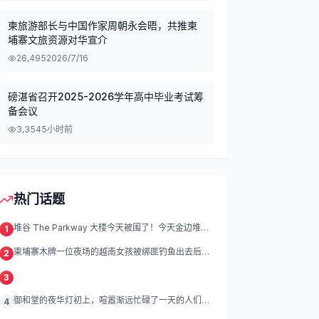
柬旅游部长与中国作家周朝永会晤，共推柬
埔寨文旅资源对华宣介
26,495
2026/7/16
磅湛省召开2025-2026学年高中毕业考试筹
备会议
3,354
5小时前
热门话题
堆谷 The Parkway 大楼今天被围了！今天金边堆谷
1
区
柬埔寨木牌一位夜场的越南女孩被绑匪钓鱼出去后遭
2
绑架殴打折磨。
3
御和堂的夜华灯初上，喧嚣渐远忙碌了一天的人们渐
4
渐归去我们的灯