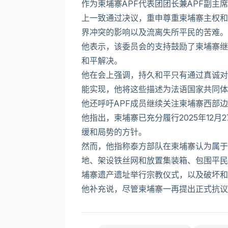
作为柬埔寨APF代表团团长兼APF副主
上一致通过决议，重申尊重柬埔寨主权和
界冲突的影响以及流离失所平民的苦难。
他表示，该委员会的支持鼓励了柬埔寨继
和平解决。
他在会上强调，持久和平只有通过真诚对
能实现，他将这些描述为法语国家共同体
他还呼吁APF成员继续关注柬埔寨西部
他指出，柬埔寨已充分履行2025年12
缓和局势的方针。
然而，他指称泰方部队在柬埔寨认为属于
地、架设铁丝网和放置集装箱、包围平民
埔寨遗产遗址举行宗教仪式，以及破坏和
他补充说，尽管柬埔寨一再提出正式抗议，