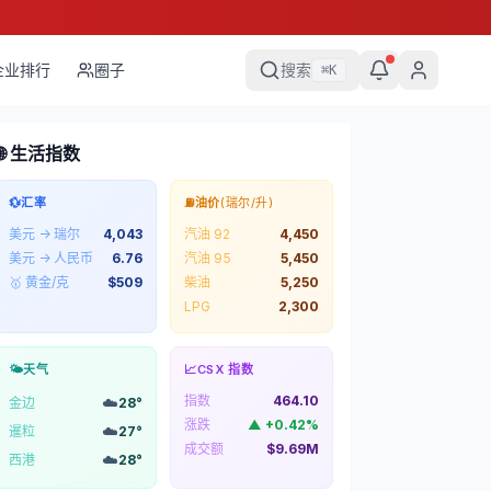
企业排行
圈子
搜索
⌘
K
🌐 生活指数
💱
汇率
⛽
油价
(瑞尔/升)
美元 → 瑞尔
4,043
汽油 92
4,450
美元 → 人民币
6.76
汽油 95
5,450
🥇 黄金/克
$
509
柴油
5,250
LPG
2,300
🌤️
天气
📈
CSX 指数
指数
464.10
☁️
金边
28
°
涨跌
▲
+
0.42
%
☁️
暹粒
27
°
成交额
$9.69M
☁️
西港
28
°