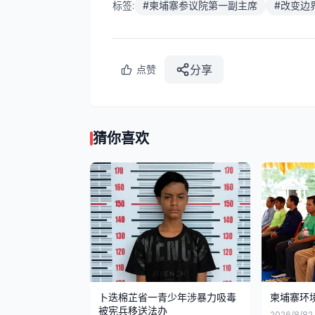
标签:
#
柬埔寨参议院第一副主席
#
改变边
分享
点赞
猜你喜欢
卜迭棉芷省一青少年涉暴力吸毒
柬埔寨环
被宪兵移送法办
2026/8/8
2