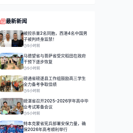
最新新闻
被控杀害2名同胞，西港4名中国男
子被判终身监禁！
5小时前
马德望省与菩萨省受灾稻田在政府
干预下逐步恢复
5小时前
磅通省磅遂县工作组鼓励高三学生
全力备考争取佳绩
5小时前
磅湛省召开2025-2026学年高中毕
业考试筹备会议
5小时前
特本克蒙省宪兵部署安保力量，确
保2026年高考顺利举行