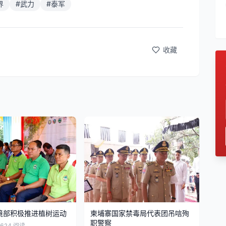
界
#
武力
#
泰军
收藏
境部积极推进植树运动
柬埔寨国家禁毒局代表团吊唁殉
职警察
,624
阅读