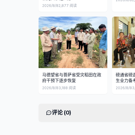
2026/8/8
2,877
阅读
马德望省与菩萨省受灾稻田在政
磅通省磅
府干预下逐步恢复
生全力备
2026/8/8
3,188
阅读
2026/8/8
3
评论 (
0
)