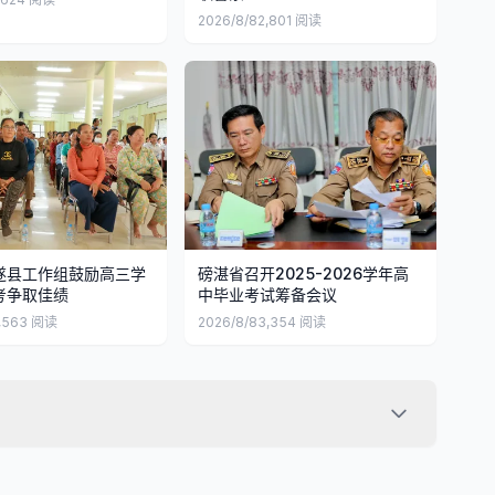
2026/8/8
2,801
阅读
遂县工作组鼓励高三学
磅湛省召开2025-2026学年高
考争取佳绩
中毕业考试筹备会议
,563
阅读
2026/8/8
3,354
阅读