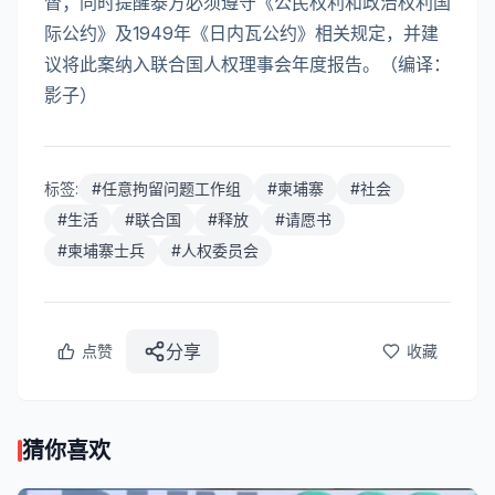
督；同时提醒泰方必须遵守《公民权利和政治权利国
际公约》及1949年《日内瓦公约》相关规定，并建
议将此案纳入联合国人权理事会年度报告。（编译：
影子）
标签:
#
任意拘留问题工作组
#
柬埔寨
#
社会
#
生活
#
联合国
#
释放
#
请愿书
#
柬埔寨士兵
#
人权委员会
分享
点赞
收藏
猜你喜欢