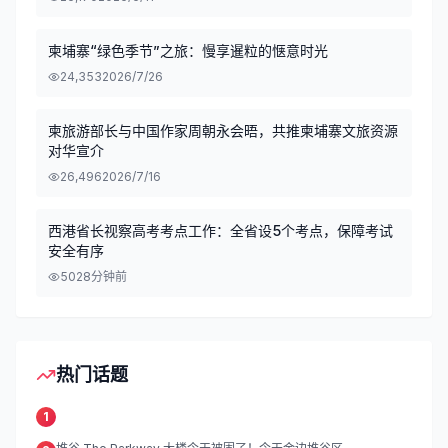
柬埔寨“绿色季节”之旅：慢享暹粒的惬意时光
24,353
2026/7/26
柬旅游部长与中国作家周朝永会晤，共推柬埔寨文旅资源
对华宣介
26,496
2026/7/16
西港省长视察高考考点工作：全省设5个考点，保障考试
安全有序
50
28分钟前
热门话题
1