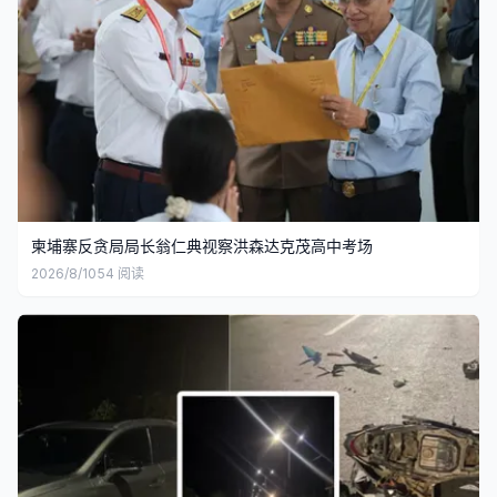
柬埔寨反贪局局长翁仁典视察洪森达克茂高中考场
2026/8/10
54
阅读