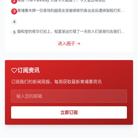
堆谷 The Parkway 大楼今天被围了！今天金边堆谷区
2
柬埔寨木牌一位夜场的越南女孩被绑匪钓鱼出去后遭绑架殴打折
3
磨。
4
御和堂的夜华灯初上，喧嚣渐远忙碌了一天的人们渐渐归去我们的
5
灯
进入圈子 →
订阅资讯
订阅我们的新闻简报，每周获取最新柬埔寨资讯
立即订阅