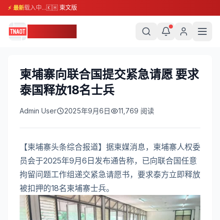
载入中...
🇰🇭 柬文版
⚡ 最新
柬埔寨头条
柬埔寨向联合国提交紧急请愿 要求
泰国释放18名士兵
Admin User
2025年9月6日
11,769
阅读
【柬埔寨头条综合报道】据柬媒消息，柬埔寨人权委
员会于2025年9月6日发布通告称，已向联合国任意
拘留问题工作组递交紧急请愿书，要求泰方立即释放
被扣押的18名柬埔寨士兵。