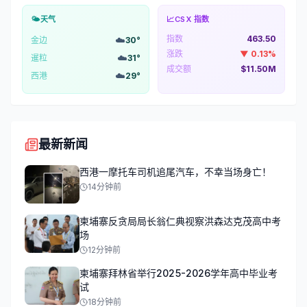
🌤️
天气
📈
CSX 指数
指数
463.50
☁️
金边
30
°
涨跌
▼
0.13
%
☁️
暹粒
31
°
成交额
$11.50M
☁️
西港
29
°
最新新闻
西港一摩托车司机追尾汽车，不幸当场身亡！
14分钟前
柬埔寨反贪局局长翁仁典视察洪森达克茂高中考
场
12分钟前
柬埔寨拜林省举行2025-2026学年高中毕业考
试
18分钟前