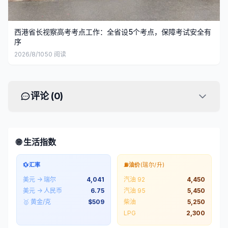
西港省长视察高考考点工作：全省设5个考点，保障考试安全有
序
2026/8/10
50
阅读
评论 (
0
)
🌐 生活指数
💱
汇率
⛽
油价
(瑞尔/升)
美元 → 瑞尔
4,041
汽油 92
4,450
美元 → 人民币
6.75
汽油 95
5,450
🥇 黄金/克
$
509
柴油
5,250
LPG
2,300