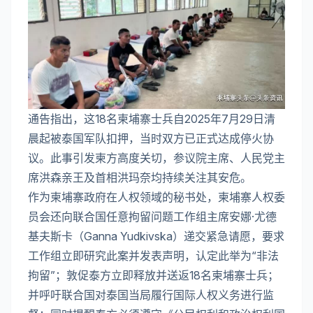
通告指出，这18名柬埔寨士兵自2025年7月29日清
晨起被泰国军队扣押，当时双方已正式达成停火协
议。此事引发柬方高度关切，参议院主席、人民党主
席洪森亲王及首相洪玛奈均持续关注其安危。
作为柬埔寨政府在人权领域的秘书处，柬埔寨人权委
员会还向联合国任意拘留问题工作组主席安娜·尤德
基夫斯卡（Ganna Yudkivska）递交紧急请愿，要求
工作组立即研究此案并发表声明，认定此举为“非法
拘留”；敦促泰方立即释放并送返18名柬埔寨士兵；
并呼吁联合国对泰国当局履行国际人权义务进行监