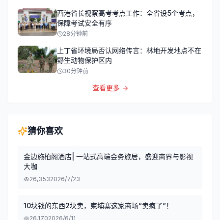
西港省长视察高考考点工作：全省设5个考点，
保障考试安全有序
28分钟前
上丁省环境局否认网络传言：林地开发地点不在
野生动物保护区内
30分钟前
查看更多 →
猜你喜欢
金边施柏阁酒店| 一站式高端会务旅居，盛迎商界与影视
大咖
26,353
2026/7/23
10块钱的东西2块卖，柬埔寨这家商场“卖疯了”！
26,170
2026/6/11