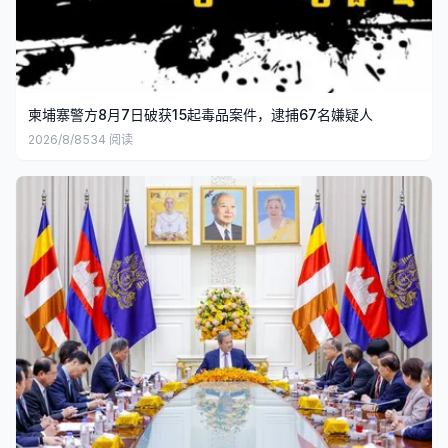
柬埔寨警方8月7日破获15起毒品案件，逮捕67名嫌疑人
2026/8/8
534
阅读