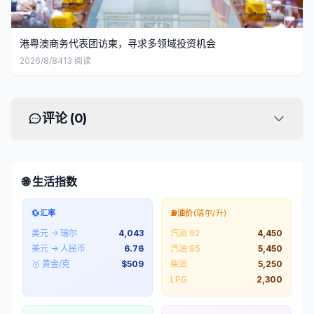
港粤澳商务代表团访柬，寻求多领域投资机会
2026/8/8
413
阅读
评论 (
0
)
🌐 生活指数
💱
汇率
⛽
油价
(瑞尔/升)
美元 → 瑞尔
4,043
汽油 92
4,450
美元 → 人民币
6.76
汽油 95
5,450
🥇 黄金/克
$
509
柴油
5,250
LPG
2,300