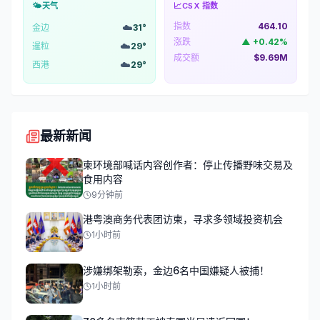
🌤️
天气
📈
CSX 指数
指数
464.10
☁️
金边
31
°
涨跌
▲
+
0.42
%
☁️
暹粒
29
°
成交额
$9.69M
☁️
西港
29
°
最新新闻
柬环境部喊话内容创作者：停止传播野味交易及
食用内容
9分钟前
港粤澳商务代表团访柬，寻求多领域投资机会
1小时前
涉嫌绑架勒索，金边6名中国嫌疑人被捕！
1小时前