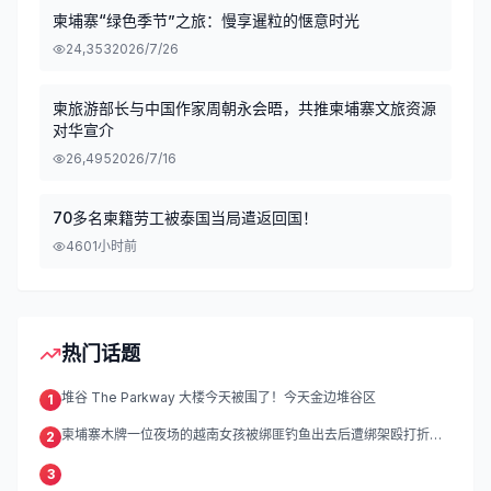
柬埔寨“绿色季节”之旅：慢享暹粒的惬意时光
24,353
2026/7/26
柬旅游部长与中国作家周朝永会晤，共推柬埔寨文旅资源
对华宣介
26,495
2026/7/16
70多名柬籍劳工被泰国当局遣返回国！
460
1小时前
热门话题
堆谷 The Parkway 大楼今天被围了！今天金边堆谷区
1
柬埔寨木牌一位夜场的越南女孩被绑匪钓鱼出去后遭绑架殴打折
2
磨。
3