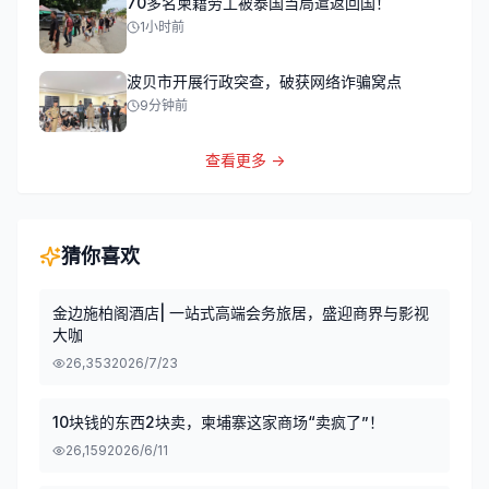
70多名柬籍劳工被泰国当局遣返回国！
1小时前
波贝市开展行政突查，破获网络诈骗窝点
9分钟前
查看更多 →
猜你喜欢
金边施柏阁酒店| 一站式高端会务旅居，盛迎商界与影视
大咖
26,353
2026/7/23
10块钱的东西2块卖，柬埔寨这家商场“卖疯了”！
26,159
2026/6/11