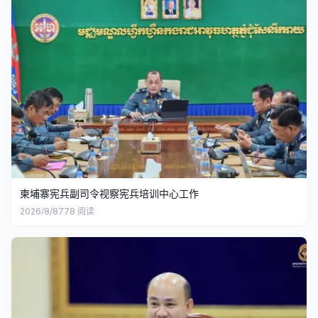
柬埔寨宪兵副司令视察宪兵培训中心工作
2026/8/8
778
阅读