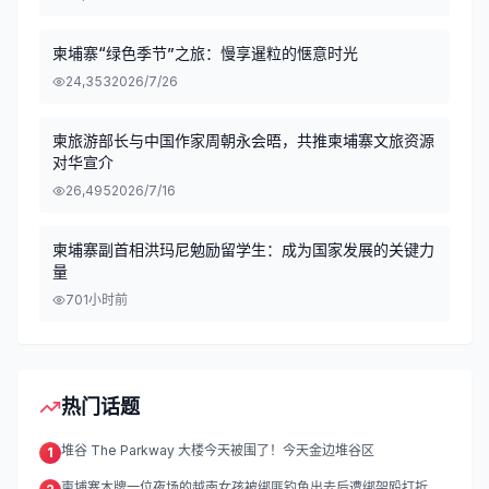
柬埔寨“绿色季节”之旅：慢享暹粒的惬意时光
24,353
2026/7/26
柬旅游部长与中国作家周朝永会晤，共推柬埔寨文旅资源
对华宣介
26,495
2026/7/16
柬埔寨副首相洪玛尼勉励留学生：成为国家发展的关键力
量
70
1小时前
热门话题
堆谷 The Parkway 大楼今天被围了！今天金边堆谷区
1
柬埔寨木牌一位夜场的越南女孩被绑匪钓鱼出去后遭绑架殴打折