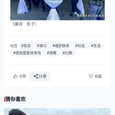
（编译：影子）
标签:
#
宪兵
#
演习
#
维护秩序
#
社会
#
生活
#
德崇国家体育场
#
球赛
#
比赛
分享
点赞
收藏
猜你喜欢