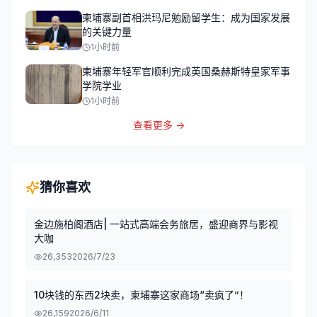
柬埔寨副首相洪玛尼勉励留学生：成为国家发展
的关键力量
1小时前
柬埔寨年轻军官顺利完成英国桑赫斯特皇家军事
学院学业
1小时前
查看更多 →
猜你喜欢
金边施柏阁酒店| 一站式高端会务旅居，盛迎商界与影视
大咖
26,353
2026/7/23
10块钱的东西2块卖，柬埔寨这家商场“卖疯了”！
26,159
2026/6/11