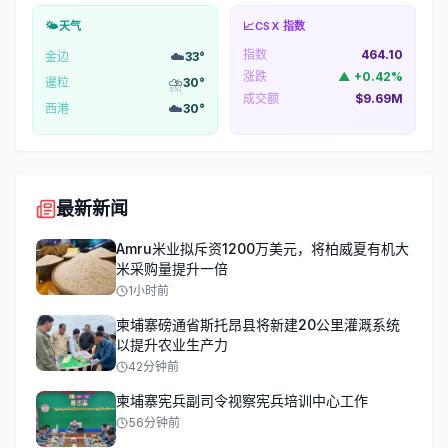
🌤️
天气
📈
CSX 指数
指数
464.10
☁️
金边
33
°
涨跌
▲
+
0.42
%
⛈️
暹粒
30
°
成交额
$9.69M
☁️
西港
30
°
最新新闻
Amru米业拟斥资1200万美元，将柏威夏有机大
米采购量提升一倍
1小时前
柬埔寨磅通省斯托昂县将新建20公里灌溉系统
以提升农业生产力
42分钟前
柬埔寨宪兵副司令视察宪兵培训中心工作
56分钟前