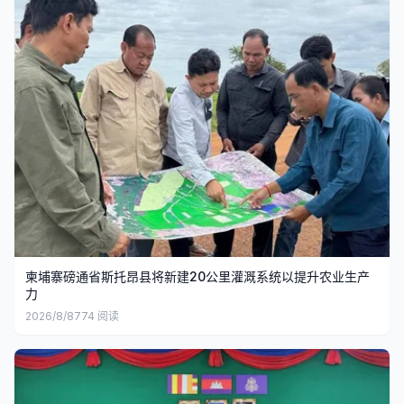
柬埔寨磅通省斯托昂县将新建20公里灌溉系统以提升农业生产
力
2026/8/8
774
阅读