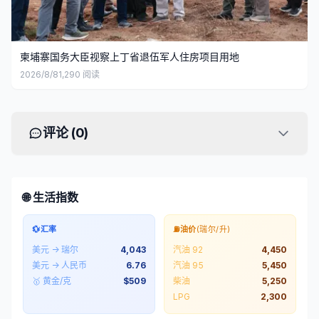
柬埔寨国务大臣视察上丁省退伍军人住房项目用地
2026/8/8
1,290
阅读
评论 (
0
)
🌐 生活指数
💱
汇率
⛽
油价
(瑞尔/升)
美元 → 瑞尔
4,043
汽油 92
4,450
美元 → 人民币
6.76
汽油 95
5,450
🥇 黄金/克
$
509
柴油
5,250
LPG
2,300