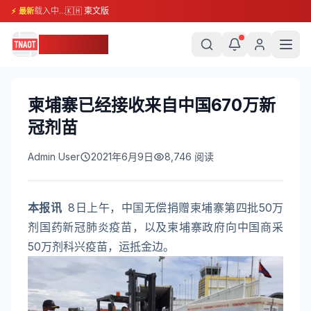
载入中...
🇰🇭 柬文版
⚡ 最新
柬埔寨头条
柬埔寨已经接收来自中国670万新
冠剂苗
Admin User
2021年6月9日
8,746
阅读
本报讯
8日上午，中国无偿捐赠柬埔寨第四批50万
剂国药新冠肺炎疫苗，以及柬埔寨政府向中国商采
50万剂科兴疫苗，运抵金边。