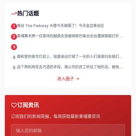
热门话题
堆谷 The Parkway 大楼今天被围了！今天金边堆谷区
1
柬埔寨木牌一位夜场的越南女孩被绑匪钓鱼出去后遭绑架殴打折
2
磨。
3
御和堂的夜华灯初上，喧嚣渐远忙碌了一天的人们渐渐归去我们的
4
灯
这个狗利用花言巧语的手段，我公司的员工听信了他的话，被他带
5
到
进入圈子 →
订阅资讯
订阅我们的新闻简报，每周获取最新柬埔寨资讯