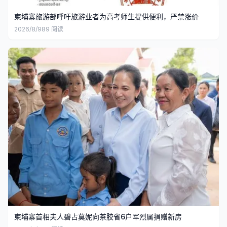
柬埔寨旅游部呼吁旅游业者为高考师生提供便利，严禁涨价
2026/8/9
89
阅读
柬埔寨首相夫人碧占莫妮向茶胶省6户军烈属捐赠新房