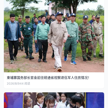
柬埔寨国务部长官金前往磅通省视察退伍军人住房情况！
2026/8/9
44
阅读