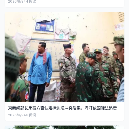
2026/8/9
44
阅读
柬新闻部长斥泰方否认难掩边境冲突后果，呼吁依国际法追责
2026/8/9
46
阅读