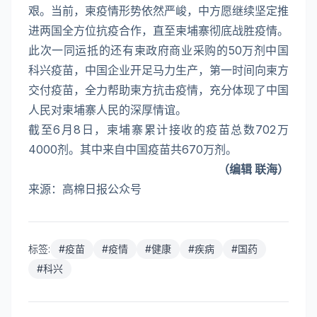
艰。当前，柬疫情形势依然严峻，中方愿继续坚定推
进两国全方位抗疫合作，直至柬埔寨彻底战胜疫情。
此次一同运抵的还有柬政府商业采购的50万剂中国
科兴疫苗，中国企业开足马力生产，第一时间向柬方
交付疫苗，全力帮助柬方抗击疫情，充分体现了中国
人民对柬埔寨人民的深厚情谊。
截至6月8日，柬埔寨累计接收的疫苗总数702万
4000剂。其中来自中国疫苗共670万剂。
（编辑 联海）
来源：高棉日报公众号
标签:
#
疫苗
#
疫情
#
健康
#
疾病
#
国药
#
科兴