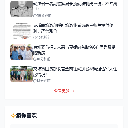
磅湛省一名副警察局长执勤被刺成重伤，不幸离
世！
58分钟前
柬埔寨旅游部呼吁旅游业者为高考师生提供便
利，严禁涨价
4分钟前
柬埔寨首相夫人碧占莫妮向茶胶省6户军烈属捐
赠新房
10分钟前
柬埔寨国务部长官金前往磅通省视察退伍军人住
房情况！
13分钟前
查看更多 →
猜你喜欢