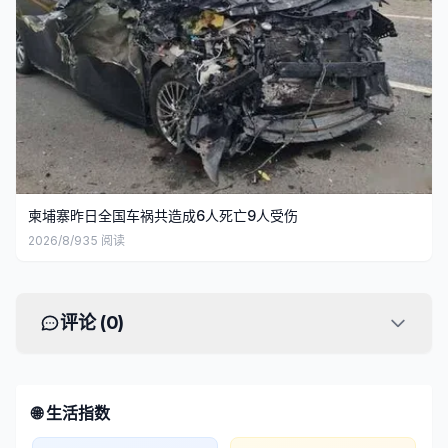
柬埔寨昨日全国车祸共造成6人死亡9人受伤
2026/8/9
35
阅读
评论 (
0
)
🌐 生活指数