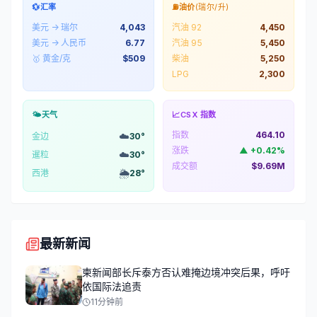
💱
汇率
⛽
油价
(瑞尔/升)
美元 → 瑞尔
4,043
汽油 92
4,450
美元 → 人民币
6.77
汽油 95
5,450
🥇 黄金/克
$
509
柴油
5,250
LPG
2,300
🌤️
天气
📈
CSX 指数
指数
464.10
☁️
金边
30
°
涨跌
▲
+
0.42
%
☁️
暹粒
30
°
成交额
$9.69M
🌦️
西港
28
°
最新新闻
柬新闻部长斥泰方否认难掩边境冲突后果，呼吁
依国际法追责
11分钟前