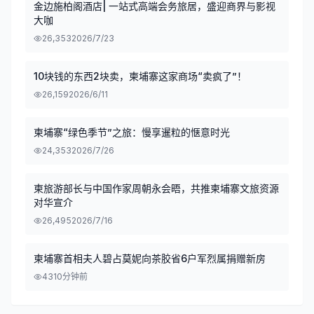
金边施柏阁酒店| 一站式高端会务旅居，盛迎商界与影视
大咖
26,353
2026/7/23
10块钱的东西2块卖，柬埔寨这家商场“卖疯了”！
26,159
2026/6/11
柬埔寨“绿色季节”之旅：慢享暹粒的惬意时光
24,353
2026/7/26
柬旅游部长与中国作家周朝永会晤，共推柬埔寨文旅资源
对华宣介
26,495
2026/7/16
柬埔寨首相夫人碧占莫妮向茶胶省6户军烈属捐赠新房
43
10分钟前