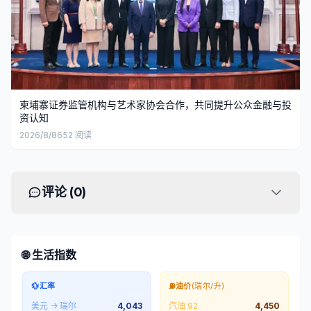
柬埔寨证券监管机构与艺术家协会合作，共同提升公众金融与投
资认知
2026/8/8
652
阅读
评论 (
0
)
🌐 生活指数
💱
汇率
⛽
油价
(瑞尔/升)
美元 → 瑞尔
4,043
汽油 92
4,450