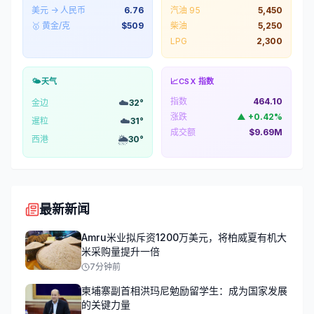
美元 → 人民币
6.76
汽油 95
5,450
🥇 黄金/克
$
509
柴油
5,250
LPG
2,300
🌤️
天气
📈
CSX 指数
指数
464.10
☁️
金边
32
°
涨跌
▲
+
0.42
%
☁️
暹粒
31
°
成交额
$9.69M
🌦️
西港
30
°
最新新闻
Amru米业拟斥资1200万美元，将柏威夏有机大
米采购量提升一倍
7分钟前
柬埔寨副首相洪玛尼勉励留学生：成为国家发展
的关键力量