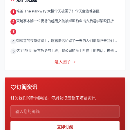
堆谷 The Parkway 大楼今天被围了！今天金边堆谷区
1
柬埔寨木牌一位夜场的越南女孩被绑匪钓鱼出去后遭绑架殴打折
2
磨。
3
御和堂的夜华灯初上，喧嚣渐远忙碌了一天的人们渐渐归去我们的
4
灯
这个狗利用花言巧语的手段，我公司的员工听信了他的话，被他带
5
到
进入圈子 →
订阅资讯
订阅我们的新闻简报，每周获取最新柬埔寨资讯
立即订阅