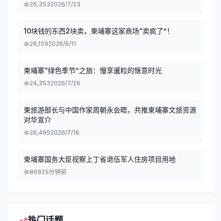
26,353
2026/7/23
10块钱的东西2块卖，柬埔寨这家商场“卖疯了”！
26,159
2026/6/11
柬埔寨“绿色季节”之旅：慢享暹粒的惬意时光
24,353
2026/7/26
柬旅游部长与中国作家周朝永会晤，共推柬埔寨文旅资源
对华宣介
26,495
2026/7/16
柬埔寨国务大臣视察上丁省退伍军人住房项目用地
869
25分钟前
热门话题