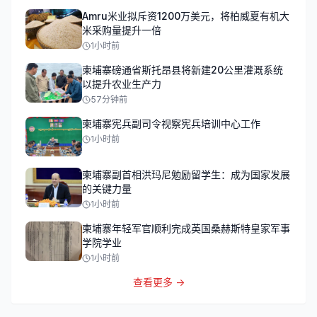
Amru米业拟斥资1200万美元，将柏威夏有机大
米采购量提升一倍
1小时前
柬埔寨磅通省斯托昂县将新建20公里灌溉系统
以提升农业生产力
57分钟前
柬埔寨宪兵副司令视察宪兵培训中心工作
1小时前
柬埔寨副首相洪玛尼勉励留学生：成为国家发展
的关键力量
1小时前
柬埔寨年轻军官顺利完成英国桑赫斯特皇家军事
学院学业
1小时前
查看更多 →