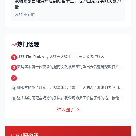
柬埔寨副首相洪玛尼勉励留学生：成为国家发展的关键力
量
71
1小时前
热门话题
堆谷 The Parkway 大楼今天被围了！今天金边堆谷区
1
柬埔寨木牌一位夜场的越南女孩被绑匪钓鱼出去后遭绑架殴打折
2
磨。
3
御和堂的夜华灯初上，喧嚣渐远忙碌了一天的人们渐渐归去我们的
4
灯
这个狗利用花言巧语的手段，我公司的员工听信了他的话，被他带
5
到
进入圈子 →