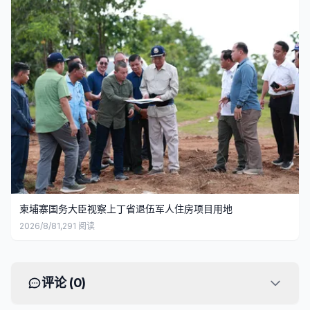
柬埔寨国务大臣视察上丁省退伍军人住房项目用地
2026/8/8
1,291
阅读
评论 (
0
)