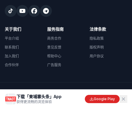
关于我们
服务指南
法律条款
平台介绍
商务合作
隐私政策
联系我们
意见反馈
版权声明
加入我们
帮助中心
用户协议
合作伙伴
广告服务
©
2026
柬埔寨头条
. All rights reserved.
下载「柬埔寨头条」App
Made with
in Cambodia
Google Play
获得更流畅的浏览体验