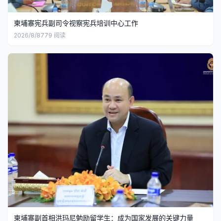
柬埔寨宪兵副司令视察宪兵培训中心工作
2026/8/8
779
阅读
柬埔寨副首相洪玛尼勉励留学生：成为国家发展的关键力量