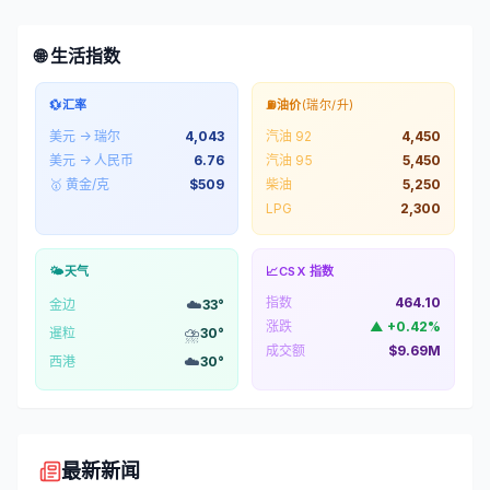
🌐 生活指数
💱
汇率
⛽
油价
(瑞尔/升)
美元 → 瑞尔
4,043
汽油 92
4,450
美元 → 人民币
6.76
汽油 95
5,450
🥇 黄金/克
$
509
柴油
5,250
LPG
2,300
🌤️
天气
📈
CSX 指数
指数
464.10
☁️
金边
33
°
涨跌
▲
+
0.42
%
⛈️
暹粒
30
°
成交额
$9.69M
☁️
西港
30
°
最新新闻