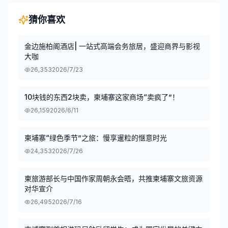
猜你喜欢
金边施柏阁酒店| 一站式高端会务旅居，盛迎商界与影视
大咖
26,353
2026/7/23
10块钱的东西2块卖，柬埔寨这家商场“卖疯了”！
26,159
2026/6/11
柬埔寨“绿色季节”之旅：慢享暹粒的惬意时光
24,353
2026/7/26
柬旅游部长与中国作家周朝永会晤，共推柬埔寨文旅资源
对华宣介
26,495
2026/7/16