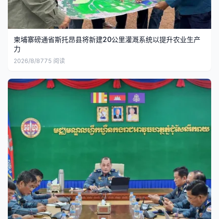
柬埔寨磅通省斯托昂县将新建20公里灌溉系统以提升农业生产
力
2026/8/8
775
阅读