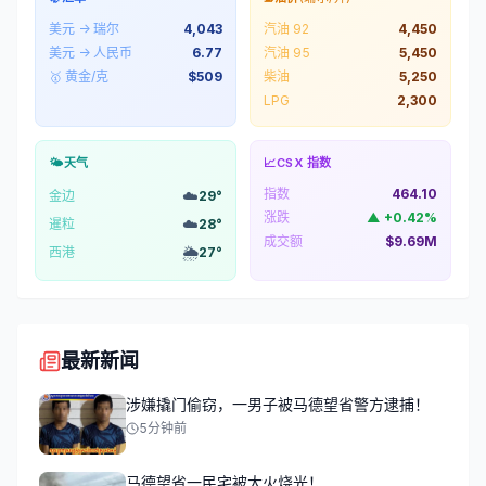
美元 → 瑞尔
4,043
汽油 92
4,450
美元 → 人民币
6.77
汽油 95
5,450
🥇 黄金/克
$
509
柴油
5,250
LPG
2,300
🌤️
天气
📈
CSX 指数
指数
464.10
☁️
金边
29
°
涨跌
▲
+
0.42
%
☁️
暹粒
28
°
成交额
$9.69M
🌦️
西港
27
°
最新新闻
涉嫌撬门偷窃，一男子被马德望省警方逮捕！
5分钟前
马德望省一民宅被大火烧光！