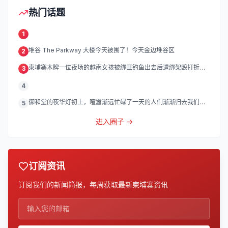
热门话题
1
堆谷 The Parkway 大楼今天被围了！今天金边堆谷区
2
柬埔寨木牌一位夜场的越南女孩被绑匪钓鱼出去后遭绑架殴打折
3
磨。
4
御和堂的夜华灯初上，喧嚣渐远忙碌了一天的人们渐渐归去我们的
5
灯
进入圈子 →
订阅资讯
订阅我们的新闻简报，每周获取最新柬埔寨资讯