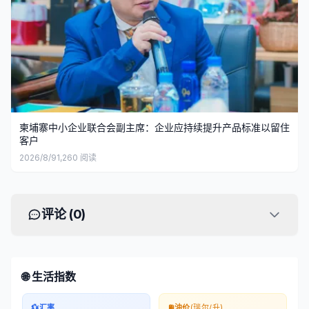
柬埔寨中小企业联合会副主席：企业应持续提升产品标准以留住
客户
2026/8/9
1,260
阅读
评论 (
0
)
🌐 生活指数
💱
汇率
⛽
油价
(瑞尔/升)