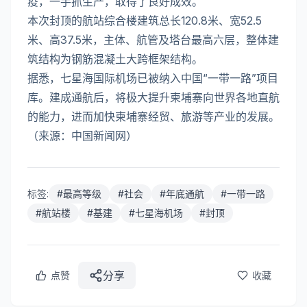
疫，一手抓生产，取得了良好成效。
本次封顶的航站综合楼建筑总长120.8米、宽52.5
米、高37.5米，主体、航管及塔台最高六层，整体建
筑结构为钢筋混凝土大跨框架结构。
据悉，七星海国际机场已被纳入中国“一带一路”项目
库。建成通航后，将极大提升柬埔寨向世界各地直航
的能力，进而加快柬埔寨经贸、旅游等产业的发展。
（来源：中国新闻网）
标签:
#
最高等级
#
社会
#
年底通航
#
一带一路
#
航站楼
#
基建
#
七星海机场
#
封顶
分享
点赞
收藏