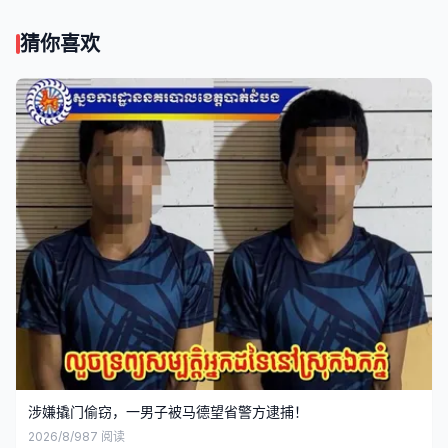
猜你喜欢
涉嫌撬门偷窃，一男子被马德望省警方逮捕！
2026/8/9
87
阅读