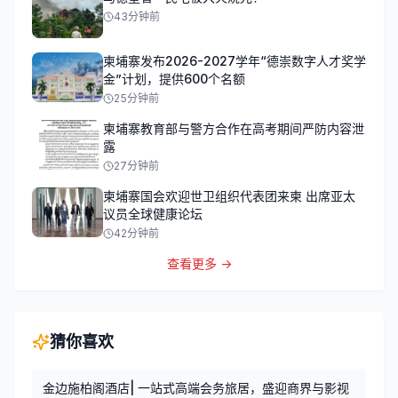
43分钟前
柬埔寨发布2026-2027学年“德崇数字人才奖学
金”计划，提供600个名额
25分钟前
柬埔寨教育部与警方合作在高考期间严防内容泄
露
27分钟前
柬埔寨国会欢迎世卫组织代表团来柬 出席亚太
议员全球健康论坛
42分钟前
查看更多 →
猜你喜欢
金边施柏阁酒店| 一站式高端会务旅居，盛迎商界与影视