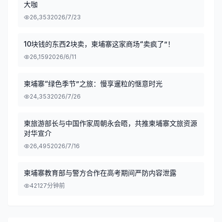
大咖
26,353
2026/7/23
10块钱的东西2块卖，柬埔寨这家商场“卖疯了”！
26,159
2026/6/11
柬埔寨“绿色季节”之旅：慢享暹粒的惬意时光
24,353
2026/7/26
柬旅游部长与中国作家周朝永会晤，共推柬埔寨文旅资源
对华宣介
26,495
2026/7/16
柬埔寨教育部与警方合作在高考期间严防内容泄露
421
27分钟前