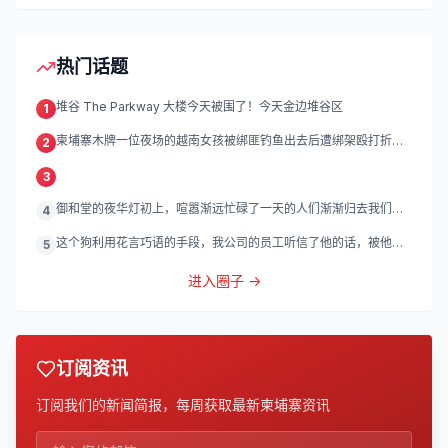
热门话题
堆谷 The Parkway 大楼今天被围了！今天金边堆谷区
1
柬埔寨木牌一位夜场的越南女孩被绑匪钓鱼出去后遭绑架殴打折
2
磨。
3
御和堂的夜华灯初上，喧嚣渐远忙碌了一天的人们渐渐归去我们的
4
灯
这个狗利用花言巧语的手段，我公司的员工听信了他的话，被他带
5
到
进入圈子 →
订阅资讯
订阅我们的新闻简报，每周获取最新柬埔寨资讯