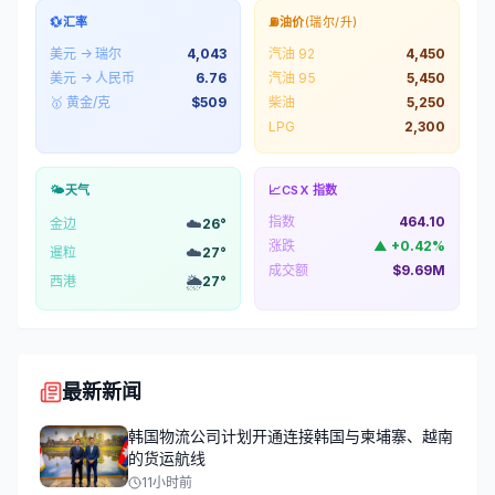
💱
汇率
⛽
油价
(瑞尔/升)
美元 → 瑞尔
4,043
汽油 92
4,450
美元 → 人民币
6.76
汽油 95
5,450
🥇 黄金/克
$
509
柴油
5,250
LPG
2,300
🌤️
天气
📈
CSX 指数
指数
464.10
☁️
金边
26
°
涨跌
▲
+
0.42
%
☁️
暹粒
27
°
成交额
$9.69M
🌦️
西港
27
°
最新新闻
韩国物流公司计划开通连接韩国与柬埔寨、越南
的货运航线
11小时前