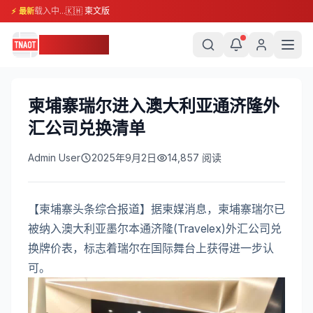
载入中...
🇰🇭 柬文版
⚡ 最新
柬埔寨头条
柬埔寨瑞尔进入澳大利亚通济隆外
汇公司兑换清单
Admin User
2025年9月2日
14,857
阅读
【柬埔寨头条综合报道】据柬媒消息，柬埔寨瑞尔已
被纳入澳大利亚墨尔本通济隆(Travelex)外汇公司兑
换牌价表，标志着瑞尔在国际舞台上获得进一步认
可。