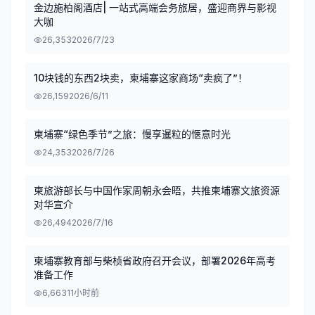
金边施柏阁酒店| 一站式高端会务旅居，盛迎商界与影视
大咖
26,353
2026/7/23
10块钱的东西2块卖，柬埔寨这家商场“卖疯了”！
26,159
2026/6/11
柬埔寨“绿色季节”之旅：慢享暹粒的惬意时光
24,353
2026/7/26
柬旅游部长与中国作家周朝永会晤，共推柬埔寨文旅资源
对华宣介
26,494
2026/7/16
柬埔寨教育部与柴桢省政府召开会议，部署2026年高考
准备工作
6,663
11小时前