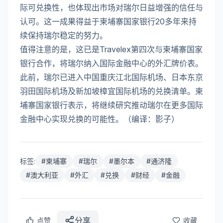
际可兑换性，也体现出市场对瑞尔日益增强的信任与
认可。这一成果得益于柬埔寨国家银行20多年来持
续保持瑞尔稳定的努力。
值得注意的是，这已是Travelex第四次与柬埔寨国家
银行合作，将瑞尔纳入国际金融中心的外汇牌价表。
此前，瑞尔已进入中国重庆江北国际机场、日本东京
羽田国际机场及新加坡樟宜国际机场的兑换清单。柬
埔寨国家银行表示，将继续研究推动瑞尔在更多国际
金融中心实现兑换的可能性。（编译：影子）
标签:
#
柬埔寨
#
瑞尔
#
墨尔本
#
通济隆
#
澳大利亚
#
外汇
#
兑换
#
财经
#
金融
分享
点赞
收藏