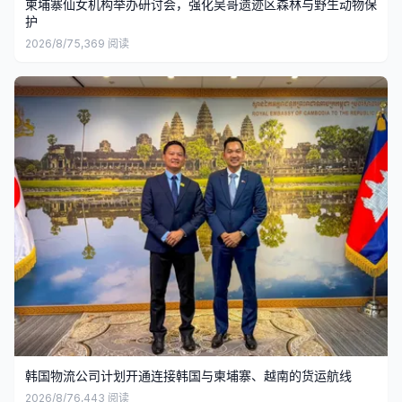
柬埔寨仙女机构举办研讨会，强化吴哥遗迹区森林与野生动物保
护
2026/8/7
5,369
阅读
韩国物流公司计划开通连接韩国与柬埔寨、越南的货运航线
2026/8/7
6,443
阅读