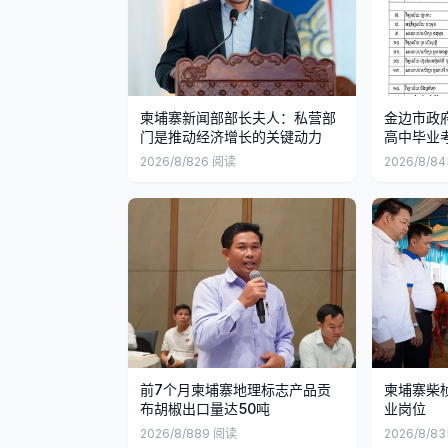
柬埔寨新闻部部长夫人：私营部
金边市政府
门是推动经济增长的关键动力
高中毕业
2026/8/8
26
阅读
2026/8/8
4
前7个月柬埔寨地理标志产品贡
柬埔寨柴桢
布胡椒出口量达50吨
业岗位
2026/8/8
89
阅读
2026/8/8
3