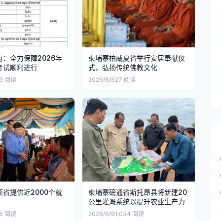
：全力保障2026年
柬埔寨柏威夏省举行安居奉献仪
考试顺利进行
式，弘扬传统佛教文化
3
阅读
2026/8/8
27
阅读
省提供近2000个就
柬埔寨磅通省斯托昂县将新建20
公里灌溉系统以提升农业生产力
5
阅读
2026/8/8
1,034
阅读