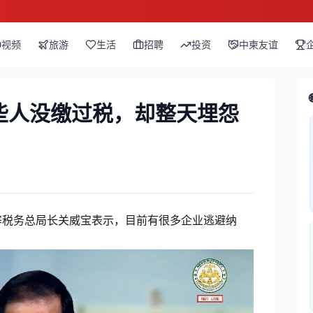
视频
旅游
生活
招聘
投资
中柬友谊
些人没缴过税，却整天埋怨
寨税务总局长关威宝表示，目前有很多企业逃避纳