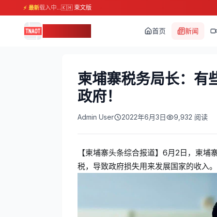
载入中...
🇰🇭 柬文版
⚡ 最新
柬埔寨头条
首页
新闻
柬埔寨税务局长：有
政府！
Admin User
2022年6月3日
9,932
阅读
【柬埔寨头条综合报道】6月2日，柬埔
税，导致政府损失用来发展国家的收入。