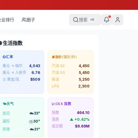
企业排行
圈子
搜索
⌘
K
🌐 生活指数
💱
汇率
⛽
油价
(瑞尔/升)
美元 → 瑞尔
4,043
汽油 92
4,450
美元 → 人民币
6.76
汽油 95
5,450
🥇 黄金/克
$
509
柴油
5,250
LPG
2,300
🌤️
天气
📈
CSX 指数
指数
464.10
☁️
金边
33
°
涨跌
▲
+
0.42
%
⛈️
暹粒
30
°
成交额
$9.69M
☁️
西港
31
°