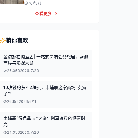
2小时前
查看更多 →
猜你喜欢
金边施柏阁酒店| 一站式高端会务旅居，盛迎
商界与影视大咖
26,353
2026/7/23
10块钱的东西2块卖，柬埔寨这家商场“卖疯
了”！
26,159
2026/6/11
柬埔寨“绿色季节”之旅：慢享暹粒的惬意时
光
24,353
2026/7/26