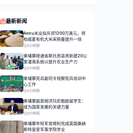
最新新闻
Amru米业拟斥资1200万美元，将
柏威夏有机大米采购量提升一倍
2小时前
柬埔寨磅通省斯托昂县将新建20公
里灌溉系统以提升农业生产力
2小时前
柬埔寨宪兵副司令视察宪兵培训中
心工作
2小时前
柬埔寨副首相洪玛尼勉励留学生：
成为国家发展的关键力量
2小时前
柬埔寨年轻军官顺利完成英国桑赫
斯特皇家军事学院学业