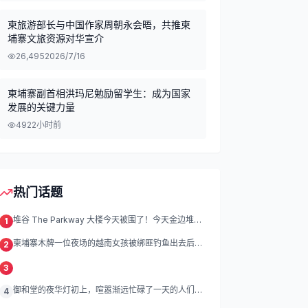
柬旅游部长与中国作家周朝永会晤，共推柬
埔寨文旅资源对华宣介
26,495
2026/7/16
柬埔寨副首相洪玛尼勉励留学生：成为国家
发展的关键力量
492
2小时前
热门话题
堆谷 The Parkway 大楼今天被围了！今天金边堆谷
1
区
柬埔寨木牌一位夜场的越南女孩被绑匪钓鱼出去后遭
2
绑架殴打折磨。
3
御和堂的夜华灯初上，喧嚣渐远忙碌了一天的人们渐
4
渐归去我们的灯