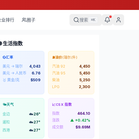
企业排行
圈子
搜索
⌘
K
🌐 生活指数
💱
汇率
⛽
油价
(瑞尔/升)
美元 → 瑞尔
4,043
汽油 92
4,450
美元 → 人民币
6.76
汽油 95
5,450
🥇 黄金/克
$
509
柴油
5,250
LPG
2,300
🌤️
天气
📈
CSX 指数
指数
464.10
☁️
金边
26
°
涨跌
▲
+
0.42
%
☁️
暹粒
27
°
成交额
$9.69M
☁️
西港
27
°