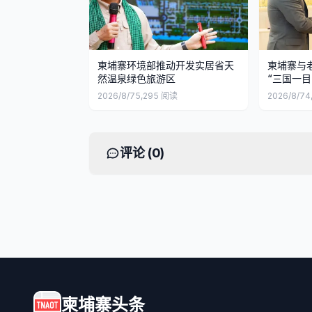
柬埔寨环境部推动开发实居省天
柬埔寨与
然温泉绿色旅游区
“三国一目
2026/8/7
5,295
阅读
2026/8/7
4
评论 (
0
)
柬埔寨头条