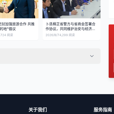
老挝加强旅游合作 共推
卜迭棉芷省警方与省商会签署合
的地”倡议
作协议，共同维护治安与经济安
全
,724
阅读
2026/8/7
4,299
阅读
关于我们
服务指南