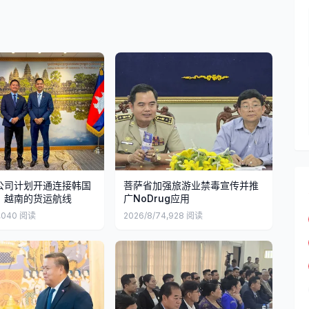
公司计划开通连接韩国
菩萨省加强旅游业禁毒宣传并推
、越南的货运航线
广NoDrug应用
,040
阅读
2026/8/7
4,928
阅读