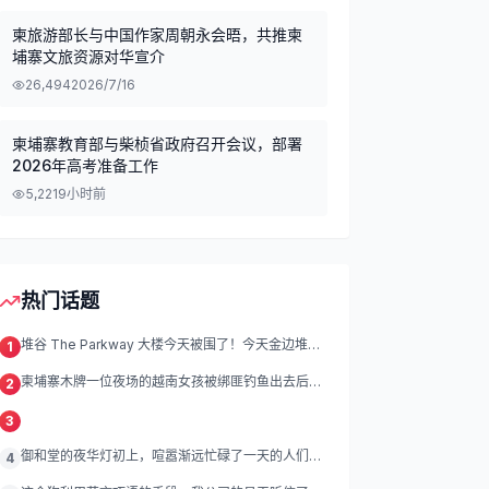
柬旅游部长与中国作家周朝永会晤，共推柬
埔寨文旅资源对华宣介
26,494
2026/7/16
柬埔寨教育部与柴桢省政府召开会议，部署
2026年高考准备工作
5,221
9小时前
热门话题
堆谷 The Parkway 大楼今天被围了！今天金边堆谷
1
区
柬埔寨木牌一位夜场的越南女孩被绑匪钓鱼出去后遭
2
绑架殴打折磨。
3
御和堂的夜华灯初上，喧嚣渐远忙碌了一天的人们渐
4
渐归去我们的灯