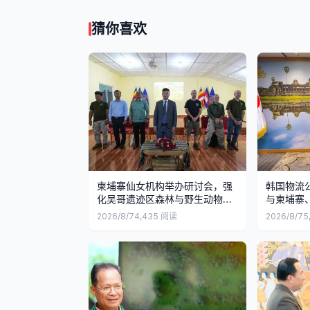
猜你喜欢
柬埔寨仙女机构举办研讨会，强
韩国物流
化吴哥遗迹区森林与野生动物保
与柬埔寨
护
2026/8/7
4,435
阅读
2026/8/7
5