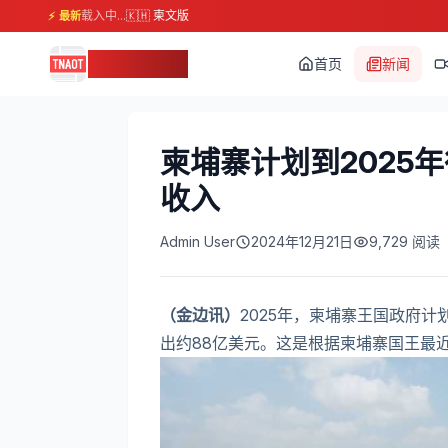
载入中...
🇰🇭 柬文版
⚡ 最新
柬埔寨头条
首页
新闻
柬埔寨计划到2025
收入
Admin User
2024年12月21日
9,729
阅读
（金边讯）
2025年，柬埔寨王国政府
出约88亿美元。这是根据柬埔寨国王最近