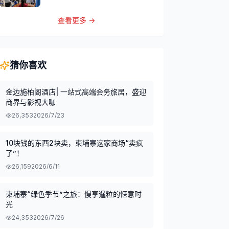
查看更多 →
猜你喜欢
金边施柏阁酒店| 一站式高端会务旅居，盛迎
商界与影视大咖
26,353
2026/7/23
10块钱的东西2块卖，柬埔寨这家商场“卖疯
了”！
26,159
2026/6/11
柬埔寨“绿色季节”之旅：慢享暹粒的惬意时
光
24,353
2026/7/26