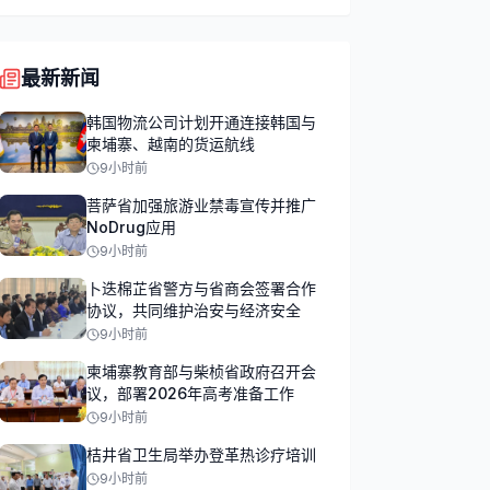
最新新闻
韩国物流公司计划开通连接韩国与
柬埔寨、越南的货运航线
9小时前
菩萨省加强旅游业禁毒宣传并推广
NoDrug应用
9小时前
卜迭棉芷省警方与省商会签署合作
协议，共同维护治安与经济安全
9小时前
柬埔寨教育部与柴桢省政府召开会
议，部署2026年高考准备工作
9小时前
桔井省卫生局举办登革热诊疗培训
9小时前