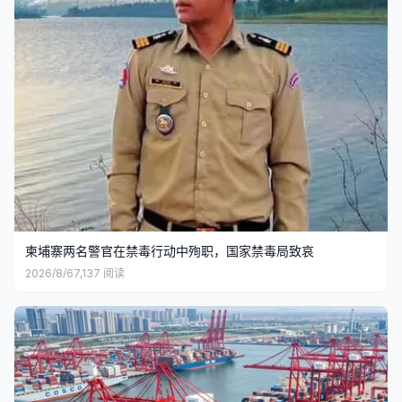
柬埔寨两名警官在禁毒行动中殉职，国家禁毒局致哀
2026/8/6
7,137
阅读