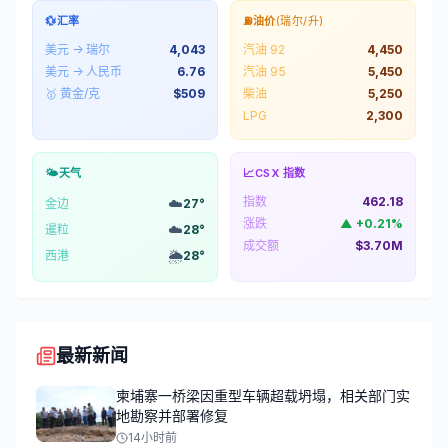
💱
汇率
⛽
油价
(瑞尔/升)
美元 → 瑞尔
4,043
汽油 92
4,450
美元 → 人民币
6.76
汽油 95
5,450
🥇 黄金/克
$
509
柴油
5,250
LPG
2,300
🌤️
天气
📈
CSX 指数
指数
462.18
☁️
金边
27
°
涨跌
▲
+
0.21
%
☁️
暹粒
28
°
成交额
$3.70M
🌦️
西港
28
°
最新新闻
柬埔寨一桥梁因重型车辆超载坍塌，相关部门实
地勘察并部署修复
14小时前