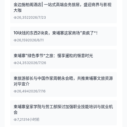
金边施柏阁酒店| 一站式高端会务旅居，盛迎商界与影视
大咖
26,352
2026/7/23
10块钱的东西2块卖，柬埔寨这家商场“卖疯了”！
26,159
2026/6/11
柬埔寨“绿色季节”之旅：慢享暹粒的惬意时光
24,353
2026/7/26
柬旅游部长与中国作家周朝永会晤，共推柬埔寨文旅资源
对华宣介
26,494
2026/7/16
柬埔寨皇家学院与劳工部探讨加强职业技能培训与就业机
会
7,213
14小时前