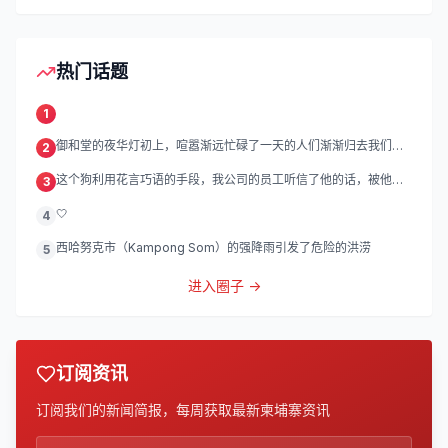
热门话题
1
御和堂的夜华灯初上，喧嚣渐远忙碌了一天的人们渐渐归去我们的
2
灯
这个狗利用花言巧语的手段，我公司的员工听信了他的话，被他带
3
到
🤍
4
西哈努克市（Kampong Som）的强降雨引发了危险的洪涝
5
进入圈子 →
订阅资讯
订阅我们的新闻简报，每周获取最新柬埔寨资讯