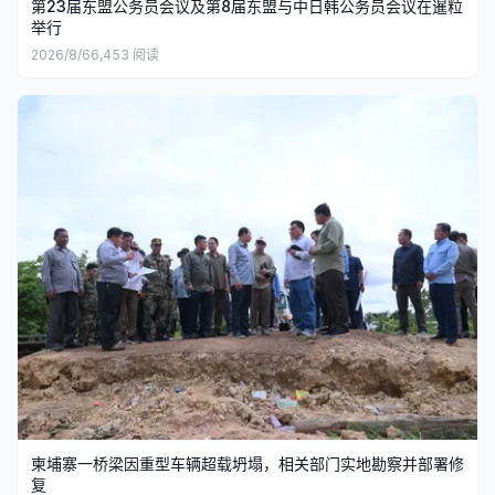
第23届东盟公务员会议及第8届东盟与中日韩公务员会议在暹粒
举行
2026/8/6
6,453
阅读
柬埔寨一桥梁因重型车辆超载坍塌，相关部门实地勘察并部署修
复