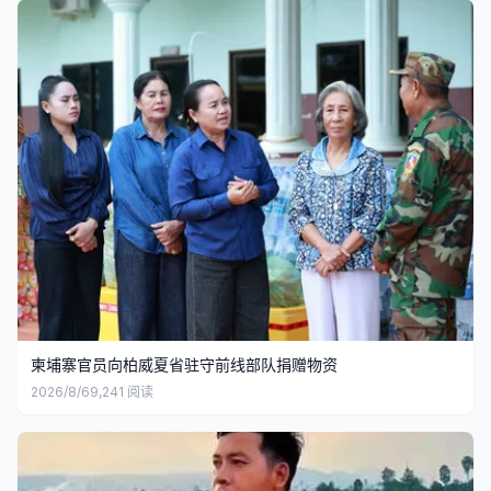
柬埔寨官员向柏威夏省驻守前线部队捐赠物资
2026/8/6
9,241
阅读